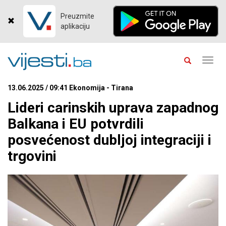
Preuzmite
aplikaciju
Toggl
navig
13.06.2025 / 09:41 Ekonomija - Tirana
Lideri carinskih uprava zapadnog
Balkana i EU potvrdili
posvećenost dubljoj integraciji i
trgovini