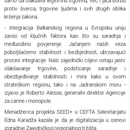
samo da olakšava legitimnu trgovinu, već i jača borbu
protiv šverca, trgovine ljudima i svih drugih oblika
kršenja zakona.
- Integracija Balkanskog regiona u Evropsku uniju
zavisi od ključnih faktora kao što su saradnja i
međusobno povjerenje. Jačanjem naših veza
poboljšaćemo stabilnost i bezbjednost, ubrzavajući
proces integracije. Naši zajednički ciljevi ostaju jasni:
olakšavanje trgovine, podsticanje saradnje i
obezbjeđivanje stabilnosti i mira kako u ovom
strateškom regionu, tako i na Jadranskom moru -
izjavio je Roberto Alesse, generalni direktor Agencije
za carine i monopole.
Menadžerica projekta SEED+ u CEFTA Sekretarijatu
Edna Karadža kazala je da je digitalizacija u osnovi
izgradnje Zajedničkog regionalnog tržišta.