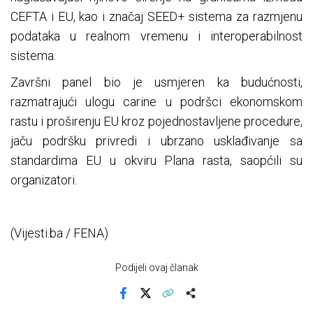
CEFTA i EU, kao i značaj SEED+ sistema za razmjenu
podataka u realnom vremenu i interoperabilnost
sistema.
Završni panel bio je usmjeren ka budućnosti,
razmatrajući ulogu carine u podršci ekonomskom
rastu i proširenju EU kroz pojednostavljene procedure,
jaču podršku privredi i ubrzano usklađivanje sa
standardima EU u okviru Plana rasta, saopćili su
organizatori.
(Vijesti.ba / FENA)
Podijeli ovaj članak
Facebook
X
Kopiraj link
Više