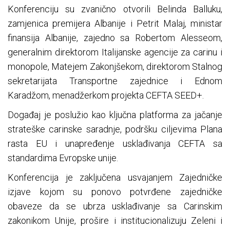
Konferenciju su zvanično otvorili Belinda Balluku,
zamjenica premijera Albanije i Petrit Malaj, ministar
finansija Albanije, zajedno sa Robertom Alesseom,
generalnim direktorom Italijanske agencije za carinu i
monopole, Matejem Zakonjšekom, direktorom Stalnog
sekretarijata Transportne zajednice i Ednom
Karadžom, menadžerkom projekta CEFTA SEED+.
Događaj je poslužio kao ključna platforma za jačanje
strateške carinske saradnje, podršku ciljevima Plana
rasta EU i unapređenje usklađivanja CEFTA sa
standardima Evropske unije.
Konferencija je zaključena usvajanjem Zajedničke
izjave kojom su ponovo potvrđene zajedničke
obaveze da se ubrza usklađivanje sa Carinskim
zakonikom Unije, prošire i institucionalizuju Zeleni i