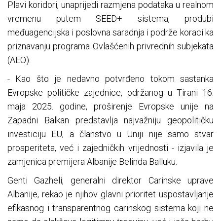
Plavi koridori, unaprijedi razmjena podataka u realnom
vremenu putem SEED+ sistema, produbi
međuagencijska i poslovna saradnja i podrže koraci ka
priznavanju programa Ovlašćenih privrednih subjekata
(AEO).
- Kao što je nedavno potvrđeno tokom sastanka
Evropske političke zajednice, održanog u Tirani 16.
maja 2025. godine, proširenje Evropske unije na
Zapadni Balkan predstavlja najvažniju geopolitičku
investiciju EU, a članstvo u Uniji nije samo stvar
prosperiteta, već i zajedničkih vrijednosti - izjavila je
zamjenica premijera Albanije Belinda Balluku.
Genti Gazheli, generalni direktor Carinske uprave
Albanije, rekao je njihov glavni prioritet uspostavljanje
efikasnog i transparentnog carinskog sistema koji ne