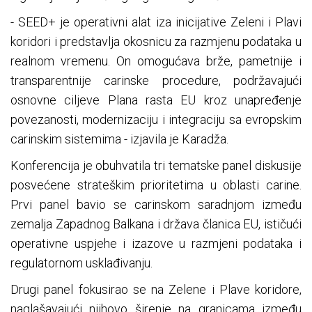
- SEED+ je operativni alat iza inicijative Zeleni i Plavi
koridori i predstavlja okosnicu za razmjenu podataka u
realnom vremenu. On omogućava brže, pametnije i
transparentnije carinske procedure, podržavajući
osnovne ciljeve Plana rasta EU kroz unapređenje
povezanosti, modernizaciju i integraciju sa evropskim
carinskim sistemima - izjavila je Karadža.
Konferencija je obuhvatila tri tematske panel diskusije
posvećene strateškim prioritetima u oblasti carine.
Prvi panel bavio se carinskom saradnjom između
zemalja Zapadnog Balkana i država članica EU, ističući
operativne uspjehe i izazove u razmjeni podataka i
regulatornom usklađivanju.
Drugi panel fokusirao se na Zelene i Plave koridore,
naglašavajući njihovo širenje na granicama između