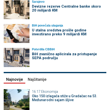
Sarajevo
Devizne rezerve Centralne banke skoro
20 milijardi KM
BiH povećala ulaganja
U stalna sredstva prošle godine
investirano preko 9 milijardi KM
Potvrdila CBBiH
BiH zvanično aplicirala za pristupanje
SEPA području
Najnovije
Najčitanije
16:17
Ekonomija
Oko 150 izlagača stiže u Gradačac na 53.
Međunarodni sajam šljive