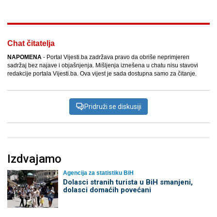
Chat čitatelja
NAPOMENA
- Portal Vijesti.ba zadržava pravo da obriše neprimjeren
sadržaj bez najave i objašnjenja. Mišljenja iznešena u chatu nisu stavovi
redakcije portala Vijesti.ba. Ova vijest je sada dostupna samo za čitanje.
Pridruži se diskusiji
Izdvajamo
Agencija za statistiku BiH
Dolasci stranih turista u BiH smanjeni,
dolasci domaćih povećani