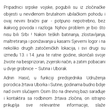
Pripadnici srpske vojske, pogubili su iz zločinačke
obijesti u neviđenom brutalnom ubilačkom pohodu i
ovaj nevini bračni par - potpuno nepotrebno, bez
ikakvog povoda i razloga. Njihov problem je bio što
nisu bili Srbi ! Nakon teških batinanja, zlostavljanja,
maltretiranja i ponižavanja u kasarni Sjeverni logor i na
nekoliko drugih zatočeničkih lokacija, i svi drugi su
između 13. i 14. juna te ratne godine, skončali svoje
živote na besprizoran, zvjerski način, a zatim pobacani
u dvije grobnice – Sutina i Uborak.
Adnin Hasić, u funkciji predsjednika Udruženja
porodica žrtava Uborka i Sutine, godinama budno bdije
nad ovim slučajem. Osim što na dnevnoj bazi sarađuje
i kontaktira sa rodbinom žrtava zločina, on istrajno
prikuplja sve relevantne informacije, slaže