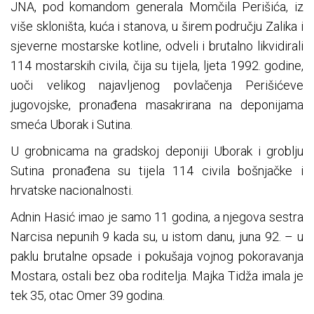
JNA, pod komandom generala Momčila Perišića, iz
više skloništa, kuća i stanova, u širem području Zalika i
sjeverne mostarske kotline, odveli i brutalno likvidirali
114 mostarskih civila, čija su tijela, ljeta 1992. godine,
uoči velikog najavljenog povlačenja Perišićeve
jugovojske, pronađena masakrirana na deponijama
smeća Uborak i Sutina.
U grobnicama na gradskoj deponiji Uborak i groblju
Sutina pronađena su tijela 114 civila bošnjačke i
hrvatske nacionalnosti.
Adnin Hasić imao je samo 11 godina, a njegova sestra
Narcisa nepunih 9 kada su, u istom danu, juna 92. – u
paklu brutalne opsade i pokušaja vojnog pokoravanja
Mostara, ostali bez oba roditelja. Majka Tidža imala je
tek 35, otac Omer 39 godina.