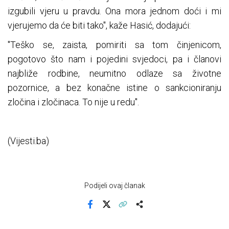
izgubili vjeru u pravdu. Ona mora jednom doći i mi
vjerujemo da će biti tako", kaže Hasić, dodajući:
"Teško se, zaista, pomiriti sa tom činjenicom,
pogotovo što nam i pojedini svjedoci, pa i članovi
najbliže rodbine, neumitno odlaze sa životne
pozornice, a bez konačne istine o sankcioniranju
zločina i zločinaca. To nije u redu".
(Vijesti.ba)
Podijeli ovaj članak
Facebook
X
Kopiraj link
Više