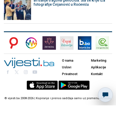
Brisanje tragova genocida: Šta se krije iza
fotografije Cvijanović u Roćeviću
O nama
Marketing
Uslovi
Aplikacije
Privatnost
Kontakt
© vijesti.ba 2008-2026 | Kopiranje i prenos sadržaja samo uz pismenu dozvolu.