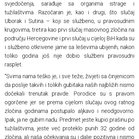
svjedočenja, sarađuje sa organima istrage i
tužilaštvima. Razočaran je, kao i drugi, što slučaj
Uborak i Sutina – koji se službeno, u pravosudnim
krugovima, tretira kao prvi slučaj masovnog zločina na
području Hercegovine i prvi slučaj u cijeloj BiH kada su
i službeno otkrivene jame sa leševima ubijenih, nakon
toliko godina još nije dobio službeni pravosudni
rasplet.
"Svima nama teško je, i sve teže, živjeti sa činjenicom
da poslije takvih i tolikih gubitaka naših najbližih nismo
dočekali trenutak pravde. Porodice su s pravom
ogorčene jer se prema cijelom slučaju ovog ratnog
zločina godinama postupalo aljkavo i neodgovorno.
Ipak, ja ne gubim nadu. Predmet jeste kupio prašinu po
tužilaštvima, jeste već proteklo punih 32 godine od
zločina, ali naša očekivanja su i dalje pozitivna i nismo