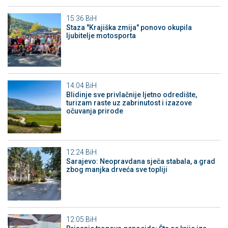
15:36
BiH
Staza "Krajiška zmija" ponovo okupila
ljubitelje motosporta
14:04
BiH
Blidinje sve privlačnije ljetno odredište,
turizam raste uz zabrinutost i izazove
očuvanja prirode
12:24
BiH
Sarajevo: Neopravdana sječa stabala, a grad
zbog manjka drveća sve topliji
12:05
BiH