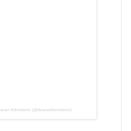
žanan Kišmetović (@dzanankismetovic)