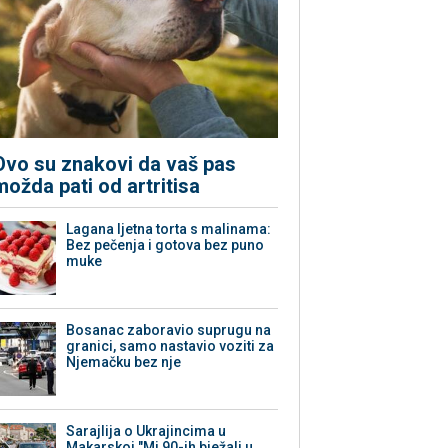
Ovo su znakovi da vaš pas
možda pati od artritisa
Lagana ljetna torta s malinama:
Bez pečenja i gotova bez puno
muke
Bosanac zaboravio suprugu na
granici, samo nastavio voziti za
Njemačku bez nje
Sarajlija o Ukrajincima u
Makarskoj "Mi 90-ih bježali u