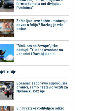
farmerkama, a oni divljaju u
Poršeima"
Zašto ljudi sve češće umotavaju
novac u foliju? Razlog je vrlo
dobar
"Biciklom na ćevape", trke,
nastupi: Tri dana avanture na
Jahorini i Ravnoj planini
jčitanije
Bosanac zaboravio suprugu na
granici, samo nastavio voziti za
Njemačku bez nje
Sin hrvatske voditeljice odbio