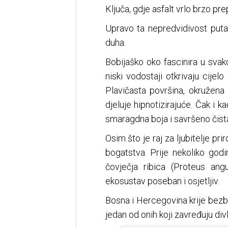
Ključa, gdje asfalt vrlo brzo
Upravo ta nepredvidivost puta
duha.
Bobijaško oko fascinira u svak
niski vodostaji otkrivaju cije
Plavičasta površina, okružena
djeluje hipnotizirajuće. Čak i 
smaragdna boja i savršeno čista
Osim što je raj za ljubitelje pri
bogatstva. Prije nekoliko go
čovječja ribica (Proteus ang
ekosustav poseban i osjetljiv.
Bosna i Hercegovina krije bezbr
jedan od onih koji zavređuju divl