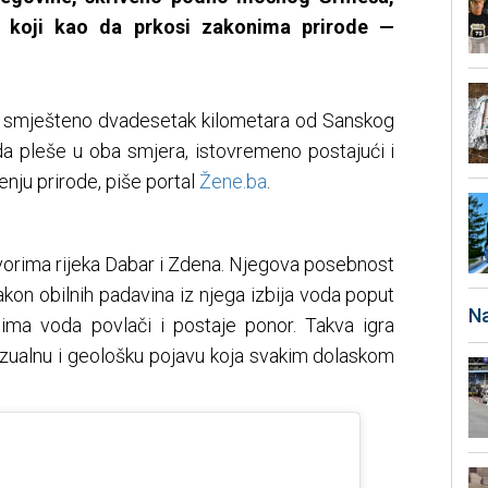
n koji kao da prkosi zakonima prirode —
, smješteno dvadesetak kilometara od Sanskog
a pleše u oba smjera, istovremeno postajući i
enju prirode, piše portal
Žene.ba
.
vorima rijeka Dabar i Zdena. Njegova posebnost
kon obilnih padavina iz njega izbija voda poput
Na
ima voda povlači i postaje ponor. Takva igra
izualnu i geološku pojavu koja svakim dolaskom