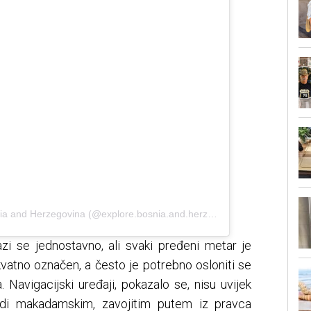
A post shared by Explore Bosnia and Herzegovina (@explore.bosnia.and.herzegovina)
i se jednostavno, ali svaki pređeni metar je
kvatno označen, a često je potrebno osloniti se
 Navigacijski uređaji, pokazalo se, nisu uvijek
di makadamskim, zavojitim putem iz pravca