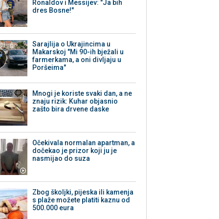
Ronaldov i Messijev: "Ja bih
dres Bosne!"
Sarajlija o Ukrajincima u
Makarskoj "Mi 90-ih bježali u
farmerkama, a oni divljaju u
Poršeima"
Mnogi je koriste svaki dan, a ne
znaju rizik: Kuhar objasnio
zašto bira drvene daske
Očekivala normalan apartman, a
dočekao je prizor koji ju je
nasmijao do suza
Zbog školjki, pijeska ili kamenja
s plaže možete platiti kaznu od
500.000 eura