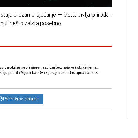
staje urezan u sjećanje — čista, divlja priroda i
knuli nešto zaista posebno.
avo da obriše neprimjeren sadržaj bez najave i objašnjenja.
kcije portala Vijesti.ba. Ova vijest je sada dostupna samo za
Pridruži se diskusiji