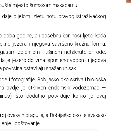
 prepušta mjesto šumskom makadamu.
 daje cijelom izletu notu pravog istraživačkog
o doba godine, ali posebnu čar nosi ljeto, kada
lo okno jezera i njegovu savršeno kružnu formu.
 gustim zelenilom i tišinom netaknute prirode,
kada je jezero do vrha ispunjeno vodom, njegova
 površina ostavljaju snažan utisak.
rode i fotografije, Bobijaško oko skriva i biološka
dina ovdje je otkriven endemski vodozemac —
uinus), što dodatno potvrđuje koliko je ovaj
oj ovakvih dragulja, a Bobijaško oko je svakako
jenje i poštovanje.