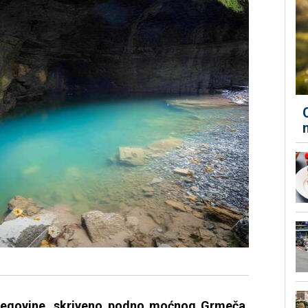
cegovine, skriveno podno moćnog Grmeča,