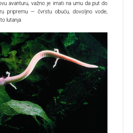
ovu avanturu, važno je imati na umu da put do
bru pripremu — čvrstu obuću, dovoljno vode,
o lutanja.