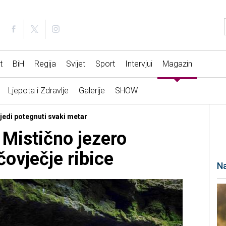
t
BiH
Regija
Svijet
Sport
Intervjui
Magazin
Ljepota i Zdravlje
Galerije
SHOW
ijedi potegnuti svaki metar
 Mistično jezero
ovječje ribice
Na