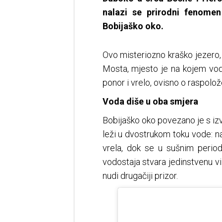
nalazi se prirodni fenome
Bobijaško oko.
Ovo misteriozno kraško jezero
Mosta, mjesto je na kojem vod
ponor i vrelo, ovisno o raspolož
Voda diše u oba smjera
Bobijaško oko povezano je s iz
leži u dvostrukom toku vode: na
vrela, dok se u sušnim period
vodostaja stvara jedinstvenu v
nudi drugačiji prizor.