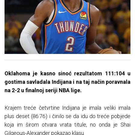
Oklahoma je kasno sinoć rezultatom 111:104 u
gostima savladala Indijana i na taj način poravnala
na 2-2 u finalnoj seriji NBA lige.
Krajem treće četvrtine Indijana je imala veliki imala
plus deset (86:76) i činilo se da idu do treće pobjede
koja im širom otvara vrata titule, no onda je Shai
Gilgeous-Alexander pokazao klasu.