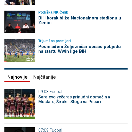
Podrška NK Čelik
BiH korak bliže Nacionalnom stadionu u
Zenici
Trijumf na premijeri
Podmlađeni Željezničar upisao pobjedu
na startu Wwin lige BiH
Najnovije
Najčitanije
09:03
Fudbal
Sarajevo večeras prinudni domaćin u
Mostaru, Široki i Sloga na Pecari
07:09
Fudbal