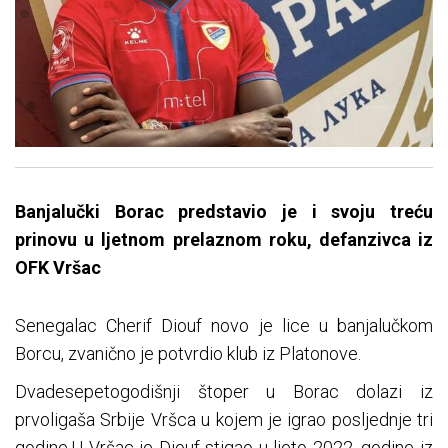
Banjalučki Borac predstavio je i svoju treću
prinovu u ljetnom prelaznom roku, defanzivca iz
OFK Vršac
Senegalac Cherif Diouf novo je lice u banjalučkom
Borcu, zvanično je potvrdio klub iz Platonove.
Dvadesepetogodišnji štoper u Borac dolazi iz
prvoligaša Srbije Vršca u kojem je igrao posljednje tri
godine.U Vršac je Diouf stigao u ljeto 2022. godine iz