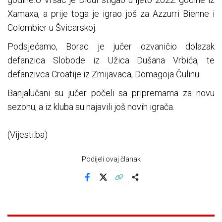
Xamaxa, a prije toga je igrao još za Azzurri Bienne i
Colombier u Švicarskoj.
Podsjećamo, Borac je jučer ozvaničio dolazak
defanzica Slobode iz Užica Dušana Vrbića, te
defanzivca Croatije iz Zmijavaca, Domagoja Čulinu.
Banjalučani su jučer počeli sa pripremama za novu
sezonu, a iz kluba su najavili još novih igrača.
(Vijesti.ba)
Podijeli ovaj članak
Facebook
X
Kopiraj link
Više