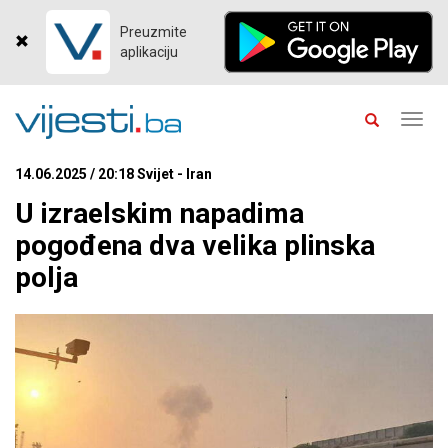
Preuzmite
aplikaciju
Toggl
navig
14.06.2025 / 20:18 Svijet - Iran
U izraelskim napadima
pogođena dva velika plinska
polja