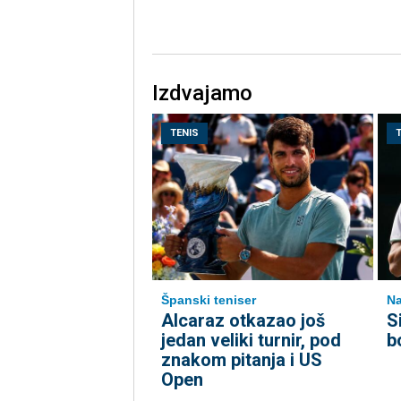
Izdvajamo
TENIS
Španski teniser
Na
Alcaraz otkazao još
S
jedan veliki turnir, pod
b
znakom pitanja i US
Open