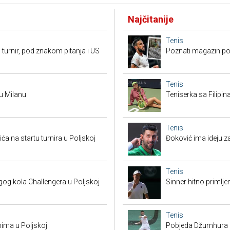
Najčitanije
Tenis
 turnir, pod znakom pitanja i US
Poznati magazin po
Tenis
 u Milanu
Teniserka sa Filipi
Tenis
a na startu turnira u Poljskoj
Đoković ima ideju za
Tenis
g kola Challengera u Poljskoj
Sinner hitno primlje
Tenis
nima u Poljskoj
Pobjeda Džumhura i 