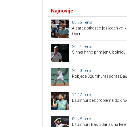
Najnovije
09:26
Tenis
Alcaraz otkazao još jedan veliki
Open
20:04
Tenis
Sinner hitno primljen u bolnicu
20:00
Tenis
Pobjeda Džumhura i poraz Bašić
14:42
Tenis
Džumhur bez problema do drugo
09:28
Tenis
Džumhur i Bašić danas na tere