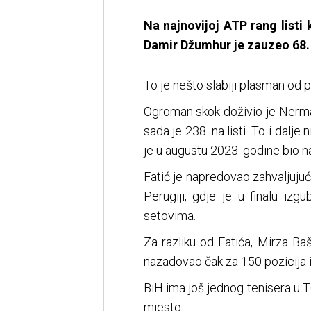
Na najnovijoj ATP rang listi 
Damir Džumhur je zauzeo 68.
To je nešto slabiji plasman od p
Ogroman skok doživio je Nerman
sada je 238. na listi. To i dalje
je u augustu 2023. godine bio n
Fatić je napredovao zahvaljujuć
Perugiji, gdje je u finalu iz
setovima.
Za razliku od Fatića, Mirza Baš
nazadovao čak za 150 pozicija i
BiH ima još jednog tenisera u T
mjesto.