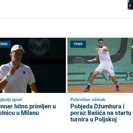
TENIS
TENIS
jbolji igrač
Polovičan učinak
inner hitno primljen u
Pobjeda Džumhura i
olnicu u Milanu
poraz Bašića na startu
turnira u Poljskoj