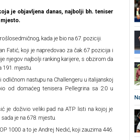
koja je objavljena danas, najbolji bh. teniser
 mjesto.
rošlosedmičnog, kada je bio na 67. poziciji.
 Fatić, koji je napredovao za čak 67 pozicija i
 nije njegov najbolji ranking karijere, s obzirom da
a 191. mjestu.
i odličnom nastupu na Challengeru u italijanskoj
gubio od domaćeg tenisera Pellegrina sa 2:0 u
Na
ić je doživio veliki pad na ATP listi na kojoj je
 sada je na 678. mjestu.
OP 1000 a to je Andrej Nedić, koji zauzima 446.