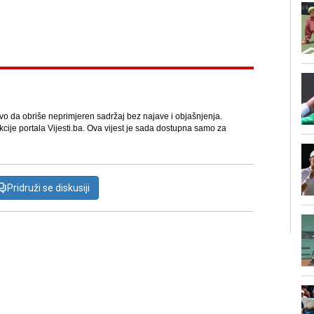
avo da obriše neprimjeren sadržaj bez najave i objašnjenja.
kcije portala Vijesti.ba. Ova vijest je sada dostupna samo za
Pridruži se diskusiji