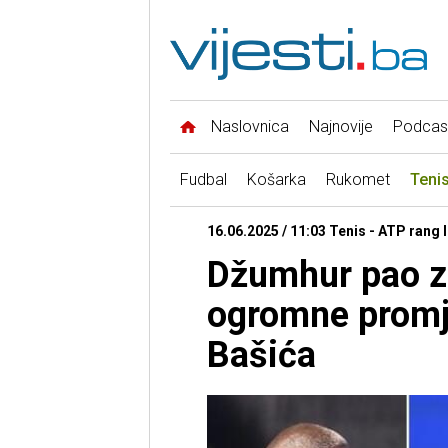
Naslovnica
Najnovije
Podcas
Fudbal
Košarka
Rukomet
Teni
16.06.2025 / 11:03 Tenis - ATP rang l
Džumhur pao za
ogromne promje
Bašića