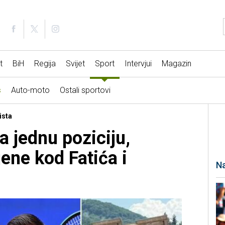
t
BiH
Regija
Svijet
Sport
Intervjui
Magazin
s
Auto-moto
Ostali sportovi
ista
 jednu poziciju,
ne kod Fatića i
Na