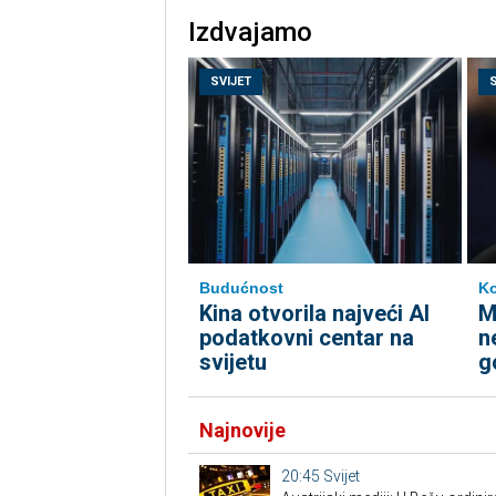
Izdvajamo
SVIJET
Budućnost
Ko
Kina otvorila najveći AI
M
podatkovni centar na
n
svijetu
g
Najnovije
20:45
Svijet