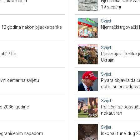
 i taksi mafija
Njemačka: Ulice zat
19 stepeni
Svijet
a 12 godina nakon pljačke banke
Njemački trgovački l
Svijet
ChatGPT-a
Rusi objavili koliko
Ukrajini
Svijet
vni centar na svijetu
Pivara objavila da ć
dobili su brz odgov
Svijet
o 2036. godine"
Političar se posvađ
nokautiran
Svijet
O ograničenim napadom
Iskopali tunel dug 2