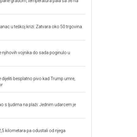
rpane gradom, temperatura pala sa 36 na
anac u teškoj krizi: Zatvara oko 50 trgovina
 je njihovih vojnika do sada poginulo u
e dijeliti besplatno pivo kad Trump umre,
or
ao s ljudima na plaži: Jednim udarcem je
2,5 kilometara pa odustali od njega