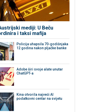
Austrijski mediji: U Beču
ordinira i taksi mafija
Policija uhapsila 70-godišnjaka
12 godina nakon pljačke banke
Adobe širi svoje alate unutar
ChatGPT-a
Kina otvorila najveći AI
podatkovni centar na svijetu