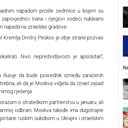
enadnim napadom prošle sedmice u kojem su
i zapovjednici Irana i njegovi vodeći nuklearni
om napada na izraelske gradove.
ol Kremlja Dmitrij Peskov je obje strane pozvao
kalirati. Nivo nepredvidljivosti je apsolutan",
Na
a Rusije da bude posrednik između zaraćenih
otrebna, ali da je Moskva vidjela da Izrael zasad
mirnog rješenja.
porazum o strateškom partnerstvu u januaru, ali
jamnoj odbrani. Moskva takođe ima dugotrajne
goršane ruskim sukobom u Ukrajini i izraelskim