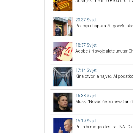
Austrijski mediji: U Beču ordinira
20:37
Svijet
Policija uhapsila 70-godišnjak
18:37
Svijet
Adobe širi svoje alate unutar 
17:14
Svijet
Kina otvorila najveći AI podatko
16:33
Svijet
Musk: "Novac će biti nevažan d
15:19
Svijet
Putin bi mogao testirati NAT