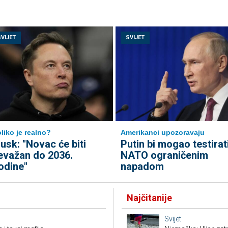
SVIJET
SVIJET
liko je realno?
Amerikanci upozoravaju
usk: "Novac će biti
Putin bi mogao testirat
evažan do 2036.
NATO ograničenim
odine"
napadom
Najčitanije
Svijet