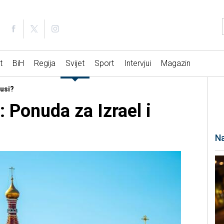
t
BiH
Regija
Svijet
Sport
Intervjui
Magazin
Rusi?
: Ponuda za Izrael i
Na