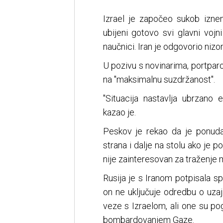
Izrael je započeo sukob izn
ubijeni gotovo svi glavni vojn
naučnici. Iran je odgovorio niz
U pozivu s novinarima, portpar
na "maksimalnu suzdržanost".
"Situacija nastavlja ubrzano es
kazao je.
Peskov je rekao da je ponud
strana i dalje na stolu ako je p
nije zainteresovan za traženje 
Rusija je s Iranom potpisala s
on ne uključuje odredbu o uza
veze s Izraelom, ali one su po
bombardovanjem Gaze.