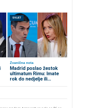
SVIJET
Zvanična nota
i
Madrid poslao žestok
ultimatum Rimu: Imate
rok do nedjelje ili…