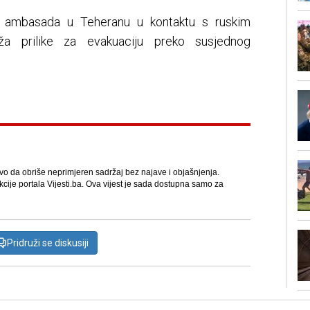
a ambasada u Teheranu u kontaktu s ruskim
ža prilike za evakuaciju preko susjednog
avo da obriše neprimjeren sadržaj bez najave i objašnjenja.
kcije portala Vijesti.ba. Ova vijest je sada dostupna samo za
Pridruži se diskusiji