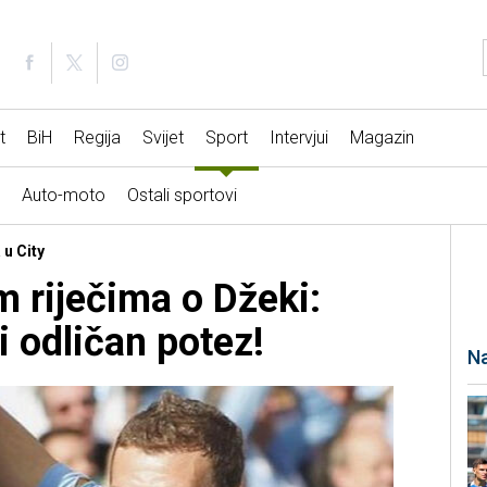
t
BiH
Regija
Svijet
Sport
Intervjui
Magazin
Auto-moto
Ostali sportovi
 u City
m riječima o Džeki:
i odličan potez!
Na