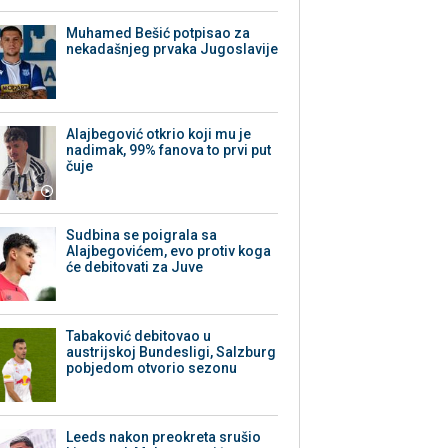
Muhamed Bešić potpisao za
nekadašnjeg prvaka Jugoslavije
Alajbegović otkrio koji mu je
nadimak, 99% fanova to prvi put
čuje
Sudbina se poigrala sa
Alajbegovićem, evo protiv koga
će debitovati za Juve
Tabaković debitovao u
austrijskoj Bundesligi, Salzburg
pobjedom otvorio sezonu
Leeds nakon preokreta srušio