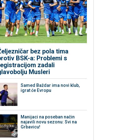
Željezničar bez pola tima
protiv BSK-a: Problemi s
registracijom zadali
glavobolju Musleri
Samed Baždar ima novi klub,
igrat će Evropu
Manijaci na poseban način
najavili novu sezonu: Svi na
Grbavicu!