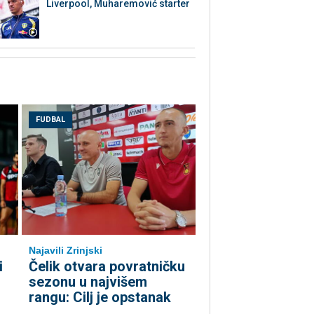
Liverpool, Muharemović starter
FUDBAL
Najavili Zrinjski
i
Čelik otvara povratničku
sezonu u najvišem
rangu: Cilj je opstanak