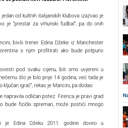
edan od kultnih italijanskih klubova izazvao je
 je "prestar za vrhunski fudbal", pa do onih
cini, bivši trener Edina Džeke iz Manchester
iorentina s njim profitirati ako bude potpuno
ovesti pod svaku cijenu, bili smo uvjereni u
nečemu što je bilo prije 14 godina, već tada je
o ključan igrač", rekao je Mancini, pa dodao:
Na
e napravila odličan potez. Firenca je pravi grad
Ako bude fizički spreman, može postići mnogo
ni je Edina Džeku 2011. godine doveo u