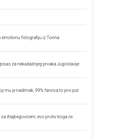
o emotivnu fotografiju iz Torina
isao za nekadašnjeg prvaka Jugoslavije
oji mu je nadimak, 99% fanova to prvi put
 sa Alajbegovićem, evo protiv koga će