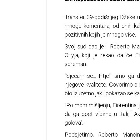
Transfer 39-godišnjeg Džeke u j
mnogo komentara, od onih kako
pozitivnih kojih je mnogo više.
Svoj sud dao je i Roberto Man
Cityja, koji je rekao da će F
spreman.
"Sjećam se... Htjeli smo ga d
njegove kvalitete. Govorimo o 
bio izuzetno jak i pokazao se ka
"Po mom mišljenju, Fiorentina j
da ga opet vidimo u Italiji. 
golova".
Podsjetimo, Roberto Manci