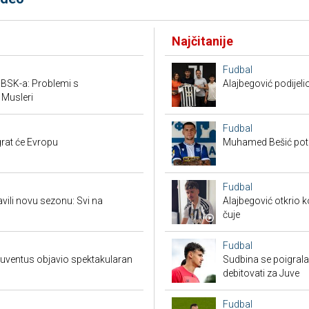
Najčitanije
Fudbal
v BSK-a: Problemi s
Alajbegović podijeli
 Musleri
Fudbal
rat će Evropu
Muhamed Bešić potp
Fudbal
vili novu sezonu: Svi na
Alajbegović otkrio k
čuje
Fudbal
 Juventus objavio spektakularan
Sudbina se poigrala
debitovati za Juve
Fudbal