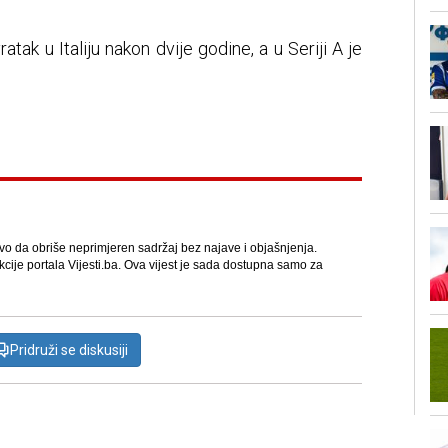
tak u Italiju nakon dvije godine, a u Seriji A je
avo da obriše neprimjeren sadržaj bez najave i objašnjenja.
kcije portala Vijesti.ba. Ova vijest je sada dostupna samo za
Pridruži se diskusiji