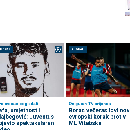
FUDBAL
FUDBAL
o morate pogledati
Osiguran TV prijenos
afa, umjetnost i
Borac večeras lovi nov
lajbegović: Juventus
evropski korak protiv
bjavio spektakularan
ML Vitebska
ideo