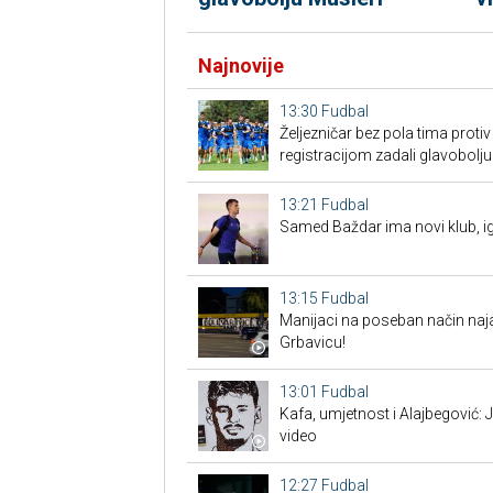
Najnovije
13:30
Fudbal
Željezničar bez pola tima proti
registracijom zadali glavobolju
13:21
Fudbal
Samed Baždar ima novi klub, ig
13:15
Fudbal
Manijaci na poseban način naja
Grbavicu!
13:01
Fudbal
Kafa, umjetnost i Alajbegović:
video
12:27
Fudbal