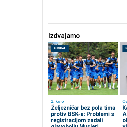
Izdvajamo
FUDBAL
1. kolo
Ov
Željezničar bez pola tima
K
protiv BSK-a: Problemi s
A
registracijom zadali
o
glavobolju Musleri
v