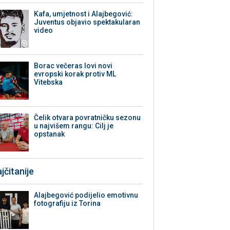
Kafa, umjetnost i Alajbegović:
Juventus objavio spektakularan
video
Borac večeras lovi novi
evropski korak protiv ML
Vitebska
Čelik otvara povratničku sezonu
u najvišem rangu: Cilj je
opstanak
jčitanije
Alajbegović podijelio emotivnu
fotografiju iz Torina