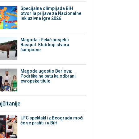
Specijalna olimpijada BiH
otvorila prijave za Nacionalne
inkluzivne igre 2026
Magoda i Pekić posjetili
Basquil: Klub koji stvara
šampione
Magoda ugostio Barlova:
Podrška na putu ka odbrani
evropske titule
jčitanije
UFC spektakl iz Beograda moći
će se pratiti i u BiH