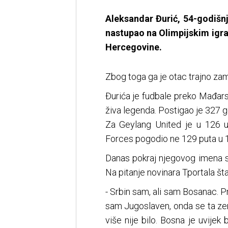
Aleksandar Đurić, 54-godišnj
nastupao na Olimpijskim igr
Hercegovine.
Zbog toga ga je otac trajno zamr
Đurića je fudbale preko Mađarsk
živa legenda. Postigao je 327 gol
Za Geylang United je u 126 
Forces pogodio ne 129 puta u 1
Danas pokraj njegovog imena st
Na pitanje novinara Tportala šta
- Srbin sam, ali sam Bosanac. P
sam Jugoslaven, onda se ta zem
više nije bilo. Bosna je uvijek b