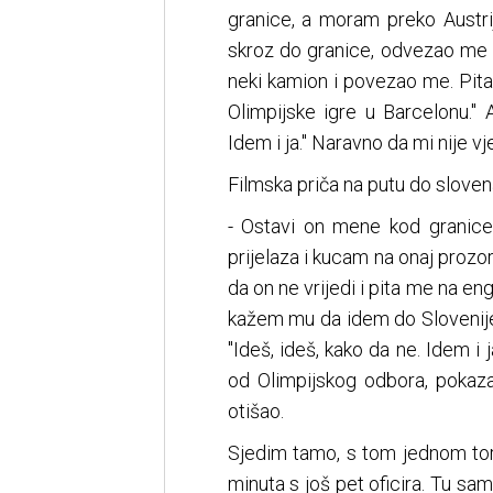
granice, a moram preko Austrij
skroz do granice, odvezao me 
neki kamion i povezao me. Pit
Olimpijske igre u Barcelonu." 
Idem i ja." Naravno da mi nije vj
Filmska priča na putu do slovena
- Ostavi on mene kod granice
prijelaza i kucam na onaj prozo
da on ne vrijedi i pita me na 
kažem mu da idem do Slovenije 
"Ideš, ideš, kako da ne. Idem i 
od Olimpijskog odbora, pokaz
otišao.
Sjedim tamo, s tom jednom to
minuta s još pet oficira. Tu sam 