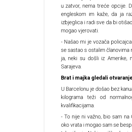
u zatvor, nema treće opcije. 
engleskom im kaže, da ja raz
izbjeglica i radi sve da bi otiša
mogao vjerovati.
- Našao mi je vozača policajc
se sastao s ostalim članovima n
ja, neki su došli iz Amerike,
Sarajeva.
Brat i majka gledali otvaranje
U Barcelonu je došao bez kanua
kilograma teži od normaln
kvalifikacijama.
- To nije ni važno, bio sam na
oko vrata i mogao sam se bespl