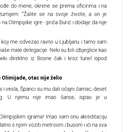
Dođe do mene, okrene se prema oficirima i na
umijem: "Žalite se na svoje živote, a on je
o na Olimpijske igre - priča Đurić i dodaje da nije
a koji me odvezao ravno u Ljubljanu i tamo sam
aše male delegacije. Neki su bili izbjeglice kao
 neki direktno iz Bosne čak i kroz tunel ispod
 Olimijade, otac nije želio
 i vesla, Španci su mu dali očajni čamac, deset
og. U njemu nije imao šanse, ispao je u
 Olimpijskim igrama! Imao sam onu akreditaciju
atno s njom voziti metroom i busom i ići na sva