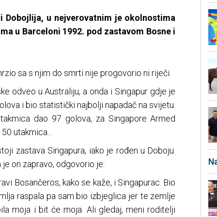
i Dobojlija, u nejverovatnim je okolnostima
ama u Barceloni 1992. pod zastavom Bosne i
zio sa s njim do smrti nije progovorio ni riječi.
e odveo u Australiju, a onda i Singapur gdje je
ova i bio statistički najbolji napadač na svijetu.
utakmica dao 97 golova, za Singapore Armed
50 utakmica...
oji zastava Singapura, iako je rođen u Doboju.
Na
 je on zapravo, odgovorio je:
ravi Bosančeros, kako se kaže, i Singapurac. Bio
lja raspala pa sam bio izbjeglica jer te zemlje
ila moja i bit će moja. Ali gledaj, meni roditelji