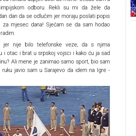
Olimpijskom odboru. Rekli su mi da žele da
dan dan da se odlučim jer moraju poslati popis
e su za mjesec dana! Sjećam se da sam hodao
 radim.
 jer nije bilo telefonske veze, da s njima
 otac i brat u srpskoj vojsci i kako ću ja sad
inu? Ali mene je zanimao samo sport, bio sam
oju ruku javio sam u Sarajevo da idem na Igre -