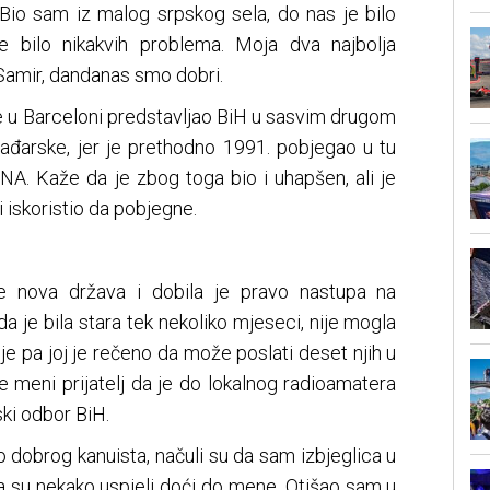
. Bio sam iz malog srpskog sela, do nas je bilo
je bilo nikakvih problema. Moja dva najbolja
 Samir, dandanas smo dobri.
je u Barceloni predstavljao BiH u sasvim drugom
 Mađarske, jer je prethodno 1991. pobjegao u tu
NA. Kaže da je zbog toga bio i uhapšen, ali je
 iskoristio da pobjegne.
je nova država i dobila je pravo nastupa na
a je bila stara tek nekoliko mjeseci, nije mogla
cije pa joj je rečeno da može poslati deset njih u
e meni prijatelj da je do lokalnog radioamatera
ski odbor BiH.
ao dobrog kanuista, načuli su da sam izbjeglica u
a su nekako uspjeli doći do mene. Otišao sam u