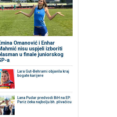
Emina Omanović i Enhar
Mahmić nisu uspjeli izboriti
plasman u finale juniorskog
SP-a
Lara Gut-Behrami objavila kraj
bogate karijere
Lana Pudar predvodi BiH na EP:
Pariz čeka najbolju bh. plivačicu