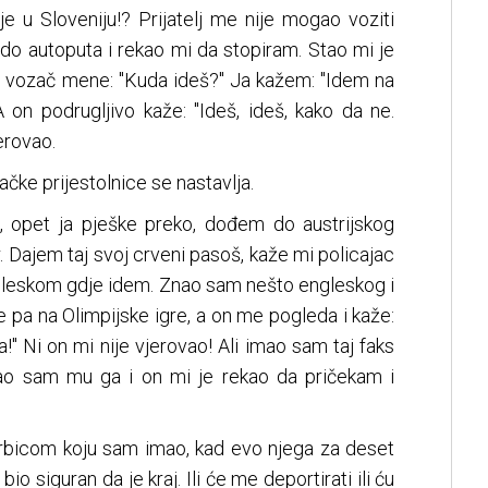
e u Sloveniju!? Prijatelj me nije mogao voziti
do autoputa i rekao mi da stopiram. Stao mi je
a vozač mene: "Kuda ideš?" Ja kažem: "Idem na
A on podrugljivo kaže: "Ideš, ideš, kako da ne.
erovao.
čke prijestolnice se nastavlja.
, opet ja pješke preko, dođem do austrijskog
r. Dajem taj svoj crveni pasoš, kaže mi policajac
engleskom gdje idem. Znao sam nešto engleskog i
pa na Olimpijske igre, a on me pogleda i kaže:
ja!" Ni on mi nije vjerovao! Ali imao sam taj faks
ao sam mu ga i on mi je rekao da pričekam i
rbicom koju sam imao, kad evo njega za deset
bio siguran da je kraj. Ili će me deportirati ili ću