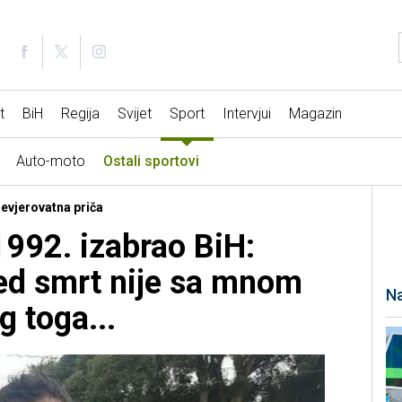
t
BiH
Regija
Svijet
Sport
Intervjui
Magazin
Auto-moto
Ostali sportovi
Nevjerovatna priča
1992. izabrao BiH:
ed smrt nije sa mnom
Na
 toga...