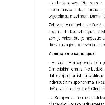
nikad nisu govorili šta sam ja
muslimansko selo, i nikad ni
prijatelja su muslimani, Damir i
Zaboravite na fudbal jer Đurić 
sportu. I to kao izbjeglica iz
zemlju nakon što je napustio J
dozvolu za jednodnevni put kući
Zanimao me samo sport
- Bosna i Hercegovina bila 
Olimpijskim igrama. No budući d
dati svoje sportiste u kvalifika
individualnim sportovima. I kaž
došla vijest da me traži Olimpij
- U Sarajevu su se me sjetili k
Mađarskoj i preko radioamater