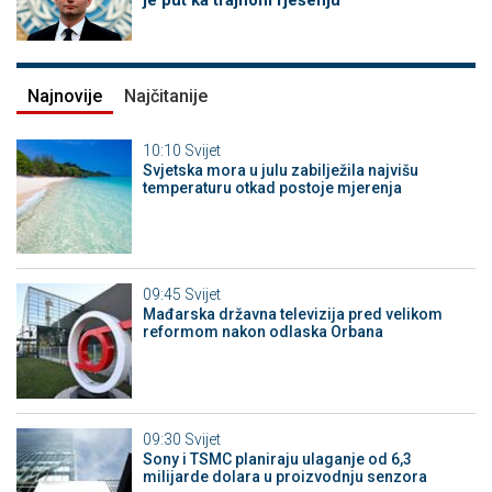
je put ka trajnom rješenju
Najnovije
Najčitanije
10:10
Svijet
Svjetska mora u julu zabilježila najvišu
temperaturu otkad postoje mjerenja
09:45
Svijet
Mađarska državna televizija pred velikom
reformom nakon odlaska Orbana
09:30
Svijet
Sony i TSMC planiraju ulaganje od 6,3
milijarde dolara u proizvodnju senzora