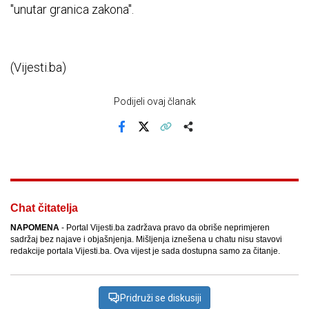
"unutar granica zakona".
(Vijesti.ba)
Podijeli ovaj članak
Facebook
X
Kopiraj link
Više
Chat čitatelja
NAPOMENA
- Portal Vijesti.ba zadržava pravo da obriše neprimjeren
sadržaj bez najave i objašnjenja. Mišljenja iznešena u chatu nisu stavovi
redakcije portala Vijesti.ba. Ova vijest je sada dostupna samo za čitanje.
Pridruži se diskusiji