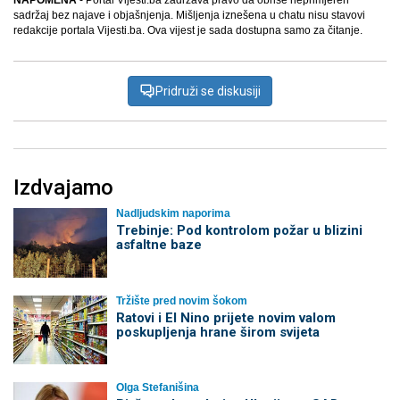
NAPOMENA
- Portal Vijesti.ba zadržava pravo da obriše neprimjeren
sadržaj bez najave i objašnjenja. Mišljenja iznešena u chatu nisu stavovi
redakcije portala Vijesti.ba. Ova vijest je sada dostupna samo za čitanje.
Pridruži se diskusiji
Izdvajamo
Nadljudskim naporima
Trebinje: Pod kontrolom požar u blizini
asfaltne baze
Tržište pred novim šokom
Ratovi i El Nino prijete novim valom
poskupljenja hrane širom svijeta
Olga Stefanišina