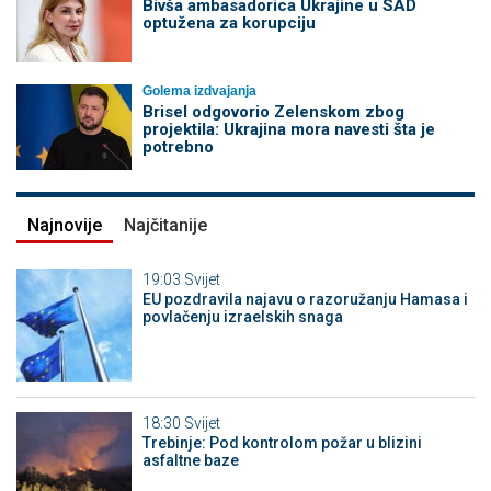
Bivša ambasadorica Ukrajine u SAD
optužena za korupciju
Golema izdvajanja
Brisel odgovorio Zelenskom zbog
projektila: Ukrajina mora navesti šta je
potrebno
Najnovije
Najčitanije
19:03
Svijet
EU pozdravila najavu o razoružanju Hamasa i
povlačenju izraelskih snaga
18:30
Svijet
Trebinje: Pod kontrolom požar u blizini
asfaltne baze