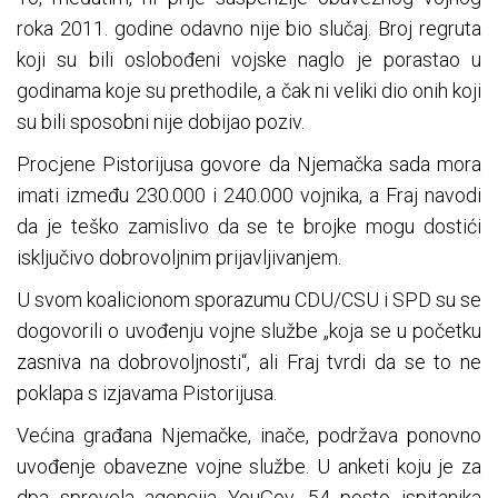
roka 2011. godine odavno nije bio slučaj. Broj regruta
koji su bili oslobođeni vojske naglo je porastao u
godinama koje su prethodile, a čak ni veliki dio onih koji
su bili sposobni nije dobijao poziv.
Procjene Pistorijusa govore da Njemačka sada mora
imati između 230.000 i 240.000 vojnika, a Fraj navodi
da je teško zamislivo da se te brojke mogu dostići
isključivo dobrovoljnim prijavljivanjem.
U svom koalicionom sporazumu CDU/CSU i SPD su se
dogovorili o uvođenju vojne službe „koja se u početku
zasniva na dobrovoljnosti“, ali Fraj tvrdi da se to ne
poklapa s izjavama Pistorijusa.
Većina građana Njemačke, inače, podržava ponovno
uvođenje obavezne vojne službe. U anketi koju je za
dpa sprovela agencija YouGov, 54 posto ispitanika