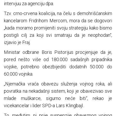
intervjuu za agenciju dpa.
Tzv. crno-crvena koalicija, na čelu s demohrišćanskim
kancelarom Fridrihom Mercom, mora da se dogovori
„kada moramo promijeniti svoju strategiju kako bismo
postigli cilj za koji svi smatraju da je neophodan“,
izjavio je Fraj.
Ministar odbrane Boris Pistorijus procjenjuje da je,
pored nešto više od 180.000 sadašnjih pripadnika
vojske, potrebno obezbijediti dodatnih 50.000 do
60.000 vojnika.
„Njemačka vraća obavezu služenja vojnog roka, ali
povratka na nekadašnji sistem, koji je obavezivao sve
mlade muškarce, sigurno neće biti“, rekao je
vicekancelar i lider SPD-a Lars Klingbajl.
To, međutim, ni prije suspenzije obaveznog vojnog