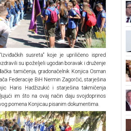
Izviđačkih susreta” koje je upriličeno ispred
dravili su ipoželjeli ugodan boravak i druženje
viđačka tamičenja, gradonačelnik Konjica Osman
đača Federacije BiH Nermin Zagorčić, starješina
ic Haris Hadžizukić i starješina takmičenja
jujući im što na ovaj način daju svojdoprinos
prvog pomena Konjicau pisanim dokumentima.