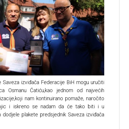
 Saveza izviđača Federacije BiH mogu uručiti
jica Osmanu Ćatiću,kao jednom od najvećih
nizacije,koji nam kontinuirano pomaže, naročito
jic i iskreno se nadam da će tako biti i u
m dodjele plakete predsjednik Saveza izviđača