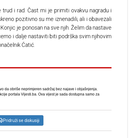
e trud i rad. Čast mi je primiti ovakvu nagradu i
kreno pozitivno su me iznenadili, ali i obavezali
Konjic je ponosan na sve njih. Želim da nastave
ćemo i dalje nastaviti biti podrška svim njihovim
načelnik Ćatić.
avo da obriše neprimjeren sadržaj bez najave i objašnjenja.
kcije portala Vijesti.ba. Ova vijest je sada dostupna samo za
Pridruži se diskusiji