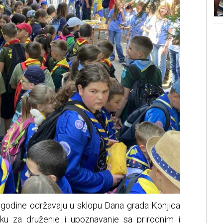
ve godine održavaju u sklopu Dana grada Konjica
liku za druženje i upoznavanje sa prirodnim i