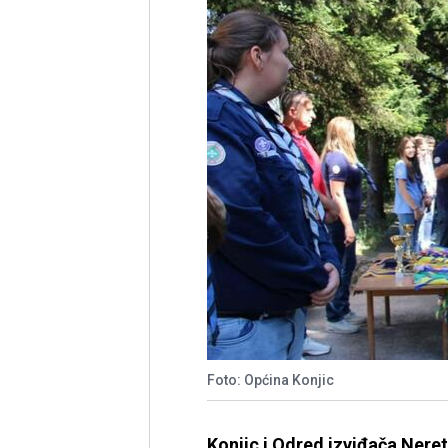
Foto: Općina Konjic
Konjic i Odred izviđača Nere