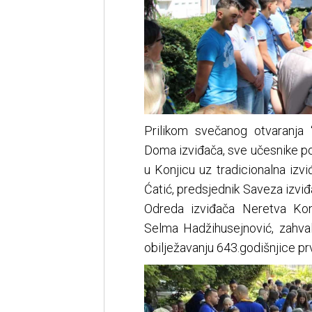
Prilikom svečanog otvaranja “
Doma izviđača, sve učesnike poz
u Konjicu uz tradicionalna iz
Ćatić, predsjednik Saveza izvi
Odreda izviđača Neretva Konj
Selma Hadžihusejnović, zahval
obilježavanju 643.godišnjice 