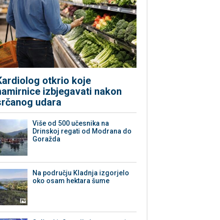
Kardiolog otkrio koje
namirnice izbjegavati nakon
srčanog udara
Više od 500 učesnika na
Drinskoj regati od Modrana do
Goražda
Na području Kladnja izgorjelo
oko osam hektara šume