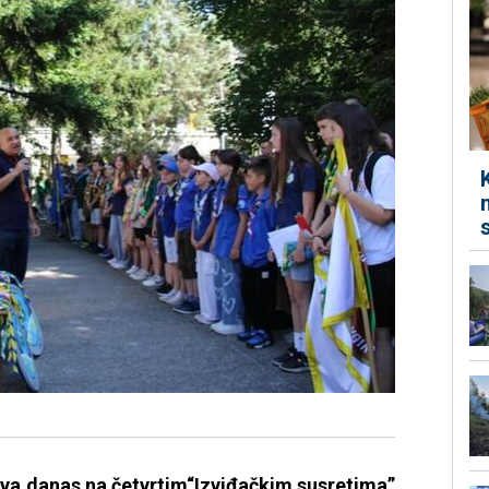
tva danas na četvrtim“Izviđačkim susretima”