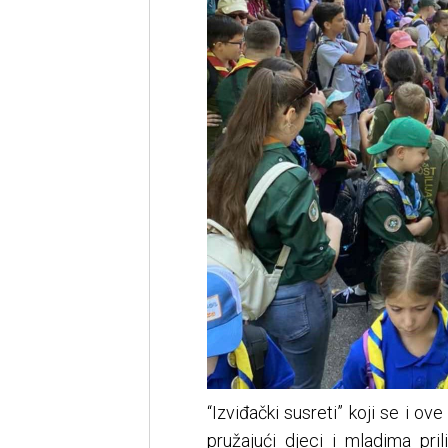
“Izviđački susreti” koji se i o
pružajući djeci i mladima pri