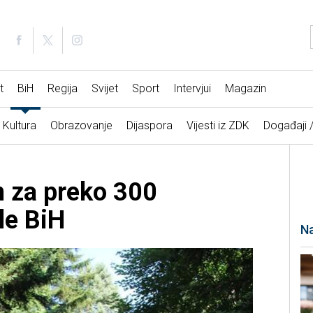
t
BiH
Regija
Svijet
Sport
Intervjui
Magazin
Kultura
Obrazovanje
Dijaspora
Vijesti iz ZDK
Događaji 
n za preko 300
ele BiH
Na