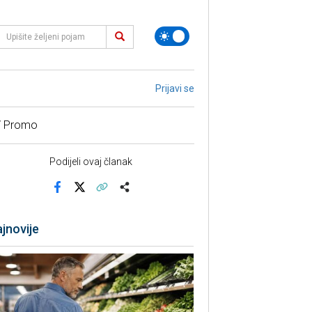
Prijavi se
/ Promo
Podijeli ovaj članak
Facebook
X
Kopiraj link
Više
jnovije