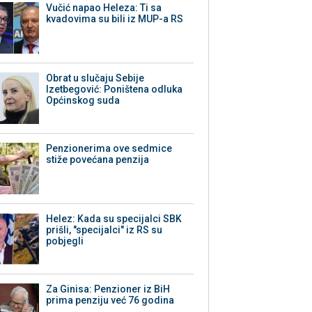
Vučić napao Heleza: Ti sa
kvadovima su bili iz MUP-a RS
Obrat u slučaju Sebije
Izetbegović: Poništena odluka
Općinskog suda
Penzionerima ove sedmice
stiže povećana penzija
Helez: Kada su specijalci SBK
prišli, "specijalci" iz RS su
pobjegli
Za Ginisa: Penzioner iz BiH
prima penziju već 76 godina