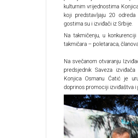
kulturnim vrijednostima Konjica
koji predstavljaju 20 odred
gostima su i izviđači iz Srbije.
Na takmičenju, u konkurencij
takmičara – poletaraca, članov
Na svečanom otvaranju Izviđač
predsjednik Saveza izviđača
Konjica Osmanu Ćatić je uru
doprinos promociji izviđaštva i