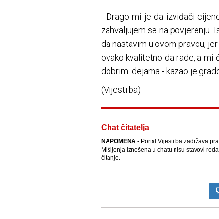
- Drago mi je da izviđači cijen
zahvaljujem se na povjerenju. Is
da nastavim u ovom pravcu, jer 
ovako kvalitetno da rade, a mi 
dobrim idejama - kazao je grado
(Vijesti.ba)
Chat čitatelja
NAPOMENA
- Portal Vijesti.ba zadržava pr
Mišljenja iznešena u chatu nisu stavovi reda
čitanje.