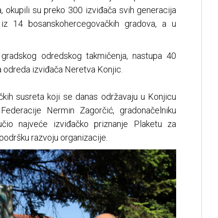
, okupili su preko 300 izviđača svih generacija
a iz 14 bosanskohercegovačkih gradova, a u
i gradskog odredskog takmičenja, nastupa 40
a odreda izviđača Neretva Konjic.
kih susreta koji se danas održavaju u Konjicu
 Federacije Nermin Zagorčić, gradonačelniku
čio najveće izviđačko priznanje Plaketu za
 podršku razvoju organizacije.