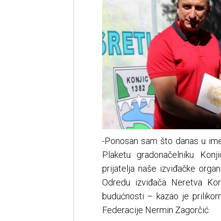
-Ponosan sam što danas u ime
Plaketu gradonačelniku Kon
prijatelja naše izviđačke orga
Odredu izviđača Neretva Kon
budućnosti – kazao je priliko
Federacije Nermin Zagorčić.