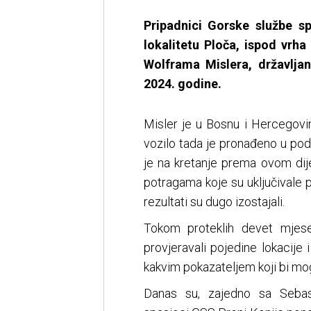
Pripadnici Gorske službe s
lokalitetu Ploča, ispod vrha 
Wolframa Mislera, državlja
2024. godine.
Misler je u Bosnu i Hercegovi
vozilo tada je pronađeno u podn
je na kretanje prema ovom dij
potragama koje su uključivale p
rezultati su dugo izostajali.
Tokom proteklih devet mjese
provjeravali pojedine lokacije 
kakvim pokazateljem koji bi mo
Danas su, zajedno sa Sebas