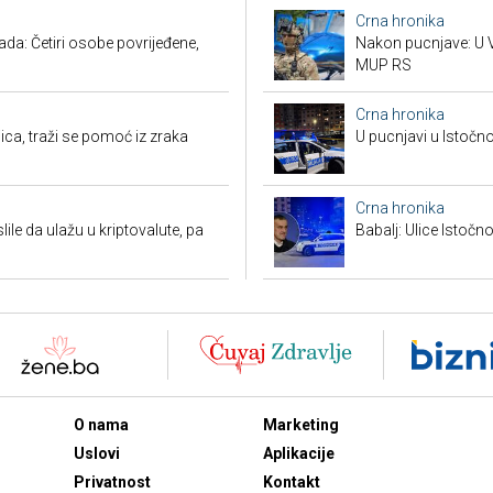
Crna hronika
a: Četiri osobe povrijeđene,
Nakon pucnjave: U V
MUP RS
Crna hronika
ca, traži se pomoć iz zraka
U pucnjavi u Istočn
Crna hronika
ile da ulažu u kriptovalute, pa
Babalj: Ulice Istoč
O nama
Marketing
Uslovi
Aplikacije
Privatnost
Kontakt