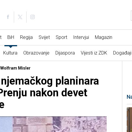
t
BiH
Regija
Svijet
Sport
Intervjui
Magazin
Kultura
Obrazovanje
Dijaspora
Vijesti iz ZDK
Događaji
. Wolfram Misler
g njemačkog planinara
Prenju nakon devet
Na
e