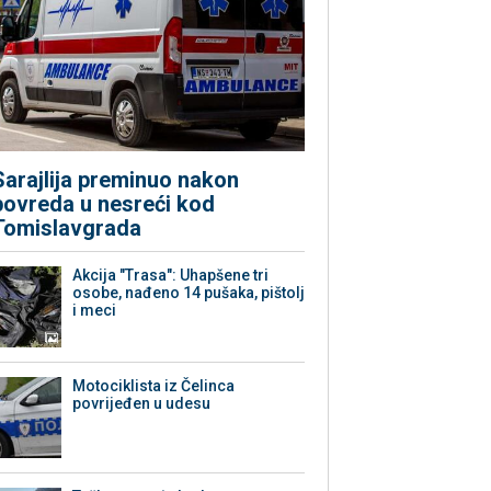
Sarajlija preminuo nakon
povreda u nesreći kod
Tomislavgrada
Akcija "Trasa": Uhapšene tri
osobe, nađeno 14 pušaka, pištolj
i meci
Motociklista iz Čelinca
povrijeđen u udesu