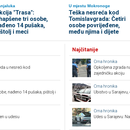
njaluka
U mjestu Mokronoge
kcija "Trasa":
Teška nesreća kod
hapšene tri osobe,
Tomislavgrada: Četiri
ađeno 14 pušaka,
osobe povrijeđene,
ištolj i meci
među njima i dijete
Najčitanije
Crna hronika
da u nesreći kod
Opkoljena zgrada n
zajedničku akciju
Crna hronika
obe, nađeno 14 pušaka, pištolj i
Ubistvo u Sarajevu, 
Crna hronika
đen u udesu
Udes u Sarajevu: Nas