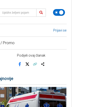
Prijavi se
 / Promo
Podijeli ovaj članak
Facebook
X
Kopiraj link
Više
jnovije