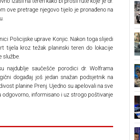
o izašli na teren kako bi prošli rute koje je dr.
kom ove pretrage njegovo tijelo je pronađeno na
u.
dnici Policijske uprave Konjic. Nakon toga slijedi
rt tijela kroz težak planinski teren do lokacije
 službe.
 su najdublje saučešće porodici dr. Wolframa
ragični događaj još jedan snažan podsjetnik na
idivost planine Prenj. Ujedno su apelovali na sve
ju odgovorno, informisano i uz strogo poštivanje