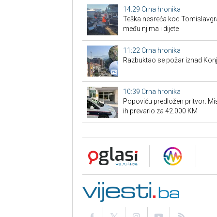
14:29
Crna hronika
Teška nesreća kod Tomislavgrad
među njima i dijete
11:22
Crna hronika
Razbuktao se požar iznad Konji
10:39
Crna hronika
Popoviću predložen pritvor: Misl
ih prevario za 42.000 KM