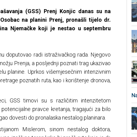
pašavanja (GSS) Prenj Konjic danas su na
Osobac na planini Prenj, pronašli tijelo dr.
nina Njemačke koji je nestao u septembru
nu doputovao radi istraživačkog rada. Njegovo
ožju Prenja, a posljednji poznati trag ukazivao
elu planine. Uprkos višemjesečnim intenzivnim
retrage poznatih ruta, kao i korištenje dronova,
Na
ci, GSS timovi su s različitim intenzitetom
i potencijalne pravce kretanja, tragajući za bilo
gao dovesti do pronalaska nestalog planinara.
tijanom Mislerom, sinom nestalog doktora,