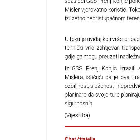
spasioci GSS Prenj Konjic ponovn
Misler vjerovatno koristio. To
izuzetno nepristupačnom teren
U toku je uviđaj koji vrše pripa
tehnički vrlo zahtjevan transpo
gdje ga mogu preuzeti nadležne
Iz GSS Prenj Konjic izrazili
Mislera, ističući da je ovaj t
ozbiljnost, složenost i nepredv
planinare da svoje ture planira
sigurnosnih
(Vijesti.ba)
Chat čitatelja