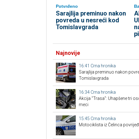
Potvrđeno
Ba
Sarajlija preminuo nakon
A
povreda u nesreći kod
U
Tomislavgrada
n
p
Najnovije
16:41
Crna hronika
Sarajlija preminuo nakon povre
Tomislavgrada
16:34
Crna hronika
Akcija "Trasa": Uhapšene tri os
meci
15:45
Crna hronika
Motociklista iz Čelinca povrije