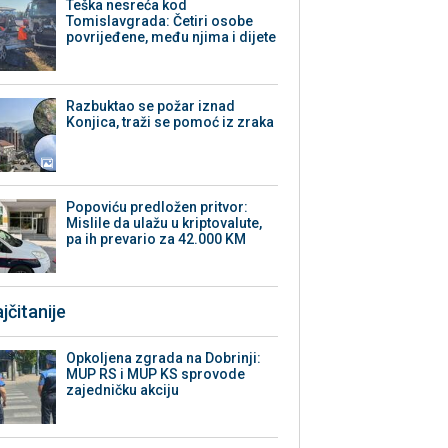
Teška nesreća kod
Tomislavgrada: Četiri osobe
povrijeđene, među njima i dijete
Razbuktao se požar iznad
Konjica, traži se pomoć iz zraka
Popoviću predložen pritvor:
Mislile da ulažu u kriptovalute,
pa ih prevario za 42.000 KM
jčitanije
Opkoljena zgrada na Dobrinji:
MUP RS i MUP KS sprovode
zajedničku akciju