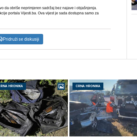
avo da obriše neprimjeren sadržaj bez najave i objašnjenja.
kcije portala Vijesti.ba. Ova vijest je sada dostupna samo za
Pridruži se diskusiji
CRNA HRONIKA
CRNA HRONIKA