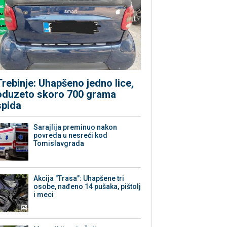
Trebinje: Uhapšeno jedno lice,
oduzeto skoro 700 grama
spida
Sarajlija preminuo nakon
povreda u nesreći kod
Tomislavgrada
Akcija "Trasa": Uhapšene tri
osobe, nađeno 14 pušaka, pištolj
i meci