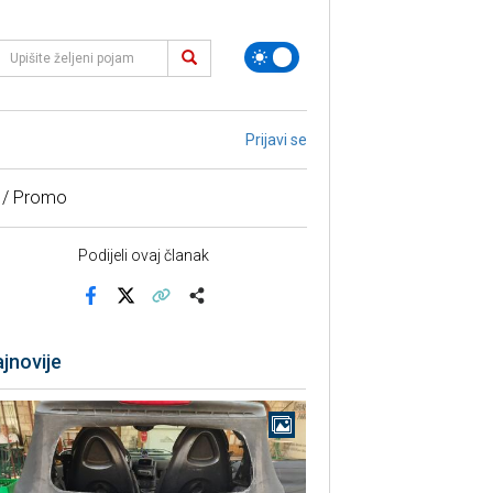
Prijavi se
 / Promo
Podijeli ovaj članak
Facebook
X
Kopiraj link
Više
jnovije