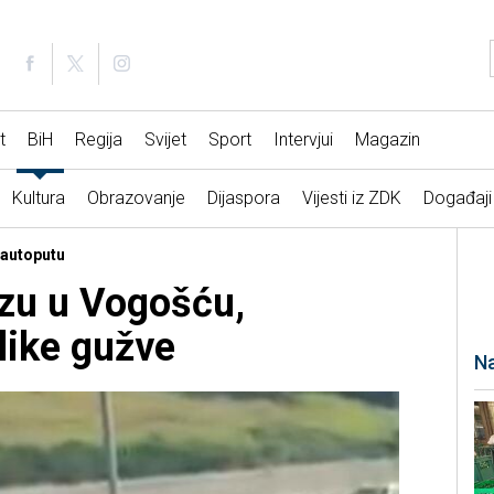
t
BiH
Regija
Svijet
Sport
Intervjui
Magazin
Kultura
Obrazovanje
Dijaspora
Vijesti iz ZDK
Događaji
 autoputu
zu u Vogošću,
like gužve
Na