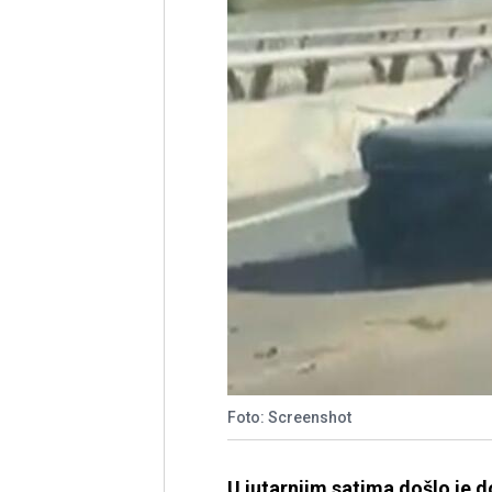
Foto: Screenshot
U jutarnjim satima došlo je 