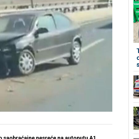
do saobraćajne nesreće na autoputu A1.