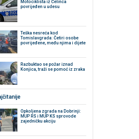
Motociklista iz Čelinca
povrijeđen u udesu
Teška nesreća kod
Tomislavgrada: Četiri osobe
povrijeđene, među njima i dijete
Razbuktao se požar iznad
Konjica, traži se pomoć iz zraka
jčitanije
Opkoljena zgrada na Dobrinji:
MUP RS i MUP KS sprovode
zajedničku akciju