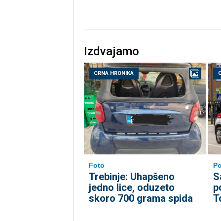
Izdvajamo
CRNA HRONIKA
Foto
Po
Trebinje: Uhapšeno
S
jedno lice, oduzeto
p
skoro 700 grama spida
T