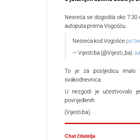
Nesreća se dogodila oko 7:30 u
autoputa prema Vogošću.
Nesreća kod Vogošće
pic.t
— Vijesti.ba (@Vijesti_ba)
Ju
To je za posljedicu imalo 
svakodnevnica.
U nezgodi je učestvovalo je
povrijeđenih.
(Vijesti.ba)
Chat čitatelja