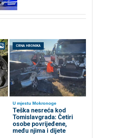
CRNA HRONIKA
U mjestu Mokronoge
Teška nesreća kod
Tomislavgrada: Četiri
osobe povrijeđene,
među njima i dijete