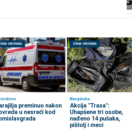
CRNA HRONIKA
CRNA HRONIKA
tvrđeno
Banjaluka
arajlija preminuo nakon
Akcija "Trasa":
ovreda u nesreći kod
Uhapšene tri osobe,
omislavgrada
nađeno 14 pušaka,
pištolj i meci