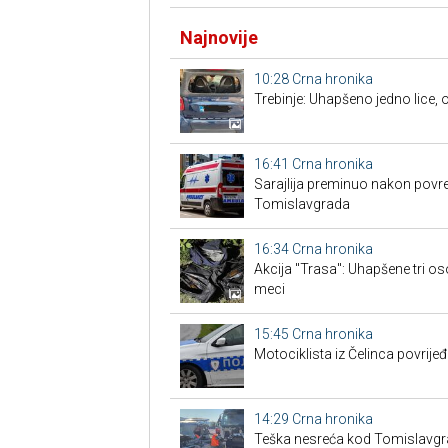
Najnovije
10:28
Crna hronika
Trebinje: Uhapšeno jedno lice
16:41
Crna hronika
Sarajlija preminuo nakon povre
Tomislavgrada
16:34
Crna hronika
Akcija "Trasa": Uhapšene tri os
meci
15:45
Crna hronika
Motociklista iz Čelinca povrije
14:29
Crna hronika
Teška nesreća kod Tomislavgrad