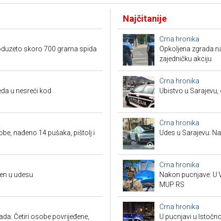
Najčitanije
Crna hronika
, oduzeto skoro 700 grama spida
Opkoljena zgrada n
zajedničku akciju
Crna hronika
da u nesreći kod
Ubistvo u Sarajevu, 
Crna hronika
obe, nađeno 14 pušaka, pištolj i
Udes u Sarajevu: Nas
Crna hronika
đen u udesu
Nakon pucnjave: U V
MUP RS
Crna hronika
a: Četiri osobe povrijeđene,
U pucnjavi u Istočn