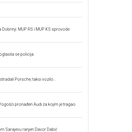
a Dobrinji: MUP RS i MUP KS sprovode
oglasila se policija
tradali Porsche, taksi vozilo...
ogošći pronađen Audi za kojim je tragao
om Sarajevu ranjen Davor Dabić