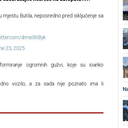
 mjestu Butila, neposredno pred isključenje sa
witter.com/drmelXrByk
ne 23, 2025
formiranje ogromnih gužvi, koje su ioanko
dno vozilo, a za sada nije poznato ima li
Na