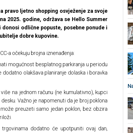
a pravo ljetno shopping osvježenje za svoje
 juna 2025. godine, održava se Hello Summer
 donosi odlične popuste, posebne ponude i
ubitelje dobre kupovine.
CC-a očekuju brojna iznenađenja:
imati mogućnost besplatnog parkiranja u periodu
e dodatno olakšava planiranje dolaska i boravka
Na
 više na jednom računu (ne kumulativno), kupci
o desku. Važno je napomenuti da je broj poklona
ac može preuzeti samo jedan poklon, bez obzira
iloži.
 trgovinama dodatno će upotpuniti ovaj dan,