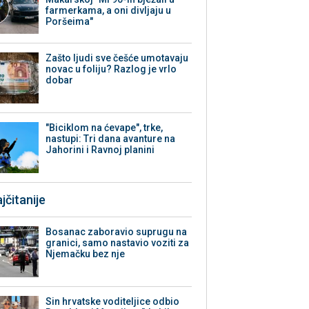
farmerkama, a oni divljaju u
Poršeima"
Zašto ljudi sve češće umotavaju
novac u foliju? Razlog je vrlo
dobar
"Biciklom na ćevape", trke,
nastupi: Tri dana avanture na
Jahorini i Ravnoj planini
jčitanije
Bosanac zaboravio suprugu na
granici, samo nastavio voziti za
Njemačku bez nje
Sin hrvatske voditeljice odbio