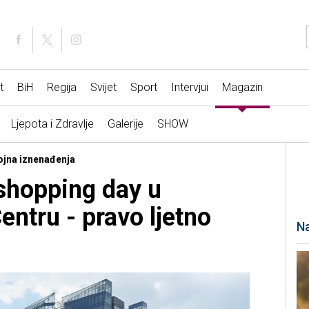
t
BiH
Regija
Svijet
Sport
Intervjui
Magazin
Ljepota i Zdravlje
Galerije
SHOW
rojna iznenađenja
shopping day u
entru - pravo ljetno
Na