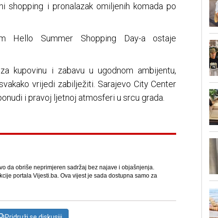
jetni shopping i pronalazak omiljenih komada po
om Hello Summer Shopping Day-a ostaje
ku za kupovinu i zabavu u ugodnom ambijentu,
 svakako vrijedi zabilježiti. Sarajevo City Center
ponudi i pravoj ljetnoj atmosferi u srcu grada.
avo da obriše neprimjeren sadržaj bez najave i objašnjenja.
kcije portala Vijesti.ba. Ova vijest je sada dostupna samo za
Pridruži se diskusiji