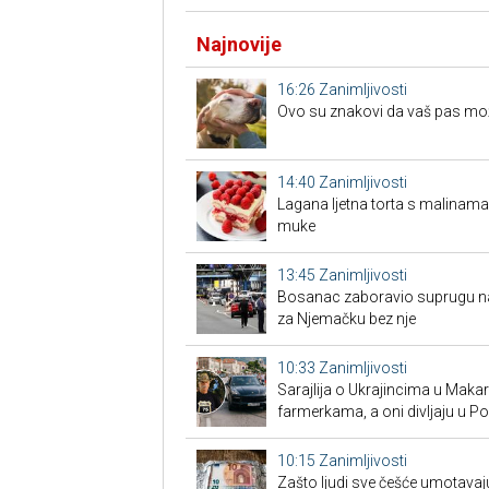
Najnovije
16:26
Zanimljivosti
Ovo su znakovi da vaš pas možd
14:40
Zanimljivosti
Lagana ljetna torta s malinama
muke
13:45
Zanimljivosti
Bosanac zaboravio suprugu na 
za Njemačku bez nje
10:33
Zanimljivosti
Sarajlija o Ukrajincima u Makars
farmerkama, a oni divljaju u P
10:15
Zanimljivosti
Zašto ljudi sve češće umotavaju