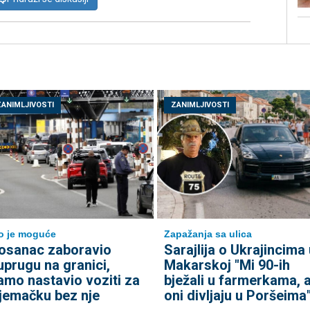
ZANIMLJIVOSTI
ZANIMLJIVOSTI
to je moguće
Zapažanja sa ulica
osanac zaboravio
Sarajlija o Ukrajincima 
uprugu na granici,
Makarskoj "Mi 90-ih
amo nastavio voziti za
bježali u farmerkama, 
jemačku bez nje
oni divljaju u Poršeima