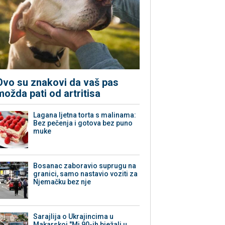
Ovo su znakovi da vaš pas
možda pati od artritisa
Lagana ljetna torta s malinama:
Bez pečenja i gotova bez puno
muke
Bosanac zaboravio suprugu na
granici, samo nastavio voziti za
Njemačku bez nje
Sarajlija o Ukrajincima u
Makarskoj "Mi 90-ih bježali u