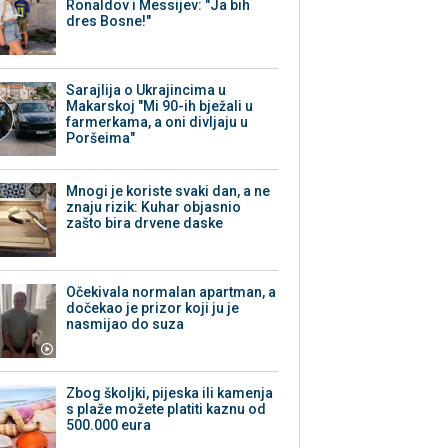
Ronaldov i Messijev: "Ja bih
dres Bosne!"
Sarajlija o Ukrajincima u
Makarskoj "Mi 90-ih bježali u
farmerkama, a oni divljaju u
Poršeima"
Mnogi je koriste svaki dan, a ne
znaju rizik: Kuhar objasnio
zašto bira drvene daske
Očekivala normalan apartman, a
dočekao je prizor koji ju je
nasmijao do suza
Zbog školjki, pijeska ili kamenja
s plaže možete platiti kaznu od
500.000 eura