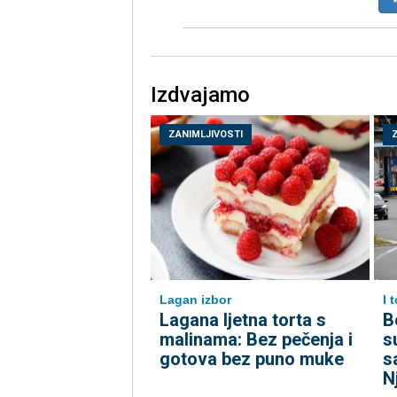
Izdvajamo
ZANIMLJIVOSTI
Lagan izbor
I 
Lagana ljetna torta s
B
malinama: Bez pečenja i
s
gotova bez puno muke
s
N