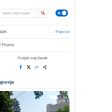
azin
Prijavi se
 / Promo
Podijeli ovaj članak
Facebook
X
Kopiraj link
Više
jnovije