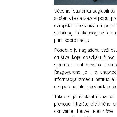
Učesnici sastanka saglasili s
složeno, te da izazovi poput pr
evropskih mehanizama poput
stabilnog i efikasnog sistema 
punu koordinaciju.
Posebno je naglašena važnost f
društva koja obavljaju funkc
sigurnost snabdijevanja i omo
Razgovarano je i o unapređ
informacija između institucij
se i potencijalni zajednički pro
Također je istaknuta važnost
prenosu i tržištu električne en
osnivanje berze električne