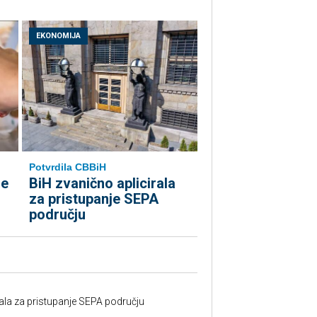
EKONOMIJA
Potvrdila CBBiH
le
BiH zvanično aplicirala
za pristupanje SEPA
području
rala za pristupanje SEPA području