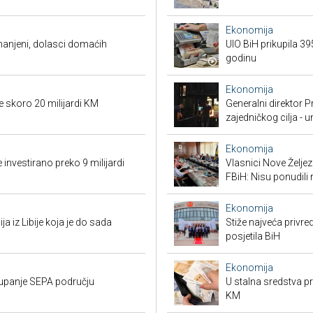
Ekonomija
smanjeni, dolasci domaćih
UIO BiH prikupila 3
godinu
Ekonomija
e skoro 20 milijardi KM
Generalni direktor P
zajedničkog cilja - 
Ekonomija
 investirano preko 9 milijardi
Vlasnici Nove Želj
FBiH: Nisu ponudili 
Ekonomija
ja iz Libije koja je do sada
Stiže najveća privred
posjetila BiH
Ekonomija
stupanje SEPA području
U stalna sredstva pr
KM