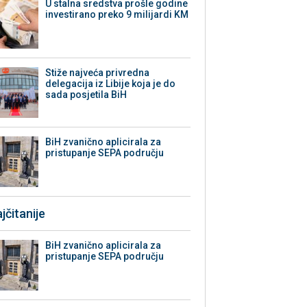
U stalna sredstva prošle godine
investirano preko 9 milijardi KM
Stiže najveća privredna
delegacija iz Libije koja je do
sada posjetila BiH
BiH zvanično aplicirala za
pristupanje SEPA području
jčitanije
BiH zvanično aplicirala za
pristupanje SEPA području