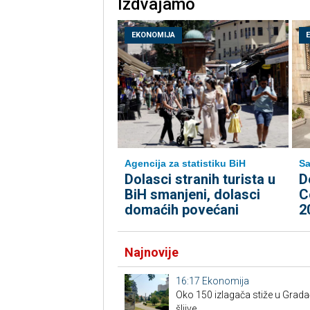
Izdvajamo
EKONOMIJA
Agencija za statistiku BiH
Sa
Dolasci stranih turista u
D
BiH smanjeni, dolasci
C
domaćih povećani
2
Najnovije
16:17
Ekonomija
Oko 150 izlagača stiže u Grad
šljive