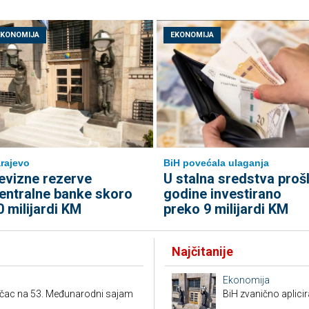
EKONOMIJA
EKONOMIJA
rajevo
BiH povećala ulaganja
evizne rezerve
U stalna sredstva proš
entralne banke skoro
godine investirano
0 milijardi KM
preko 9 milijardi KM
Najčitanije
Ekonomija
ačac na 53. Međunarodni sajam
BiH zvanično aplici