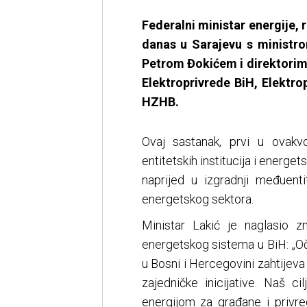
Federalni ministar energije, 
danas u Sarajevu s ministro
Petrom Đokićem i direktorima
Elektroprivrede BiH, Elektro
HZHB.
Ovaj sastanak, prvi u ovakv
entitetskih institucija i energe
naprijed u izgradnji međuenti
energetskog sektora.
Ministar Lakić je naglasio z
energetskog sistema u BiH: „O
u Bosni i Hercegovini zahtijeva
zajedničke inicijative. Naš ci
energijom za građane i privr