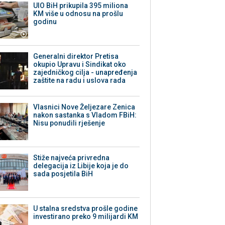
UIO BiH prikupila 395 miliona
KM više u odnosu na prošlu
godinu
Generalni direktor Pretisa
okupio Upravu i Sindikat oko
zajedničkog cilja - unapređenja
zaštite na radu i uslova rada
Vlasnici Nove Željezare Zenica
nakon sastanka s Vladom FBiH:
Nisu ponudili rješenje
Stiže najveća privredna
delegacija iz Libije koja je do
sada posjetila BiH
U stalna sredstva prošle godine
investirano preko 9 milijardi KM