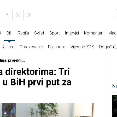
t
BiH
Regija
Svijet
Sport
Intervjui
Komentari
Mag
Kultura
Obrazovanje
Dijaspora
Vijesti iz ZDK
Događaji
ja, projekti...
a direktorima: Tri
 u BiH prvi put za
Na