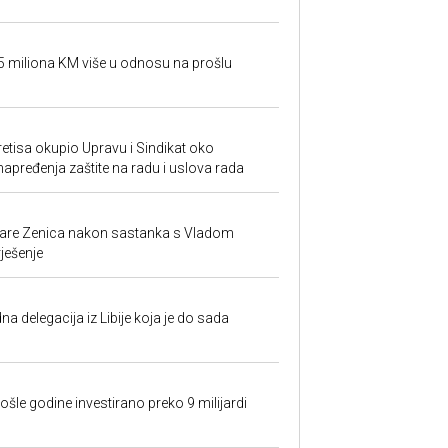
95 miliona KM više u odnosu na prošlu
retisa okupio Upravu i Sindikat oko
unapređenja zaštite na radu i uslova rada
ezare Zenica nakon sastanka s Vladom
rješenje
na delegacija iz Libije koja je do sada
ošle godine investirano preko 9 milijardi