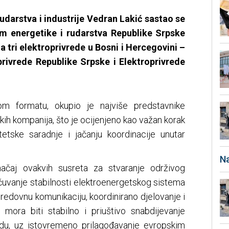
rudarstva i industrije Vedran Lakić sastao se
m energetike i rudarstva Republike Srpske
 tri elektroprivrede u Bosni i Hercegovini –
privrede Republike Srpske i Elektroprivrede
om formatu, okupio je najviše predstavnike
tskih kompanija, što je ocijenjeno kao važan korak
tetske saradnje i jačanju koordinacije unutar
Na
načaj ovakvih susreta za stvaranje održivog
čuvanje stabilnosti elektroenergetskog sistema
 redovnu komunikaciju, koordinirano djelovanje i
lj mora biti stabilno i priuštivo snabdijevanje
edu, uz istovremeno prilagođavanje evropskim