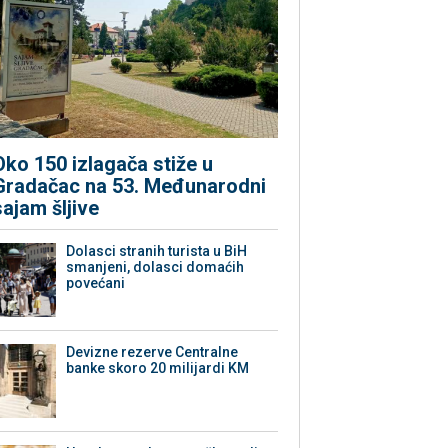
Oko 150 izlagača stiže u
Gradačac na 53. Međunarodni
sajam šljive
Dolasci stranih turista u BiH
smanjeni, dolasci domaćih
povećani
Devizne rezerve Centralne
banke skoro 20 milijardi KM