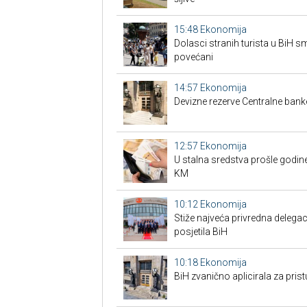
15:48
Ekonomija
Dolasci stranih turista u BiH 
povećani
14:57
Ekonomija
Devizne rezerve Centralne bank
12:57
Ekonomija
U stalna sredstva prošle godine
KM
10:12
Ekonomija
Stiže najveća privredna delegaci
posjetila BiH
10:18
Ekonomija
BiH zvanično aplicirala za pri