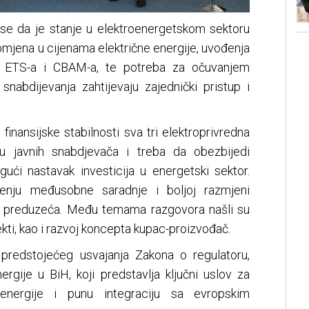
u se da je stanje u elektroenergetskom sektoru
omjena u cijenama električne energije, uvođenja
 ETS-a i CBAM-a, te potreba za očuvanjem
snabdijevanja zahtijevaju zajednički pristup i
inansijske stabilnosti sva tri elektroprivredna
iju javnih snabdjevača i treba da obezbijedi
gući nastavak investicija u energetski sektor.
enju međusobne saradnje i boljoj razmjeni
a i preduzeća. Među temama razgovora našli su
jekti, kao i razvoj koncepta kupac-proizvođač.
 predstojećeg usvajanja Zakona o regulatoru,
ergije u BiH, koji predstavlja ključni uslov za
 energije i punu integraciju sa evropskim