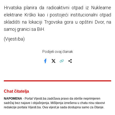
Hrvatska planira da radioaktivni otpad iz Nuklearne
elektrane Krško kao i postojeći institucionalni otpad
skladišti na lokaciji Trgovska gora u opštini Dvor, na
samoj granici sa BiH.
(Vijesti.ba)
Podijeli ovaj članak
Facebook
X
Kopiraj link
Više
Chat čitatelja
NAPOMENA
- Portal Vijesti.ba zadržava pravo da obriše neprimjeren
sadržaj bez najave i objašnjenja. Mišljenja iznešena u chatu nisu stavovi
redakcije portala Vijesti.ba. Ova vijest je sada dostupna samo za čitanje.