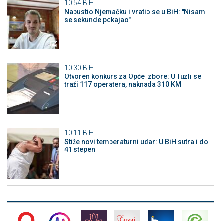
10:54
BiH
Napustio Njemačku i vratio se u BiH: "Nisam
se sekunde pokajao"
10:30
BiH
Otvoren konkurs za Opće izbore: U Tuzli se
traži 117 operatera, naknada 310 KM
10:11
BiH
Stiže novi temperaturni udar: U BiH sutra i do
41 stepen