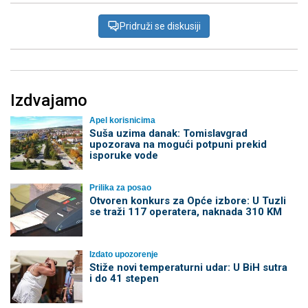
Pridruži se diskusiji
Izdvajamo
Apel korisnicima
Suša uzima danak: Tomislavgrad
upozorava na mogući potpuni prekid
isporuke vode
Prilika za posao
Otvoren konkurs za Opće izbore: U Tuzli
se traži 117 operatera, naknada 310 KM
Izdato upozorenje
Stiže novi temperaturni udar: U BiH sutra
i do 41 stepen