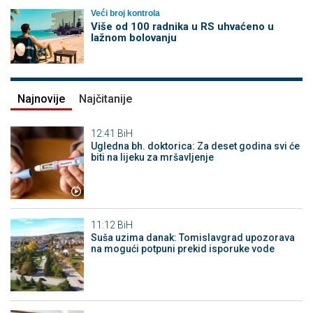
Veći broj kontrola
Više od 100 radnika u RS uhvaćeno u
lažnom bolovanju
Najnovije
Najčitanije
12:41
BiH
Ugledna bh. doktorica: Za deset godina svi će
biti na lijeku za mršavljenje
11:12
BiH
Suša uzima danak: Tomislavgrad upozorava
na mogući potpuni prekid isporuke vode