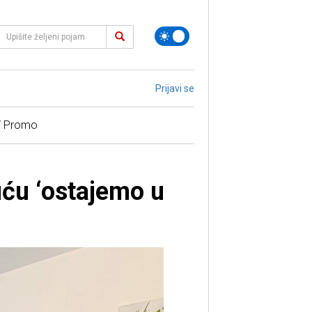
Prijavi se
/ Promo
uću ‘ostajemo u