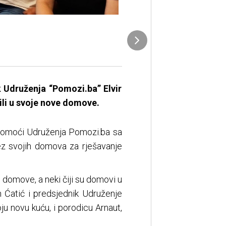
k Udruženja “Pomozi.ba” Elvir
lili u svoje nove domove.
 pomoći Udruženja Pomozi.ba sa
ez svojih domova za rješavanje
 domove, a neki čiji su domovi u
n Ćatić i predsjednik Udruženje
voju novu kuću, i porodicu Arnaut,