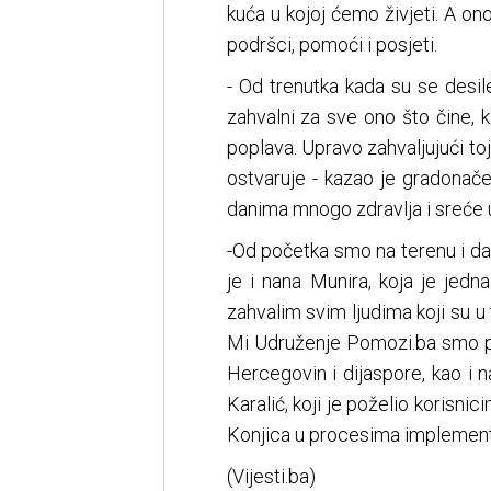
kuća u kojoj ćemo živjeti. A on
podršci, pomoći i posjeti.
- Od trenutka kada su se desi
zahvalni za sve ono što čine, k
poplava. Upravo zahvaljujući toj
ostvaruje - kazao je gradonačel
danima mnogo zdravlja i sreće
-Od početka smo na terenu i da
je i nana Munira, koja je je
zahvalim svim ljudima koji su u
Mi Udruženje Pomozi.ba smo pred
Hercegovin i dijaspore, kao i 
Karalić, koji je poželio koris
Konjica u procesima implement
(Vijesti.ba)