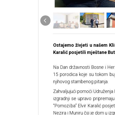
Ostajemo živjeti u našem Kli
Karalić posjetili mještane But
Na Dan državnosti Bosne i Her
15 porodica koje su tokom buj
njihovog stambenog pitanja.
Zahvaljujući pomoći Udruženja P
izgradnji se upravo pripremaju
“Pomozi.ba” Elvir Karalić posjeti
Nezira i Muniru čiji je dom u izgr