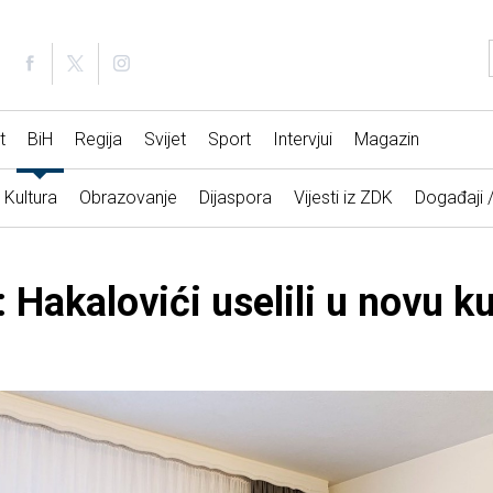
t
BiH
Regija
Svijet
Sport
Intervjui
Magazin
Kultura
Obrazovanje
Dijaspora
Vijesti iz ZDK
Događaji 
 Hakalovići uselili u novu k