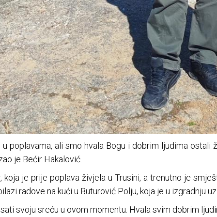
 u poplavama, ali smo hvala Bogu i dobrim ljudima ostali ži
azao je Bećir Hakalović.
 koja je prije poplava živjela u Trusini, a trenutno je smj
lazi radove na kući u Buturović Polju, koja je u izgradnju
sati svoju sreću u ovom momentu. Hvala svim dobrim ljudim