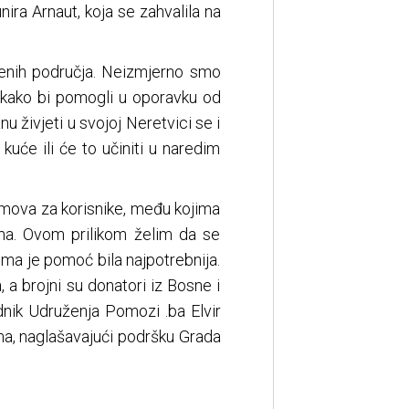
ira Arnaut, koja se zahvalila na
jenih područja. Neizmjerno smo
li kako bi pomogli u oporavku od
u živjeti u svojoj Neretvici se i
kuće ili će to učiniti u naredim
omova za korisnike, među kojima
ma. Ovom prilikom želim da se
ima je pomoć bila najpotrebnija.
 a brojni su donatori iz Bosne i
dnik Udruženja Pomozi .ba Elvir
ma, naglašavajući podršku Grada