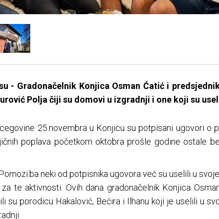
su - Gradonačelnik Konjica Osman Ćatić i predsjedni
urović Polja čiji su domovi u izgradnji i one koji su use
cegovine 25.novembra u Konjicu su potpisani ugovori o
ičnih poplava početkom oktobra prošle godine ostale b
omozi.ba neki od potpisnika ugovora već su uselili u svoje
 za te aktivnosti. Ovih dana gradonačelnik Konjica Osma
li su porodicu Hakalović, Bećira i Ilhanu koji je uselili u s
adnji.