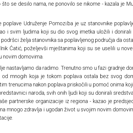
o što se desilo nama, ne ponovilo se nikome - kazala je Mun
le poplave Udruženje Pomozi.ba je uz stanovnike poplavl
ao i svim ljudima koji su dio svog imetka uložili i donira
 podršci želja stanovnika sa poplavljenog područja da ostan
nik Ćatić, poželjevši mještanima koji su se uselili u nove 
 u novim domovima.
lje nastavljamo da radimo. Trenutno smo u fazi gradnje d
dna od mnogih koja je tokom poplava ostala bez svog do
 tim trenucima nakon poplava priskočili u pomoć onima koj
stavnici naroda, svih onih ljudi koji su donirali sredstva,
naše partnerske organizacije iz regiona - kazao je predsje
nicima mnogo zdravlja i ugodan život u svojim novim domovi
acije.