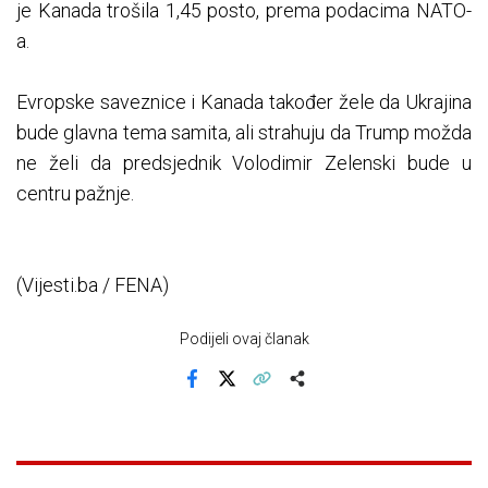
je Kanada trošila 1,45 posto, prema podacima NATO-
a.
Evropske saveznice i Kanada također žele da Ukrajina
bude glavna tema samita, ali strahuju da Trump možda
ne želi da predsjednik Volodimir Zelenski bude u
centru pažnje.
(Vijesti.ba / FENA)
Podijeli ovaj članak
Facebook
X
Kopiraj link
Više