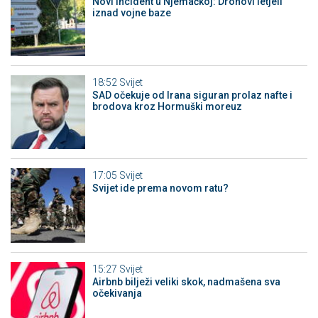
Novi incident u Njemačkoj: Dronovi letjeli
iznad vojne baze
18:52
Svijet
SAD očekuje od Irana siguran prolaz nafte i
brodova kroz Hormuški moreuz
17:05
Svijet
Svijet ide prema novom ratu?
15:27
Svijet
Airbnb bilježi veliki skok, nadmašena sva
očekivanja