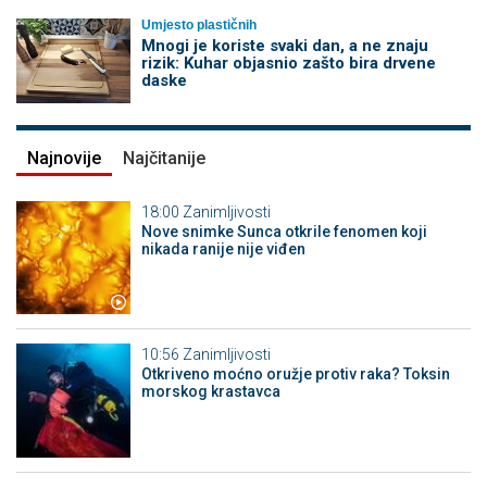
Umjesto plastičnih
Mnogi je koriste svaki dan, a ne znaju
rizik: Kuhar objasnio zašto bira drvene
daske
Najnovije
Najčitanije
18:00
Zanimljivosti
Nove snimke Sunca otkrile fenomen koji
nikada ranije nije viđen
10:56
Zanimljivosti
Otkriveno moćno oružje protiv raka? Toksin
morskog krastavca