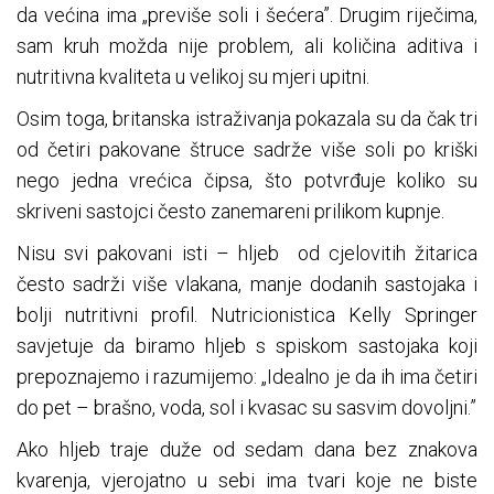
da većina ima „previše soli i šećera”. Drugim riječima,
sam kruh možda nije problem, ali količina aditiva i
nutritivna kvaliteta u velikoj su mjeri upitni.
Osim toga, britanska istraživanja pokazala su da čak tri
od četiri pakovane štruce sadrže više soli po kriški
nego jedna vrećica čipsa, što potvrđuje koliko su
skriveni sastojci često zanemareni prilikom kupnje.
Nisu svi pakovani isti – hljeb od cjelovitih žitarica
često sadrži više vlakana, manje dodanih sastojaka i
bolji nutritivni profil. Nutricionistica Kelly Springer
savjetuje da biramo hljeb s spiskom sastojaka koji
prepoznajemo i razumijemo: „Idealno je da ih ima četiri
do pet – brašno, voda, sol i kvasac su sasvim dovoljni.”
Ako hljeb traje duže od sedam dana bez znakova
kvarenja, vjerojatno u sebi ima tvari koje ne biste