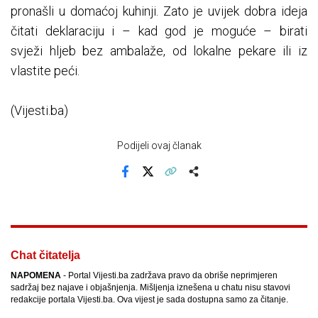
pronašli u domaćoj kuhinji. Zato je uvijek dobra ideja
čitati deklaraciju i – kad god je moguće – birati
svježi hljeb bez ambalaže, od lokalne pekare ili iz
vlastite peći.
(Vijesti.ba)
Podijeli ovaj članak
Facebook
X
Kopiraj link
Više
Chat čitatelja
NAPOMENA
- Portal Vijesti.ba zadržava pravo da obriše neprimjeren
sadržaj bez najave i objašnjenja. Mišljenja iznešena u chatu nisu stavovi
redakcije portala Vijesti.ba. Ova vijest je sada dostupna samo za čitanje.