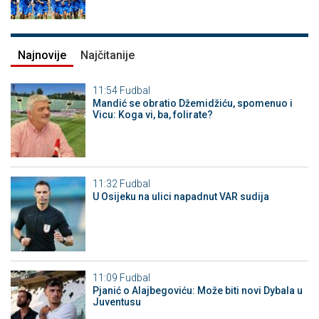
Najnovije
Najčitanije
11:54
Fudbal
Mandić se obratio Džemidžiću, spomenuo i
Vicu: Koga vi, ba, folirate?
11:32
Fudbal
U Osijeku na ulici napadnut VAR sudija
11:09
Fudbal
Pjanić o Alajbegoviću: Može biti novi Dybala u
Juventusu