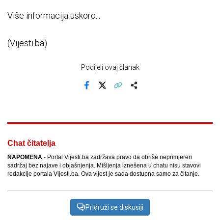
Više informacija uskoro...
(Vijesti.ba)
Podijeli ovaj članak
Facebook
X
Kopiraj link
Više
Chat čitatelja
NAPOMENA
- Portal Vijesti.ba zadržava pravo da obriše neprimjeren
sadržaj bez najave i objašnjenja. Mišljenja iznešena u chatu nisu stavovi
redakcije portala Vijesti.ba. Ova vijest je sada dostupna samo za čitanje.
Pridruži se diskusiji