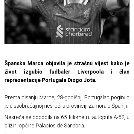
Španska Marca objavila je strašnu vijest kako je
život izgubio fudbaler Liverpoola i član
reprezentacije Portugala Diogo Jota.
Prema pisanju Marce, 28-godišnji Portugalac poginuo
je u saobraćajnoj nesreći u provinciji Zamora u Španiji.
Nesreća se dogodila na 65. kilometru autoputa A-52, u
blizini općine Palacios de Sanabria.