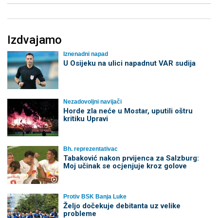
Izdvajamo
Iznenadni napad
U Osijeku na ulici napadnut VAR sudija
Nezadovoljni navijači
Horde zla neće u Mostar, uputili oštru
kritiku Upravi
Bh. reprezentativac
Tabaković nakon prvijenca za Salzburg:
Moj učinak se ocjenjuje kroz golove
Protiv BSK Banja Luke
Željo dočekuje debitanta uz velike
probleme