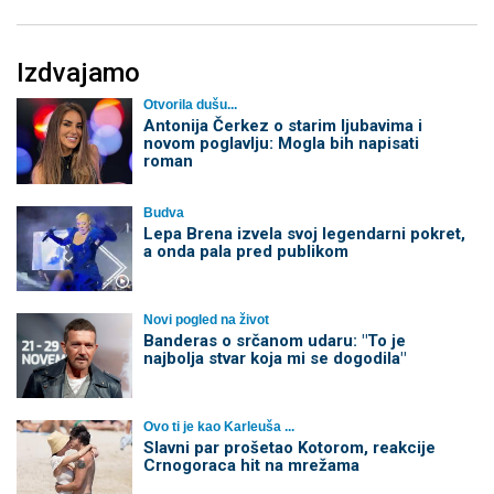
Izdvajamo
Otvorila dušu...
Antonija Čerkez o starim ljubavima i
novom poglavlju: Mogla bih napisati
roman
Budva
Lepa Brena izvela svoj legendarni pokret,
a onda pala pred publikom
Novi pogled na život
Banderas o srčanom udaru: "To je
najbolja stvar koja mi se dogodila"
Ovo ti je kao Karleuša ...
Slavni par prošetao Kotorom, reakcije
Crnogoraca hit na mrežama