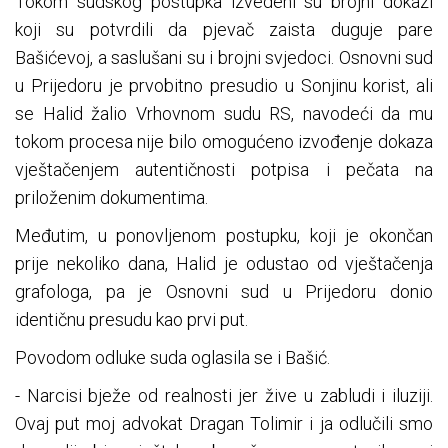
Tokom sudskog postupka izvedeni su brojni dokazi
koji su potvrdili da pjevač zaista duguje pare
Bašićevoj, a saslušani su i brojni svjedoci. Osnovni sud
u Prijedoru je prvobitno presudio u Sonjinu korist, ali
se Halid žalio Vrhovnom sudu RS, navodeći da mu
tokom procesa nije bilo omogućeno izvođenje dokaza
vještačenjem autentičnosti potpisa i pečata na
priloženim dokumentima.
Međutim, u ponovljenom postupku, koji je okončan
prije nekoliko dana, Halid je odustao od vještačenja
grafologa, pa je Osnovni sud u Prijedoru donio
identičnu presudu kao prvi put.
Povodom odluke suda oglasila se i Bašić.
- Narcisi bježe od realnosti jer žive u zabludi i iluziji.
Ovaj put moj advokat Dragan Tolimir i ja odlučili smo