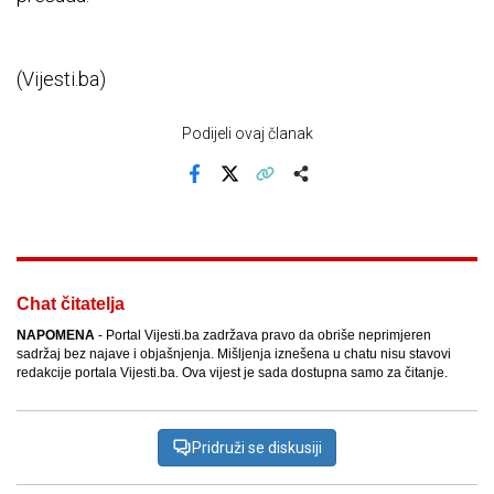
(Vijesti.ba)
Podijeli ovaj članak
Facebook
X
Kopiraj link
Više
Chat čitatelja
NAPOMENA
- Portal Vijesti.ba zadržava pravo da obriše neprimjeren
sadržaj bez najave i objašnjenja. Mišljenja iznešena u chatu nisu stavovi
redakcije portala Vijesti.ba. Ova vijest je sada dostupna samo za čitanje.
Pridruži se diskusiji