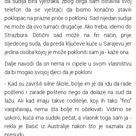
da sudija bira vještaka, zbog čega sam ostavila svoj
telefon da se vještači da bismo konačno stavili
poklopac na prazne priče o poklonu. Sad nijedan sudija
ne može da ovo tumači drugačije. Ako treba, idemo do
Strazbura. Dotični sad može na fin način, prije
sljedećeg suda, da preda ključeve kuće u Sarajevu jer
jedina osoba kojoj je može pokloniti sam ja - kaže ona.
Dalje navodi da on nema ni cipele u svom vlasništvu
da bi mogao svojoj djeci da je pokloni.
- Kad su završili silne škole, bolje im je da idu da rade
pošteno i zarade pošteno nego da dolaze na sud da
lažu. Ali kad imaju takve roditelje, koji ih tako "fino"
vaspitavaju, nema šta bolje ni očekivati. Vidimo se
uskoro, kuća ima sudski pečat, a vlasnik toga sam ja -
rekla je Bašić iz Australije nakon što je saznala za
presudu.