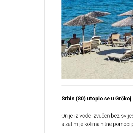
Srbin (80) utopio se u Grčkoj u
On je iz vode izvučen bez svije
a zatim je kolima hitne pomoći p