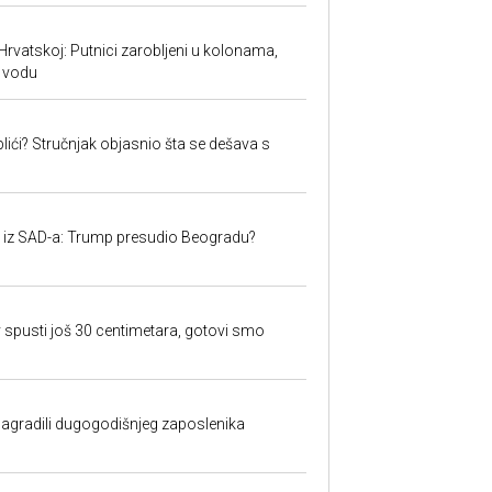
Hrvatskoj: Putnici zarobljeni u kolonama,
 vodu
lići? Stručnjak objasnio šta se dešava s
iju iz SAD-a: Trump presudio Beogradu?
 spusti još 30 centimetara, gotovi smo
nagradili dugogodišnjeg zaposlenika