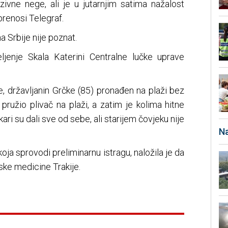
nzivne nege, ali je u jutarnjim satima nažalost
prenosi Telegraf.
a Srbije nije poznat.
ljenje Skala Katerini Centralne lučke uprave
e, državljanin Grčke (85) pronađen na plaži bez
pružio plivač na plaži, a zatim je kolima hitne
ri su dali sve od sebe, ali starijem čovjeku nije
Na
oјa sprovodi preliminarnu istragu, naložila јe da
ske medicine Trakiјe.