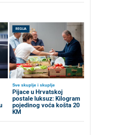
REGIJA
Sve skuplje i skuplje
o
Pijace u Hrvatskoj
postale luksuz: Kilogram
u
pojedinog voća košta 20
KM