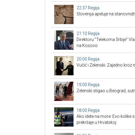
22:37
Regija
Slovenija apeluje na stanovništ
21:10
Regija
Direktoru "Telekoma Srbije" Vl
na Kosovo
20:00
Regija
Vučić i Zelenski: Zajedno kroz 
19:00
Regija
Zelenski stigao u Beograd, su
18:00
Regija
Ako idete na more: Evo kolike 
prekršaje u Hrvatskoj