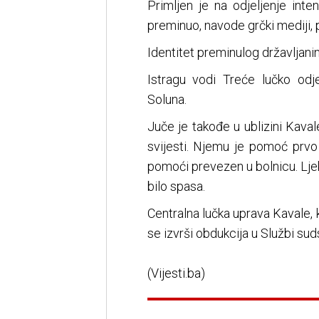
Primljen je na odjeljenje inte
preminuo, navode grčki mediji, 
Identitet preminulog državljanin
Istragu vodi Treće lučko odje
Soluna.
Juče je takođe u ublizini Kaval
svijesti. Njemu je pomoć prvo 
pomoći prevezen u bolnicu. Ljeka
bilo spasa.
Centralna lučka uprava Kavale, k
se izvrši obdukciјa u Službi sud
(Vijesti.ba)