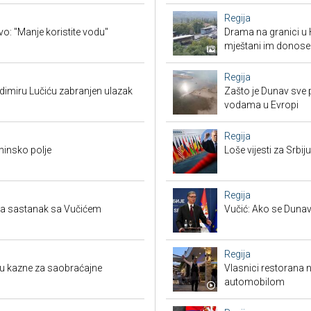
Regija
vo: "Manje koristite vodu"
Drama na granici u 
mještani im donose
Regija
adimiru Lučiću zabranjen ulazak
Zašto je Dunav sve p
vodama u Evropi
Regija
minsko polje
Loše vijesti za Srb
Regija
tra sastanak sa Vučićem
Vučić: Ako se Dunav
Regija
su kazne za saobraćajne
Vlasnici restorana 
automobilom