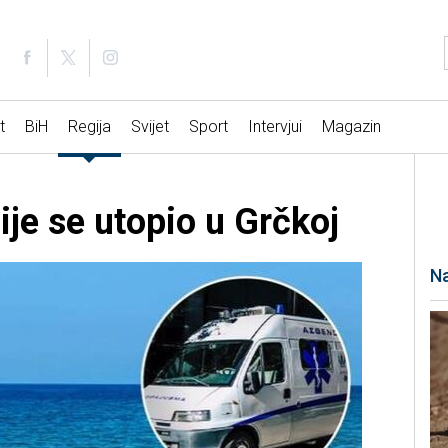
t
BiH
Regija
Svijet
Sport
Intervjui
Magazin
ije se utopio u Grčkoj
Na