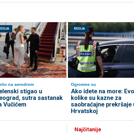
REGIJA
REGIJA
etio na aerodrom
Ogromne su
elenski stigao u
Ako idete na more: Ev
eograd, sutra sastanak
kolike su kazne za
a Vučićem
saobraćajne prekršaje 
Hrvatskoj
Najčitanije