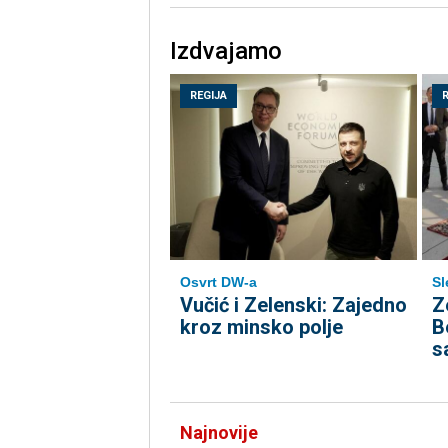
Izdvajamo
REGIJA
Osvrt DW-a
Sl
Vučić i Zelenski: Zajedno
Z
kroz minsko polje
B
s
Najnovije