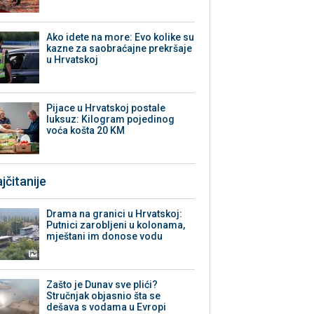
Ako idete na more: Evo kolike su
kazne za saobraćajne prekršaje
u Hrvatskoj
Pijace u Hrvatskoj postale
luksuz: Kilogram pojedinog
voća košta 20 KM
jčitanije
Drama na granici u Hrvatskoj:
Putnici zarobljeni u kolonama,
mještani im donose vodu
Zašto je Dunav sve plići?
Stručnjak objasnio šta se
dešava s vodama u Evropi