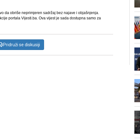
avo da obriše neprimjeren sadržaj bez najave i objašnjenja.
kcije portala Vijesti.ba. Ova vijest je sada dostupna samo za
Pridruži se diskusiji