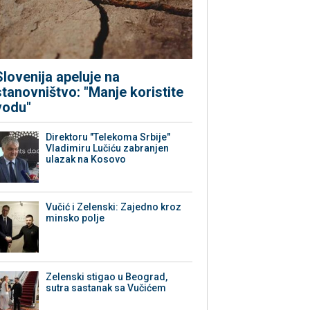
Slovenija apeluje na
stanovništvo: "Manje koristite
vodu"
Direktoru "Telekoma Srbije"
Vladimiru Lučiću zabranjen
ulazak na Kosovo
Vučić i Zelenski: Zajedno kroz
minsko polje
Zelenski stigao u Beograd,
sutra sastanak sa Vučićem