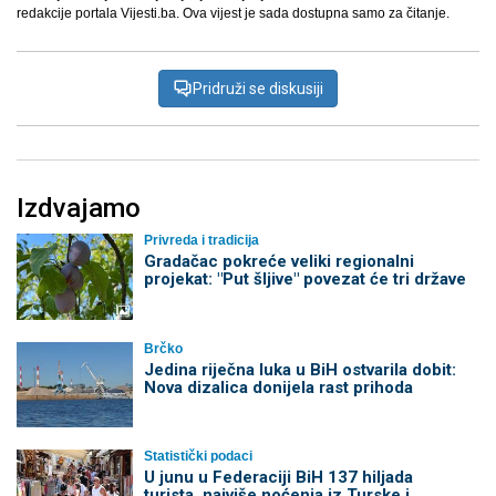
redakcije portala Vijesti.ba. Ova vijest je sada dostupna samo za čitanje.
Pridruži se diskusiji
Izdvajamo
Privreda i tradicija
Gradačac pokreće veliki regionalni
projekat: "Put šljive" povezat će tri države
Brčko
Jedina riječna luka u BiH ostvarila dobit:
Nova dizalica donijela rast prihoda
Statistički podaci
U junu u Federaciji BiH 137 hiljada
turista, najviše noćenja iz Turske i