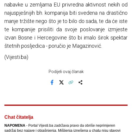
nabavke u zemljama EU privredna aktivnost nekih od
najuspješnijih bh. kompanija biti svedena na drastično
manje tržište nego što je to bilo do sada, te da će iste
te kompanije prisiliti da svoje poslovanje izmjeste
izvan Bosne i Hercegovine što bi imalo širok spektar
štetnih posljedica - poručio je Magazinović.
(Vijesti.ba)
Podijeli ovaj članak
Facebook
X
Kopiraj link
Više
Chat čitatelja
NAPOMENA
- Portal Vijesti.ba zadržava pravo da obriše neprimjeren
sadržaj bez najave i objašnjenja. Mišljenja iznešena u chatu nisu stavovi