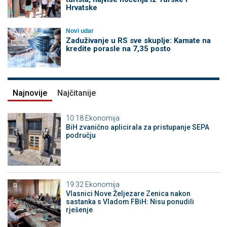
Hrvatske
Novi udar
Zaduživanje u RS sve skuplje: Kamate na
kredite porasle na 7,35 posto
Najnovije
Najčitanije
10:18
Ekonomija
BiH zvanično aplicirala za pristupanje SEPA
području
19:32
Ekonomija
Vlasnici Nove Željezare Zenica nakon
sastanka s Vladom FBiH: Nisu ponudili
rješenje