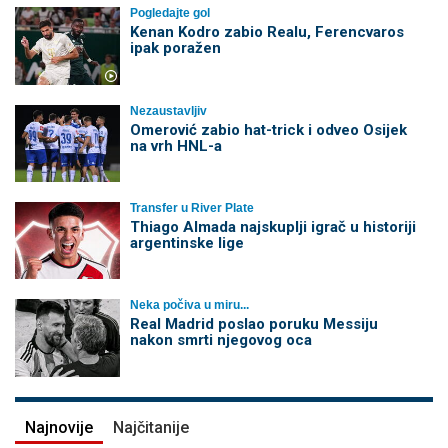
Pogledajte gol
Kenan Kodro zabio Realu, Ferencvaros
ipak poražen
Nezaustavljiv
Omerović zabio hat-trick i odveo Osijek
na vrh HNL-a
Transfer u River Plate
Thiago Almada najskuplji igrač u historiji
argentinske lige
Neka počiva u miru...
Real Madrid poslao poruku Messiju
nakon smrti njegovog oca
Najnovije
Najčitanije