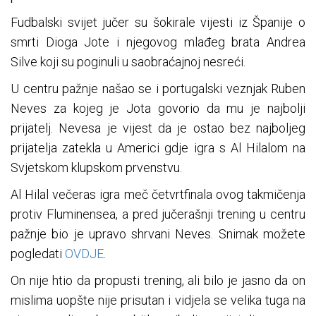
Fudbalski svijet jučer su šokirale vijesti iz Španije o
smrti Dioga Jote i njegovog mlađeg brata Andrea
Silve koji su poginuli u saobraćajnoj nesreći.
U centru pažnje našao se i portugalski veznjak Ruben
Neves za kojeg je Jota govorio da mu je najbolji
prijatelj. Nevesa je vijest da je ostao bez najboljeg
prijatelja zatekla u Americi gdje igra s Al Hilalom na
Svjetskom klupskom prvenstvu.
Al Hilal večeras igra meč četvrtfinala ovog takmičenja
protiv Fluminensea, a pred jučerašnji trening u centru
pažnje bio je upravo shrvani Neves. Snimak možete
pogledati
OVDJE
.
On nije htio da propusti trening, ali bilo je jasno da on
mislima uopšte nije prisutan i vidjela se velika tuga na