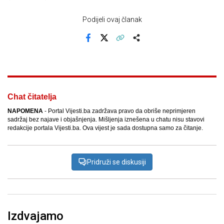
Podijeli ovaj članak
Facebook
X
Kopiraj link
Više
Chat čitatelja
NAPOMENA
- Portal Vijesti.ba zadržava pravo da obriše neprimjeren
sadržaj bez najave i objašnjenja. Mišljenja iznešena u chatu nisu stavovi
redakcije portala Vijesti.ba. Ova vijest je sada dostupna samo za čitanje.
Pridruži se diskusiji
Izdvajamo