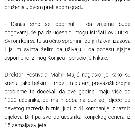
druženja u ovom prelijepom gradu.
- Danas smo se pobrinuli i da vrijeme bude
odgovarajuće pa da učesnici mogu istrčati ovu utrku.
Svi oni koji su tu su očito spremni i željni takvih izazova
i ja im svima želim da uživaju i da ponesu sjajne
uspomene iz mog Konjica - poručio je Nikšić.
Direktor Festivala Mahir Mujić naglasio je kako su
krenuli jako teškim i trnovitim putem, prevazišli brojne
probleme te dočekali da ove godine imaju više od
1200 učesnika, od malih beba na puzijadi, djece do
devetog razreda, biznis ljudi iz 41 kompanije iz raznih
dijelova BiH pa sve do učesnika Konjičkog cenera iz
15 zemalja svijeta.