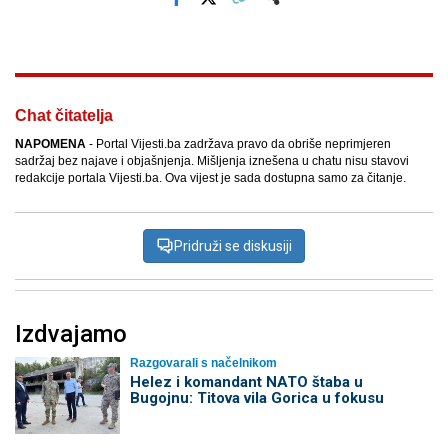
Facebook
X
Kopiraj link
Više
Chat čitatelja
NAPOMENA
- Portal Vijesti.ba zadržava pravo da obriše neprimjeren
sadržaj bez najave i objašnjenja. Mišljenja iznešena u chatu nisu stavovi
redakcije portala Vijesti.ba. Ova vijest je sada dostupna samo za čitanje.
Pridruži se diskusiji
Izdvajamo
Razgovarali s načelnikom
Helez i komandant NATO štaba u
Bugojnu: Titova vila Gorica u fokusu