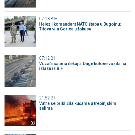
07:18
BiH
Helez i komandant NATO štaba u Bugojnu:
Titova vila Gorica u fokusu
07:12
BiH
Vozači satima čekaju: Duge kolone vozila na
izlazu iz BiH
21:59
BiH
Vatra se približila kućama u trebinjskim
selima