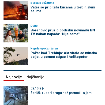
Borba s požarima
Vatra se približila kućama u trebinjskim
selima
Doboj
Borenović pružio podršku novinarki BN
TV nakon napada: "Nije sama"
Nepristupačan teren
Požar kod Trebinja: Aktiviralo se minsko
polje, u pomoć stigao i helikopeter
Najnovije
Najčitanije
08:19
BiH
Zenički rudari drugu noć prenoćili u jami