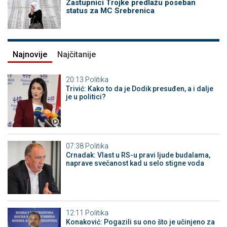
Zastupnici Trojke predlažu poseban
status za MC Srebrenica
Najnovije
Najčitanije
20:13
Politika
Trivić: Kako to da je Dodik presuđen, a i dalje
je u politici?
07:38
Politika
Crnadak: Vlast u RS-u pravi ljude budalama,
naprave svečanost kad u selo stigne voda
12:11
Politika
Konaković: Pogazili su ono što je učinjeno za