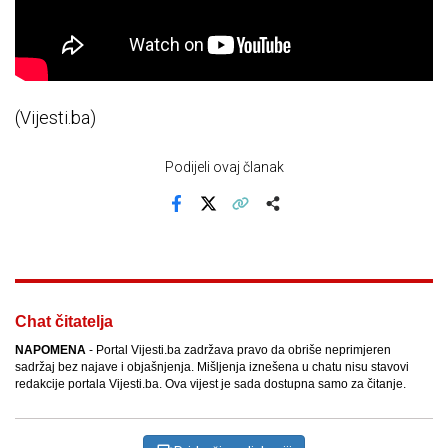
(Vijesti.ba)
Podijeli ovaj članak
Facebook
X
Kopiraj link
Više
Chat čitatelja
NAPOMENA
- Portal Vijesti.ba zadržava pravo da obriše neprimjeren
sadržaj bez najave i objašnjenja. Mišljenja iznešena u chatu nisu stavovi
redakcije portala Vijesti.ba. Ova vijest je sada dostupna samo za čitanje.