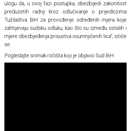
ulogu da, u ovoj fazi postupka, obezbijedi zakonitost
preduzetih radnji kroz odlučivanje o prijedlozima
Tužilaštva BiH za provođenje određenih mjera koje
zahtijevaju sudsku odluku, kao što su između ostalih i
mjere obezbjeđenja prisustva osumnjičenih lica", ističe
se.
Pogledajte snimak ročišta koji je objavio Sud BiH.