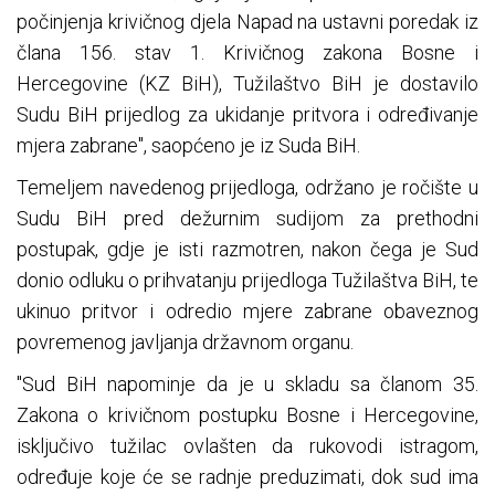
počinjenja krivičnog djela Napad na ustavni poredak iz
člana 156. stav 1. Krivičnog zakona Bosne i
Hercegovine (KZ BiH), Tužilaštvo BiH je dostavilo
Sudu BiH prijedlog za ukidanje pritvora i određivanje
mjera zabrane", saopćeno je iz Suda BiH.
Temeljem navedenog prijedloga, održano je ročište u
Sudu BiH pred dežurnim sudijom za prethodni
postupak, gdje je isti razmotren, nakon čega je Sud
donio odluku o prihvatanju prijedloga Tužilaštva BiH, te
ukinuo pritvor i odredio mjere zabrane obaveznog
povremenog javljanja državnom organu.
"Sud BiH napominje da je u skladu sa članom 35.
Zakona o krivičnom postupku Bosne i Hercegovine,
isključivo tužilac ovlašten da rukovodi istragom,
određuje koje će se radnje preduzimati, dok sud ima