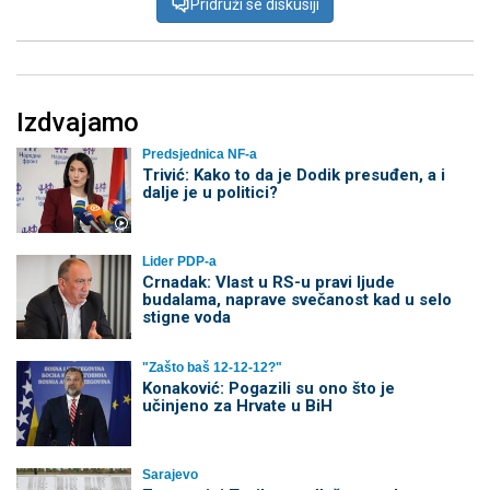
Pridruži se diskusiji
Izdvajamo
Predsjednica NF-a
Trivić: Kako to da je Dodik presuđen, a i
dalje je u politici?
Lider PDP-a
Crnadak: Vlast u RS-u pravi ljude
budalama, naprave svečanost kad u selo
stigne voda
"Zašto baš 12-12-12?"
Konaković: Pogazili su ono što je
učinjeno za Hrvate u BiH
Sarajevo