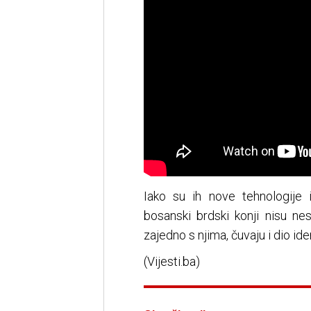
Iako su ih nove tehnologije 
bosanski brdski konji nisu nes
zajedno s njima, čuvaju i dio id
(Vijesti.ba)