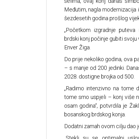
selima, ovaj konj danas simbol
Međutim, nagla modernizacija 
šezdesetih godina prošlog vije
„Početkom izgradnje puteva 
brdski konj počinje gubiti svoju 
Enver Žiga.
Do prije nekoliko godina, ova pa
– s manje od 200 jedinki. Danas
2028. dostigne brojka od 500.
„Radimo intenzivno na tome 
tome smo uspjeli – konj više ni
osam godina“, potvrdila je Žakl
bosanskog brdskog konja.
Dodatni zamah ovom cilju dao j
„Stekli su se optimalni uslo