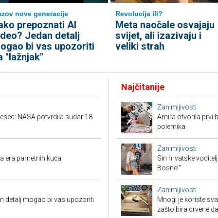
azov nove generacije
Revolucija ili?
ako prepoznati AI
Meta naočale osvajaju
ideo? Jedan detalj
svijet, ali izazivaju i
ogao bi vas upozoriti
veliki strah
a "lažnjak"
Najčitanije
Zanimljivosti
jesec: NASA potvrdila sudar 18
Amira otvorila prvi 
polemika
Zanimljivosti
ova era pametnih kuća
Sin hrvatske voditel
Bosne!"
Zanimljivosti
n detalj mogao bi vas upozoriti
Mnogi je koriste sva
zašto bira drvene d