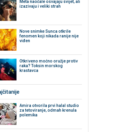
Meta naočale osvajaju svijet, ali
izazivaju i veliki strah
Nove snimke Sunca otkrile
fenomen koji nikada ranije nije
viđen
Otkriveno moćno oružje protiv
raka? Toksin morskog
krastavca
jčitanije
Amira otvorila prvi halal studio
za tetoviranje, odmah krenula
polemika