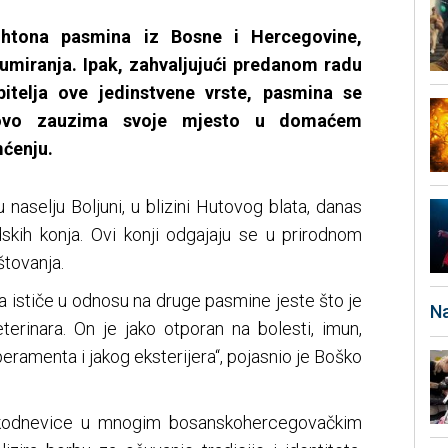
ohtona pasmina iz Bosne i Hercegovine,
zumiranja. Ipak, zahvaljujući predanom radu
ubitelja ove jedinstvene vrste, pasmina se
novo zauzima svoje mjesto u domaćem
mćenju.
naselju Boljuni, u blizini Hutovog blata, danas
skih konja. Ovi konji odgajaju se u prirodnom
štovanja.
 ga ističe u odnosu na druge pasmine jeste što je
Na
terinara. On je jako otporan na bolesti, imun,
ramenta i jakog eksterijera“, pojasnio je Boško
akodnevice u mnogim bosanskohercegovačkim