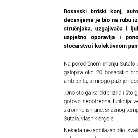
Bosanski brdski konj, aut
decenijama je bio na rubu i
stručnjaka, uzgajivača i lj
uspješno oporavlja i po
stočarstvu i kolektivnom pa
Na porodičnom imanju Šutalo u 
galopira oko 20 bosanskih brd
ambijentu, s mnogo pažnje i po
„Ono što ga karakterizira i što
gotovo nepotrebna funkcija ve
skromne ishrane, snažnog tempe
Šutalo, vlasnik ergele.
Nekada nezaobilazan dio sv