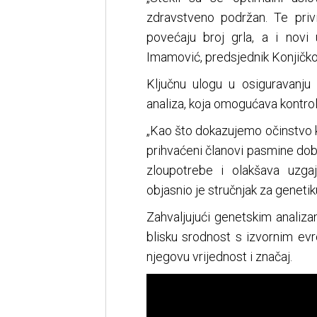
zdravstveno podržan. Te priv
povećaju broj grla, a i novi u
Imamović, predsjednik Konjičk
Ključnu ulogu u osiguravanju 
analiza, koja omogućava kontrol
„Kao što dokazujemo očinstvo kod
prihvaćeni članovi pasmine dob
zloupotrebe i olakšava uzga
objasnio je stručnjak za genetik
Zahvaljujući genetskim analiza
blisku srodnost s izvornim ev
njegovu vrijednost i značaj.