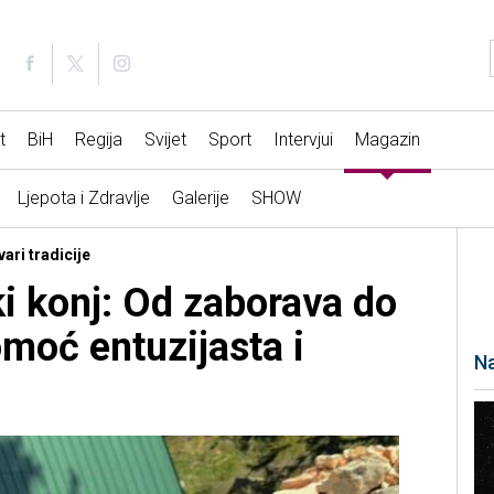
t
BiH
Regija
Svijet
Sport
Intervjui
Magazin
Ljepota i Zdravlje
Galerije
SHOW
ari tradicije
i konj: Od zaborava do
moć entuzijasta i
Na