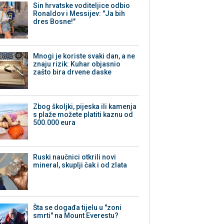
Sin hrvatske voditeljice odbio
Ronaldov i Messijev: "Ja bih
dres Bosne!"
Mnogi je koriste svaki dan, a ne
znaju rizik: Kuhar objasnio
zašto bira drvene daske
Zbog školjki, pijeska ili kamenja
s plaže možete platiti kaznu od
500.000 eura
Ruski naučnici otkrili novi
mineral, skuplji čak i od zlata
Šta se događa tijelu u "zoni
smrti" na Mount Everestu?