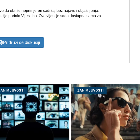
avo da obriše neprimjeren sadržaj bez najave i objašnjenja.
kcije portala Vijesti.ba. Ova vijest je sada dostupna samo za
Pridruži se diskusiji
ZANIMLJIVOSTI
ZANIMLJIVOSTI