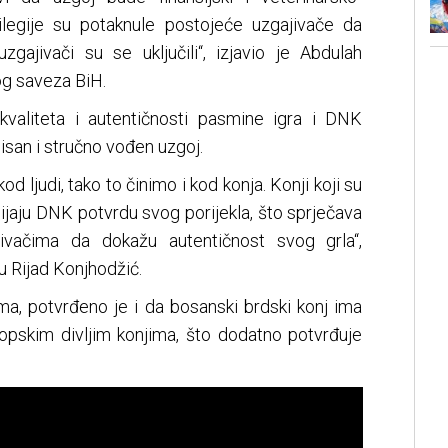
ilegije su potaknule postojeće uzgajivače da
zgajivači su se uključili“, izjavio je Abdulah
og saveza BiH.
kvaliteta i autentičnosti pasmine igra i DNK
isan i stručno vođen uzgoj.
 ljudi, tako to činimo i kod konja. Konji koji su
ijaju DNK potvrdu svog porijekla, što sprječava
jivačima da dokažu autentičnost svog grla“,
u Rijad Konjhodžić.
ma, potvrđeno je i da bosanski brdski konj ima
ropskim divljim konjima, što dodatno potvrđuje