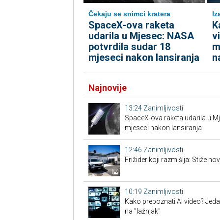
Čekaju se snimci kratera
Iz
SpaceX-ova raketa
K
udarila u Mjesec: NASA
v
potvrdila sudar 18
m
mjeseci nakon lansiranja
n
Najnovije
13:24
Zanimljivosti
SpaceX-ova raketa udarila u M
mjeseci nakon lansiranja
12:46
Zanimljivosti
Frižider koji razmišlja: Stiže n
10:19
Zanimljivosti
Kako prepoznati AI video? Jeda
na "lažnjak"