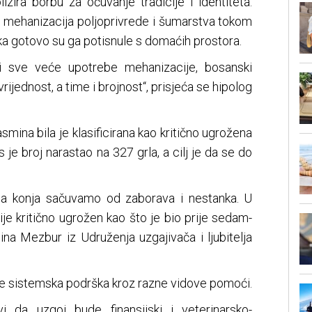
izira borbu za očuvanje tradicije i identiteta.
i mehanizacija poljoprivrede i šumarstva tokom
ka gotovo su ga potisnule s domaćih prostora.
i sve veće upotrebe mehanizacije, bosanski
vrijednost, a time i brojnost“, prisjeća se hipolog
smina bila je klasificirana kao kritično ugrožena
 je broj narastao na 327 grla, a cilj je da se do
da konja sačuvamo od zaborava i nestanka. U
je kritično ugrožen kao što je bio prije sedam-
ina Mezbur iz Udruženja uzgajivača i ljubitelja
e sistemska podrška kroz razne vidove pomoći.
vi da uzgoj bude finansijski i veterinarsko-