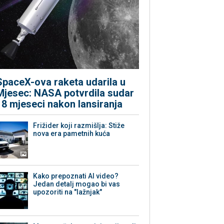
SpaceX-ova raketa udarila u
Mjesec: NASA potvrdila sudar
18 mjeseci nakon lansiranja
Frižider koji razmišlja: Stiže
nova era pametnih kuća
Kako prepoznati AI video?
Jedan detalj mogao bi vas
upozoriti na "lažnjak"