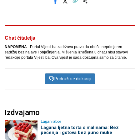
Facebook
X
Kopiraj link
Više
Chat čitatelja
NAPOMENA
- Portal Vijesti.ba zadržava pravo da obriše neprimjeren
sadržaj bez najave i objašnjenja. Mišljenja iznešena u chatu nisu stavovi
redakcije portala Vijesti.ba. Ova vijest je sada dostupna samo za čitanje.
Pridruži se diskusiji
Izdvajamo
Lagan izbor
Lagana ljetna torta s malinama: Bez
pečenja i gotova bez puno muke