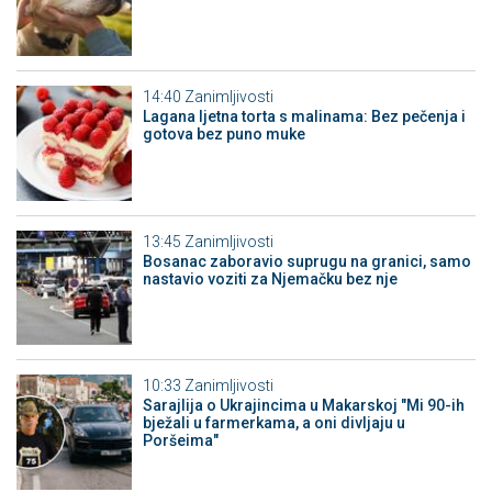
14:40
Zanimljivosti
Lagana ljetna torta s malinama: Bez pečenja i
gotova bez puno muke
13:45
Zanimljivosti
Bosanac zaboravio suprugu na granici, samo
nastavio voziti za Njemačku bez nje
10:33
Zanimljivosti
Sarajlija o Ukrajincima u Makarskoj "Mi 90-ih
bježali u farmerkama, a oni divljaju u
Poršeima"