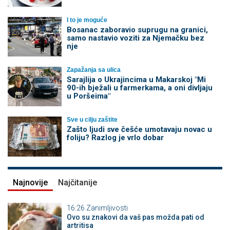
I to je moguće
Bosanac zaboravio suprugu na granici,
samo nastavio voziti za Njemačku bez
nje
Zapažanja sa ulica
Sarajlija o Ukrajincima u Makarskoj "Mi
90-ih bježali u farmerkama, a oni divljaju
u Poršeima"
Sve u cilju zaštite
Zašto ljudi sve češće umotavaju novac u
foliju? Razlog je vrlo dobar
Najnovije
Najčitanije
16:26
Zanimljivosti
Ovo su znakovi da vaš pas možda pati od
artritisa