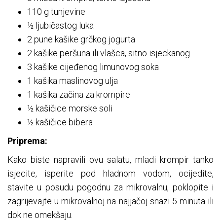
110 g tunjevine
½ ljubičastog luka
2 pune kašike grčkog jogurta
2 kašike peršuna ili vlašca, sitno isjeckanog
3 kašike cijeđenog limunovog soka
1 kašika maslinovog ulja
1 kašika začina za krompire
½ kašičice morske soli
½ kašičice bibera
Priprema:
Kako biste napravili ovu salatu, mladi krompir tanko
isjecite, isperite pod hladnom vodom, ocijedite,
stavite u posudu pogodnu za mikrovalnu, poklopite i
zagrijevajte u mikrovalnoj na najjačoj snazi 5 minuta ili
dok ne omekšaju.