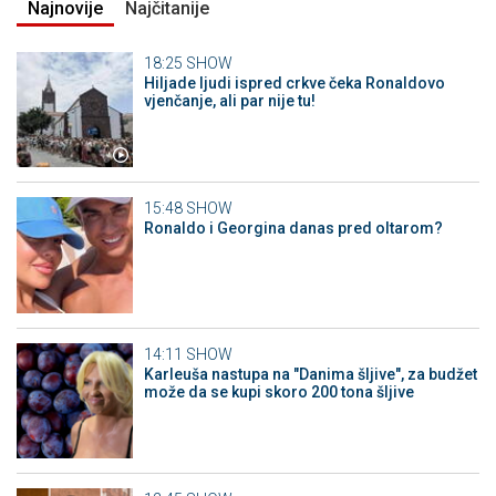
Najnovije
Najčitanije
18:25
SHOW
Hiljade ljudi ispred crkve čeka Ronaldovo
vjenčanje, ali par nije tu!
15:48
SHOW
Ronaldo i Georgina danas pred oltarom?
14:11
SHOW
Karleuša nastupa na "Danima šljive", za budžet
može da se kupi skoro 200 tona šljive