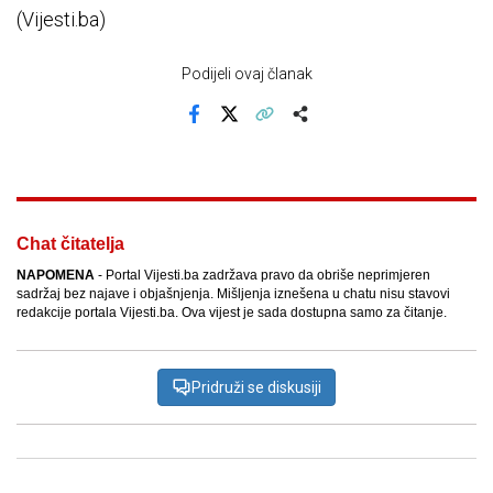
(Vijesti.ba)
Podijeli ovaj članak
Facebook
X
Kopiraj link
Više
Chat čitatelja
NAPOMENA
- Portal Vijesti.ba zadržava pravo da obriše neprimjeren
sadržaj bez najave i objašnjenja. Mišljenja iznešena u chatu nisu stavovi
redakcije portala Vijesti.ba. Ova vijest je sada dostupna samo za čitanje.
Pridruži se diskusiji