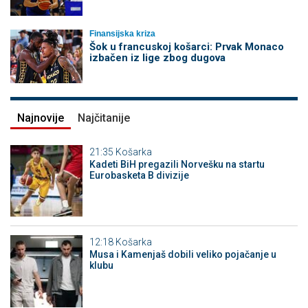
Finansijska kriza
Šok u francuskoj košarci: Prvak Monaco
izbačen iz lige zbog dugova
Najnovije
Najčitanije
21:35
Košarka
Kadeti BiH pregazili Norvešku na startu
Eurobasketa B divizije
12:18
Košarka
Musa i Kamenjaš dobili veliko pojačanje u
klubu