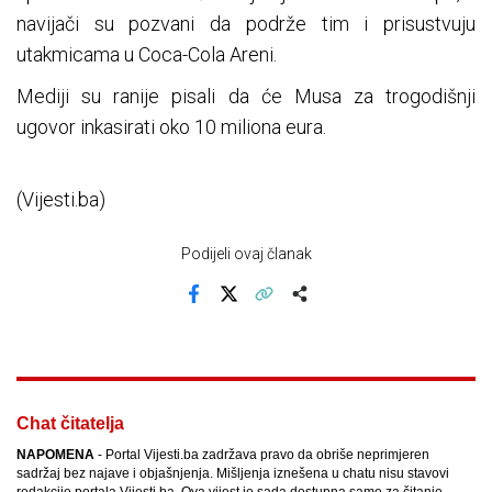
navijači su pozvani da podrže tim i prisustvuju
utakmicama u Coca-Cola Areni.
Mediji su ranije pisali da će Musa za trogodišnji
ugovor inkasirati oko 10 miliona eura.
(Vijesti.ba)
Podijeli ovaj članak
Facebook
X
Kopiraj link
Više
Chat čitatelja
NAPOMENA
- Portal Vijesti.ba zadržava pravo da obriše neprimjeren
sadržaj bez najave i objašnjenja. Mišljenja iznešena u chatu nisu stavovi