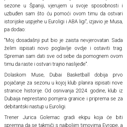
sezone u Španiji, vjerujem u svoje sposobnosti i
uzbuđen sam što ću pomoći ovom timu da ostvari
istorijske uspjehe u Euroligi i ABA ligi", izjavio je Musa,
pa dodao:
"Moj dosadašnji put bio je zaista nevjerovatan. Sada
želim ispisati novo poglavlje ovdje i ostaviti trag.
Spreman sam dati sve od sebe da pomognem ovom
timu da raste i ostvari trajno naslijeđe".
Dolaskom Muse, Dubai Basketball dobija prvo
pojačanje za sezonu u kojoj klub planira ispisati nove
stranice historije. Od osnivanja 2024. godine, klub iz
Dubaija neprestano pomjera granice i priprema se za
debitantski nastup u Euroligi.
Trener Jurica Golemac gradi ekipu koja će biti
spremna da se takmiči s najboljim timovima Evrope, a