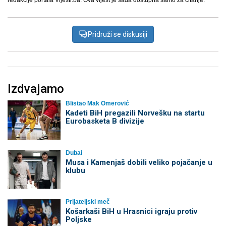
redakcije portala Vijesti.ba. Ova vijest je sada dostupna samo za čitanje.
Pridruži se diskusiji
Izdvajamo
Blistao Mak Omerović
Kadeti BiH pregazili Norvešku na startu
Eurobasketa B divizije
Dubai
Musa i Kamenjaš dobili veliko pojačanje u
klubu
Prijateljski meč
Košarkaši BiH u Hrasnici igraju protiv
Poljske