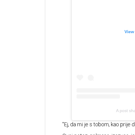
View
A post sha
"Ej, da mi je s tobom, kao prije 