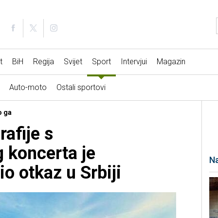
t
BiH
Regija
Svijet
Sport
Intervjui
Magazin
Auto-moto
Ostali sportovi
o ga
afije s
koncerta je
Na
o otkaz u Srbiji