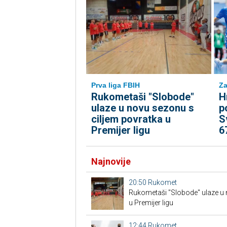
Prva liga FBIH
Za
Rukometaši "Slobode"
H
ulaze u novu sezonu s
p
ciljem povratka u
S
Premijer ligu
6
Najnovije
20:50
Rukomet
Rukometaši "Slobode" ulaze u 
u Premijer ligu
12:44
Rukomet