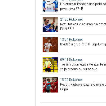
Hrvatske rukometašice pobijedi
prvenstvu 67-4!
21:35
Rukomet
Rezultat koji je šokirao rukomet
Fidži 55:2
13:54
Rukomet
Izviđač u grupi C EHF Lige Evro
09:41
Rukomet
Trener rukometaša Veleža: Premi
želja preduslov su za sve
15:22
Rukomet
Pet bh. klubova saznalo rival
Cupa