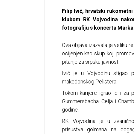
Filip Ivić, hrvatski rukomet
klubom RK Vojvodina nako
fotografiju s koncerta Mark
Ova objava izazvala je veliku r
ocijenjen kao skup koji promov
pitanje za srpsku javnost.
Ivić je u Vojvodinu stigao p
makedonskog Pelistera.
Tokom karijere igrao je i za 
Gummersbacha, Celja i Chamber
godine.
RK Vojvodina je u zvanično
prisustva golmana na doga