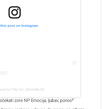
 this post on Instagram
red by Filip Ivic (@ivicfilip16)
dočekati zore NP. Emocija, ljubav, ponos!"