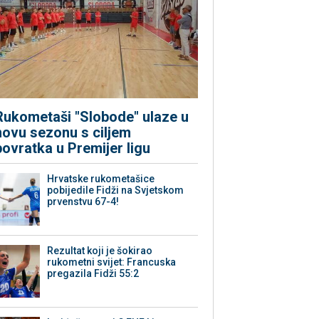
Rukometaši "Slobode" ulaze u
novu sezonu s ciljem
povratka u Premijer ligu
Hrvatske rukometašice
pobijedile Fidži na Svjetskom
prvenstvu 67-4!
Rezultat koji je šokirao
rukometni svijet: Francuska
pregazila Fidži 55:2