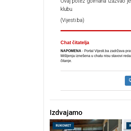
Ovaj potez golmana izazvao je
klubu.
(Vijesti.ba)
Chat čitatelja
NAPOMENA
- Portal Vijesti.ba zadržava pr
Mišljenja iznešena u chatu nisu stavovi reda
čitanje.
Izdvajamo
RUKOMET