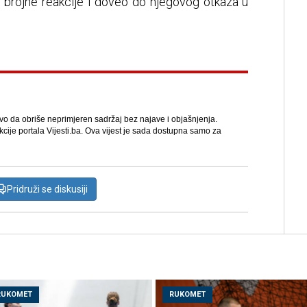
 brojne reakcije i doveo do njegovog otkaza u
avo da obriše neprimjeren sadržaj bez najave i objašnjenja.
kcije portala Vijesti.ba. Ova vijest je sada dostupna samo za
Pridruži se diskusiji
RUKOMET
RUKOMET