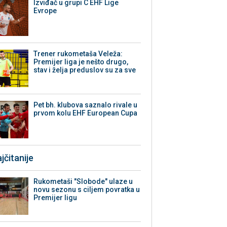
Izviđač u grupi C EHF Lige
Evrope
Trener rukometaša Veleža:
Premijer liga je nešto drugo,
stav i želja preduslov su za sve
Pet bh. klubova saznalo rivale u
prvom kolu EHF European Cupa
jčitanije
Rukometaši "Slobode" ulaze u
novu sezonu s ciljem povratka u
Premijer ligu