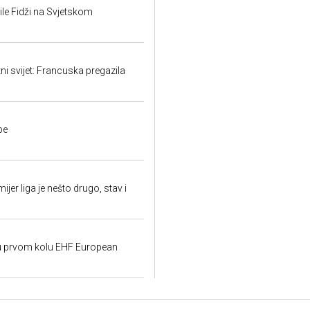
le Fidži na Svjetskom
ni svijet: Francuska pregazila
pe
jer liga je nešto drugo, stav i
e u prvom kolu EHF European