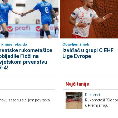
 knjige rekorda
Obavljen žrijeb
rvatske rukometašice
Izviđač u grupi C EHF
obijedile Fidži na
Lige Evrope
vjetskom prvenstvu
7-4!
Najčitanije
Rukomet
novu sezonu s ciljem povratka
Rukometaši "Slobod
u Premijer ligu