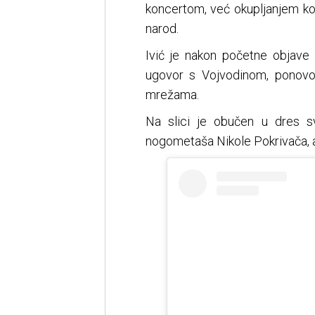
koncertom, već okupljanjem koje
narod.
Ivić je nakon početne objave u
ugovor s Vojvodinom, ponovo 
mrežama.
Na slici je obučen u dres sv
nogometaša Nikole Pokrivača, a 