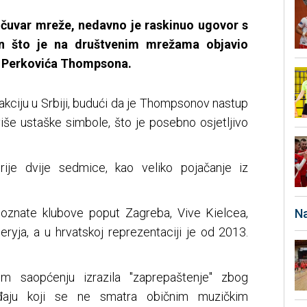
ni čuvar mreže, nedavno je raskinuo ugovor s
n što je na društvenim mrežama objavio
a Perkovića Thompsona.
eakciju u Srbiji, budući da je Thompsonov nastup
iše ustaške simbole, što je posebno osjetljivo
rije dvije sedmice, kao veliko pojačanje iz
poznate klubove poput Zagreba, Vive Kielcea,
Na
yja, a u hrvatskoj reprezentaciji je od 2013.
m saopćenju izrazila "zaprepaštenje" zbog
đaju koji se ne smatra običnim muzičkim