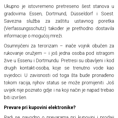
Ukupno je istovremeno pretreseno šest stanova u
gradovima Essen, Dortmund, Düsseldorf i Soest.
Savezna služba za zaštitu ustavnog poretka
(Verfassungsschutz) također je prethodno dostavila
informacije o mogućoj mreži.
Osumnjičeni za terorizam – inače vojnik obučen za
rukovanje oružjem – i još jedna osoba pod istragom
žive u Essenu i Dortmundu. Pretresi su obavljeni i kod
drugih kontakt-osoba, koje se trenutno vode kao
svjedoci. U zavisnosti od toga šta bude pronađeno
tokom racija, njihov status se može promijeniti. Još
uvijek nije poznato gdje i na koji način je napad trebao
biti izvršen.
Prevare pri kupovini elektronike?
Radi se navodno o prevarama pri kupovini i prodaji