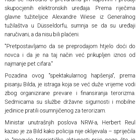
skupocjenih elektronskih uređaja. Prema riječima
glavne tužiteljice Alexandre Wiese iz Generalnog
tužilaštva u Düsseldorfu, sumnja se da su uređaji
naručivani, a da nisu bili plaćeni.
"Pretpostavljamo da se preprodajom htjelo doći do
novca i da je na taj način već prikupljen iznos od
najmanje pet cifara."
Pozadina ovog "spektakularnog hapšenja", prema
pisanju Bilda, je istraga koja se već duže vrijeme vodi
zbog organizirane prevare i finansiranja terorizma.
Sedmicama su službe državne sigurnosti i mobilne
jedinice pratili osumnjičenog za terorizam.
Ministar unutrašnjih poslova NRW-a, Herbert Reul
kazao je za Bild kako policija nije oklijevala – spriječila
je "moguće terorističke aktivnosti prije nego što je