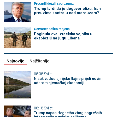
Procurili detalji sporazuma
Trump tvrdi da je dogovor blizu: Iran
preuzima kontrolu nad moreuzom?
Četvorica teško ranjena
Poginula dva izraelska vojnika u
eksploziji na jugu Libana
Najnovije
Najčitanije
08:38
Svijet
Nizak vodostaj rijeke Rajne prijeti novim
udarom njemačkoj ekonomiji
08:18
Svijet
Trump napao Hegsetha zbog pogrešnih