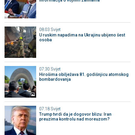
informacija o vojnim zalihama
08:03
Svijet
U ruskim napadima na Ukrajinu ubijeno šest
osoba
07:30
Svijet
Hirošima obilježava 81. godišnjicu atomskog
bombardovanja
07:18
Svijet
Trump tvrdi da je dogovor blizu: Iran
preuzima kontrolu nad moreuzom?