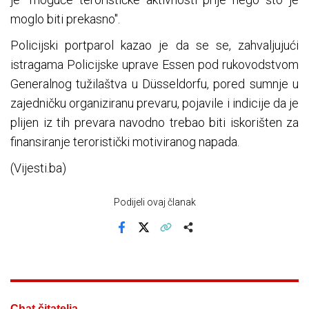
moglo biti prekasno".
Policijski portparol kazao je da se se, zahvaljujući
istragama Policijske uprave Essen pod rukovodstvom
Generalnog tužilaštva u Düsseldorfu, pored sumnje u
zajedničku organiziranu prevaru, pojavile i indicije da je
plijen iz tih prevara navodno trebao biti iskorišten za
finansiranje teroristički motiviranog napada.
(Vijesti.ba)
Podijeli ovaj članak
Facebook
X
Kopiraj link
Više
Chat čitatelja