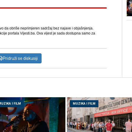
avo da obriše neprimjeren sadržaj bez najave i objašnjenja.
kcije portala Vijesti.ba. Ova vijest je sada dostupna samo za
Pridruži se diskusiji
UZIKA I FILM
MUZIKA I FILM