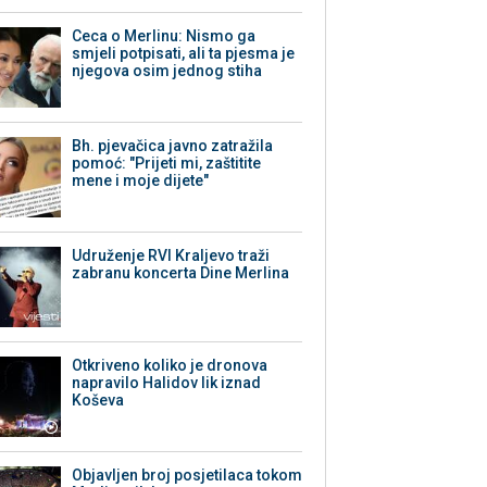
Ceca o Merlinu: Nismo ga
smjeli potpisati, ali ta pjesma je
njegova osim jednog stiha
Bh. pjevačica javno zatražila
pomoć: "Prijeti mi, zaštitite
mene i moje dijete"
Udruženje RVI Kraljevo traži
zabranu koncerta Dine Merlina
Otkriveno koliko je dronova
napravilo Halidov lik iznad
Koševa
Objavljen broj posjetilaca tokom