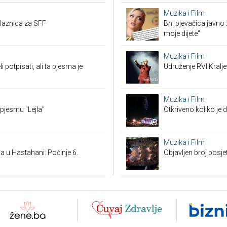
Muzika i Film
ulaznica za SFF
Bh. pjevačica javno z
moje dijete"
Muzika i Film
potpisati, ali ta pjesma je
Udruženje RVI Kralj
Muzika i Film
 pjesmu "Lejla"
Otkriveno koliko je 
Muzika i Film
 u Hastahani: Počinje 6.
Objavljen broj posj