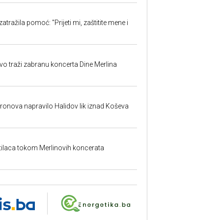
atražila pomoć: "Prijeti mi, zaštitite mene i
evo traži zabranu koncerta Dine Merlina
dronova napravilo Halidov lik iznad Koševa
etilaca tokom Merlinovih koncerata