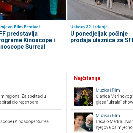
rajevo Film Festival
Uskoro 32. izdanje
FF predstavlja
U ponedjeljak počinje
rograme Kinoscope i
prodaja ulaznica za SF
inoscope Surreal
Najčitanije
Muzika i Film
m regiona: Za spektakl u
Članica Merlinovog 
 birati dio repertoara
glasa "ukrala" sho
Muzika i Film
scope i Kinoscope Surreal
Ceca o Merlinu: Nism
njegova osim jedno