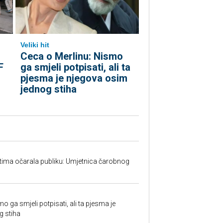
Veliki hit
Ceca o Merlinu: Nismo
F
ga smjeli potpisati, ali ta
pjesma je njegova osim
jednog stiha
tima očarala publiku: Umjetnica čarobnog
w
o ga smjeli potpisati, ali ta pjesma je
g stiha