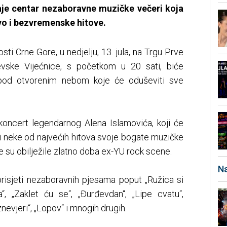
je centar nezaboravne muzičke večeri koja
tvo i bezvremenske hitove.
ti Crne Gore, u nedjelju, 13. jula, na Trgu Prve
jevske Vijećnice, s početkom u 20 sati, biće
pod otvorenim nebom koje će oduševiti sve
 koncert legendarnog Alena Islamovića, koji će
ti neke od najvećih hitova svoje bogate muzičke
oje su obilježile zlatno doba ex-YU rock scene.
Na
 prisjeti nezaboravnih pjesama poput „Ružica si
a“, „Zaklet ću se“, „Đurđevdan“, „Lipe cvatu“,
znevjeri“, „Lopov“ i mnogih drugih.