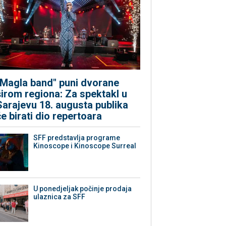
"Magla band" puni dvorane
širom regiona: Za spektakl u
Sarajevu 18. augusta publika
će birati dio repertoara
SFF predstavlja programe
Kinoscope i Kinoscope Surreal
U ponedjeljak počinje prodaja
ulaznica za SFF