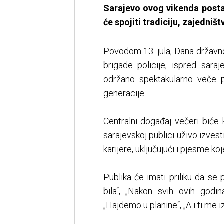
Sarajevo ovog vikenda posta
će spojiti tradiciju, zajedniš
Povodom 13. jula, Dana državnos
brigade policije, ispred sara
održano spektakularno veče 
generacije.
Centralni događaj večeri biće
sarajevskoj publici uživo izves
karijere, uključujući i pjesme k
Publika će imati priliku da se
bila“, „Nakon svih ovih godin
„Hajdemo u planine“, „A i ti me i