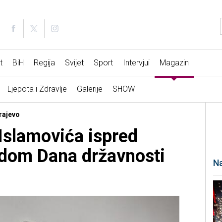
t
BiH
Regija
Svijet
Sport
Intervjui
Magazin
Ljepota i Zdravlje
Galerije
SHOW
arajevo
Islamovića ispred
odom Dana državnosti
Na