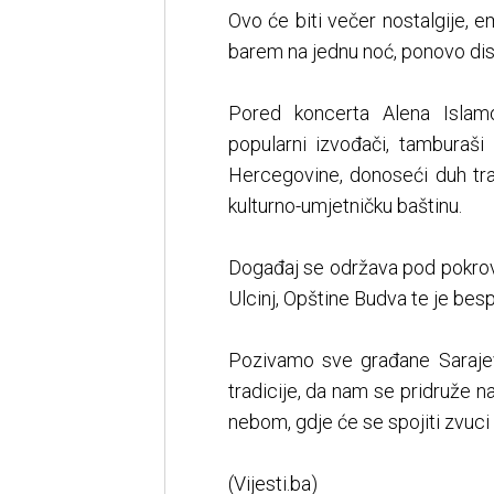
Ovo će biti večer nostalgije, e
barem na jednu noć, ponovo disat
Pored koncerta Alena Islamo
popularni izvođači, tamburaši
Hercegovine, donoseći duh trad
kulturno-umjetničku baštinu.
Događaj se održava pod pokrov
Ulcinj, Opštine Budva te je bes
Pozivamo sve građane Sarajeva
tradicije, da nam se pridruže
nebom, gdje će se spojiti zvuci 
(Vijesti.ba)