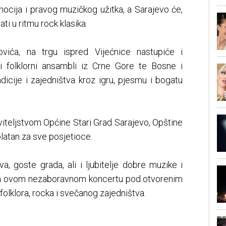
mocija i pravog muzičkog užitka, a Sarajevo će,
i u ritmu rock klasika.
vića, na trgu ispred Vijećnice nastupiće i
 i folklorni ansambli iz Crne Gore te Bosne i
icije i zajedništva kroz igru, pjesmu i bogatu
iteljstvom Općine Stari Grad Sarajevo, Opštine
platan za sve posjetioce.
, goste grada, ali i ljubitelje dobre muzike i
 na ovom nezaboravnom koncertu pod otvorenim
folklora, rocka i svečanog zajedništva.