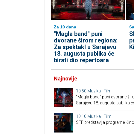
Za 10 dana
Sa
"Magla band" puni
S
dvorane širom regiona:
p
Za spektakl u Sarajevu
K
18. augusta publika će
birati dio repertoara
Najnovije
10:50
Muzika i Film
"Magla band" puni dvorane širo
Sarajevu 18. augusta publika će
19:10
Muzika i Film
SFF predstavlja programe Kino