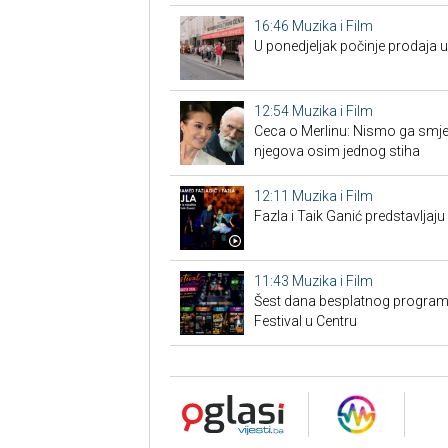
16:46
Muzika i Film
U ponedjeljak počinje prodaja 
12:54
Muzika i Film
Ceca o Merlinu: Nismo ga smjeli 
njegova osim jednog stiha
12:11
Muzika i Film
Fazla i Taik Ganić predstavljaju
11:43
Muzika i Film
Šest dana besplatnog programa
Festival u Centru