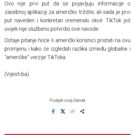
Ovo nije prvi put da se pojavljuju informacije o
zasebnoj aplikaciji za američko tržište, ali sada je prvi
put naveden i konkretan vremenski okvir. TikTok još
uvijek nije službeno potvrdio ove navode.
Ostaje pitanje hoće li američki korisnici pristati na ovu
promjenu
i kako
će izgledati razlika između globalne i
“američke” verzije
TikToka
.
(Vijesti.ba)
Podijeli ovaj članak
Facebook
X
Kopiraj link
Više