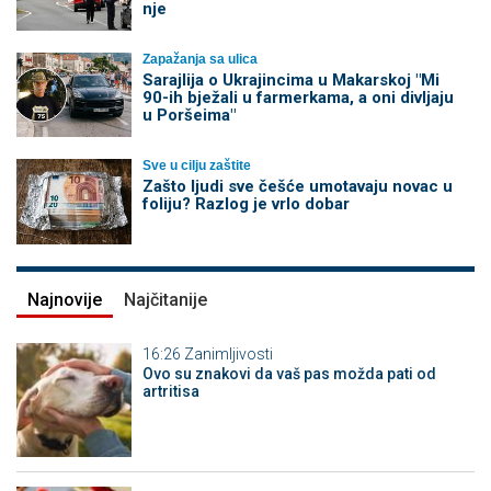
nje
Zapažanja sa ulica
Sarajlija o Ukrajincima u Makarskoj "Mi
90-ih bježali u farmerkama, a oni divljaju
u Poršeima"
Sve u cilju zaštite
Zašto ljudi sve češće umotavaju novac u
foliju? Razlog je vrlo dobar
Najnovije
Najčitanije
16:26
Zanimljivosti
Ovo su znakovi da vaš pas možda pati od
artritisa