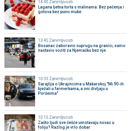
14:40
Zanimljivosti
Lagana ljetna torta s malinama: Bez pečenja i
gotova bez puno muke
13:45
Zanimljivosti
Bosanac zaboravio suprugu na granici, samo
nastavio voziti za Njemačku bez nje
10:33
Zanimljivosti
Sarajlija o Ukrajincima u Makarskoj "Mi 90-ih
bježali u farmerkama, a oni divljaju u
Poršeima"
10:15
Zanimljivosti
Zašto ljudi sve češće umotavaju novac u
foliju? Razlog je vrlo dobar