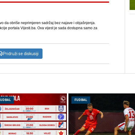
avo da obriše neprimjeren sadržaj bez najave i objašnjenja.
kcije portala Vijesti.ba. Ova vijest je sada dostupna samo za
Pridruži se diskusiji
FUDBAL
FUDBAL