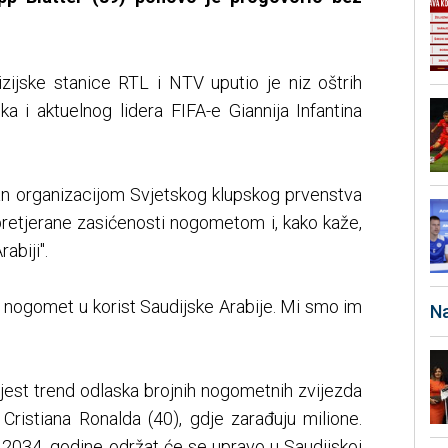
izijske stanice RTL i NTV uputio je niz oštrih
ka i aktuelnog lidera FIFA-e Giannija Infantina
an organizacijom Svjetskog klupskog prvenstva
 pretjerane zasićenosti nogometom i, kako kaže,
abiji".
mo nogomet u korist Saudijske Arabije. Mi smo im
Na
 jest trend odlaska brojnih nogometnih zvijezda
i Cristiana Ronalda (40), gdje zarađuju milione.
 2034. godine održat će se upravo u Saudijskoj