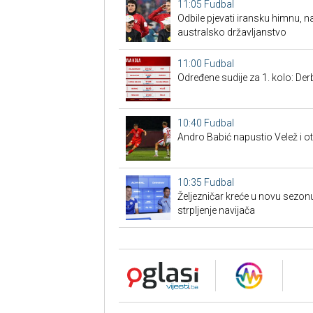
11:05
Fudbal
Odbile pjevati iransku himnu, n
australsko državljanstvo
11:00
Fudbal
Određene sudije za 1. kolo: Der
10:40
Fudbal
Andro Babić napustio Velež i o
10:35
Fudbal
Željezničar kreće u novu sezonu: 
strpljenje navijača