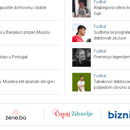
Fudbal
apustile domovinu i dobile
Alajbegović otkrio k
čuje
Fudbal
bi u Banjaluci pripao Musiću
Sudbina se poigrala
debitovati za Juve
Fudbal
tišao u Portugal
Preminuo legendarn
Fudbal
Muslera želi španski stil igre i
Tabaković debitovao
pobjedom otvorio 