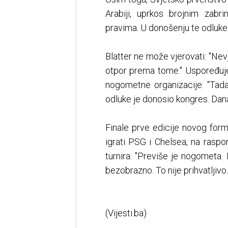
Arabiji, uprkos brojnim zabr
pravima. U donošenju te odluke 
Blatter ne može vjerovati: "Nev
otpor prema tome." Uspoređuj
nogometne organizacije: "Tada
odluke je donosio kongres. Dana
Finale prve edicije novog for
igrati PSG i Chelsea, na raspor
turnira: "Previše je nogometa. 
bezobrazno. To nije prihvatljivo.
(Vijesti.ba)