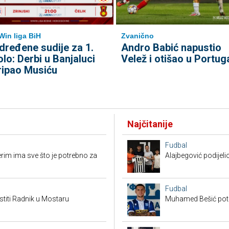
in liga BiH
Zvanično
dređene sudije za 1.
Andro Babić napustio
olo: Derbi u Banjaluci
Velež i otišao u Portug
ripao Musiću
Najčitanije
Fudbal
erim ima sve što je potrebno za
Alajbegović podijeli
Fudbal
titi Radnik u Mostaru
Muhamed Bešić potp