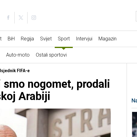
t
BiH
Regija
Svijet
Sport
Intervjui
Magazin
Auto-moto
Ostali sportovi
dsjednik FIFA-e
li smo nogomet, prodali
koj Arabiji
Na