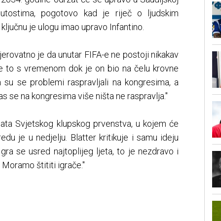
inutostima, pogotovo kad je riječ o ljudskim
ključnu je ulogu imao upravo Infantino.
jerovatno je da unutar FIFA-e ne postoji nikakav
e to s vremenom dok je on bio na čelu krovne
 su se problemi raspravljali na kongresima, a
s se na kongresima više ništa ne raspravlja."
mata Svjetskog klupskog prvenstva, u kojem će
edu je u nedjelju. Blatter kritikuje i samu ideju
Igra se usred najtoplijeg ljeta, to je nezdravo i
 Moramo štititi igrače."