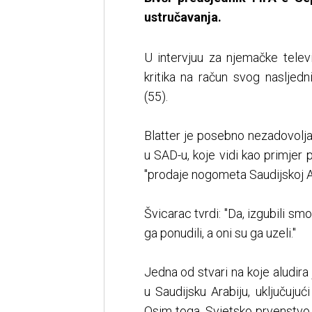
ustručavanja.
U intervjuu za njemačke telev
kritika na račun svog nasljedni
(55).
Blatter je posebno nezadovolj
u SAD-u, koje vidi kao primjer
"prodaje nogometa Saudijskoj Ar
Švicarac tvrdi: "Da, izgubili s
ga ponudili, a oni su ga uzeli."
Jedna od stvari na koje aludira
u Saudijsku Arabiju, uključujuć
Osim toga, Svjetsko prvenstvo