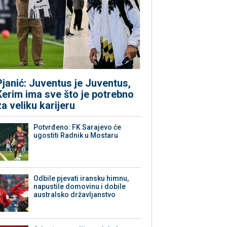
Pjanić: Juventus je Juventus,
Kerim ima sve što je potrebno
za veliku karijeru
Potvrđeno: FK Sarajevo će
ugostiti Radnik u Mostaru
Odbile pjevati iransku himnu,
napustile domovinu i dobile
australsko državljanstvo