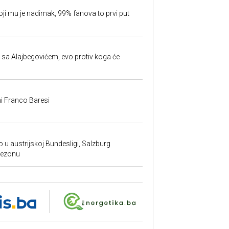
oji mu je nadimak, 99% fanova to prvi put
 sa Alajbegovićem, evo protiv koga će
i Franco Baresi
 u austrijskoj Bundesligi, Salzburg
sezonu