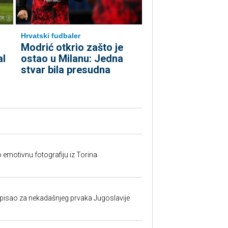
Hrvatski fudbaler
Modrić otkrio zašto je
al
ostao u Milanu: Jedna
stvar bila presudna
o emotivnu fotografiju iz Torina
isao za nekadašnjeg prvaka Jugoslavije