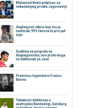
Muhamed Bešić potpisao za
nekadašnjeg prvaka Jugoslavije
Alajbegović otkrio koji mu je
nadimak, 99% fanova to prvi put
čuje
Sudbina se poigrala sa
Alajbegovićem, evo protiv koga
će debitovati za Juve
Preminuo legendarni Franco
Baresi
Tabaković debitovao u
austrijskoj Bundesligi, Salzburg
pobjedom otvorio sezonu