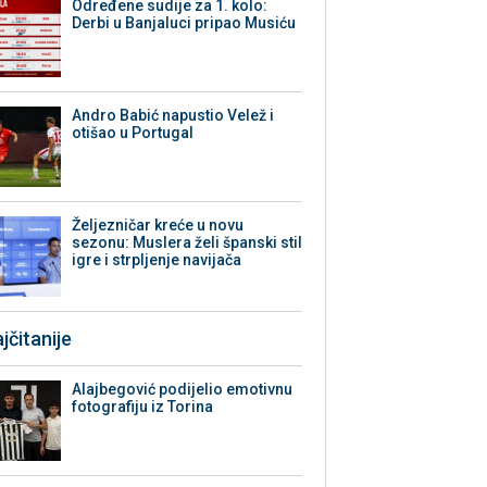
Određene sudije za 1. kolo:
Derbi u Banjaluci pripao Musiću
Andro Babić napustio Velež i
otišao u Portugal
Željezničar kreće u novu
sezonu: Muslera želi španski stil
igre i strpljenje navijača
jčitanije
Alajbegović podijelio emotivnu
fotografiju iz Torina