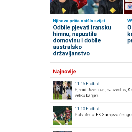
Njihova priča obišla svijet
WW
Odbile pjevati iransku
O
himnu, napustile
k
domovinu i dobile
p
australsko
državljanstvo
Najnovije
11:45
Fudbal
Pjanić: Juventus je Juventus, K
veliku karijeru
11:10
Fudbal
Potvrđeno: FK Sarajevo će ugos