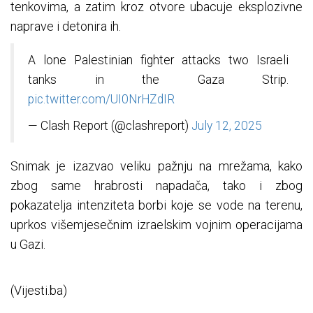
tenkovima, a zatim kroz otvore ubacuje eksplozivne
naprave i detonira ih.
A lone Palestinian fighter attacks two Israeli
tanks in the Gaza Strip.
pic.twitter.com/UI0NrHZdIR
— Clash Report (@clashreport)
July 12, 2025
Snimak je izazvao veliku pažnju na mrežama, kako
zbog same hrabrosti napadača, tako i zbog
pokazatelja intenziteta borbi koje se vode na terenu,
uprkos višemjesečnim izraelskim vojnim operacijama
u Gazi.
(Vijesti.ba)