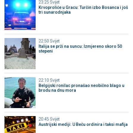
23:25
Svijet
Krvoproliće u Gracu: Turčin izbo Bosanca i još
tri sunarodnjaka
22:50
Svijet
Italija se prži na suncu: Izmjereno skoro 50
stepeni
22:10
Svijet
Belgijski ronilac pronašao neobično blago u
brodu na dnu mora
20:45
Svijet
Austrijski mediji: U Beču ordinira i taksi mafija