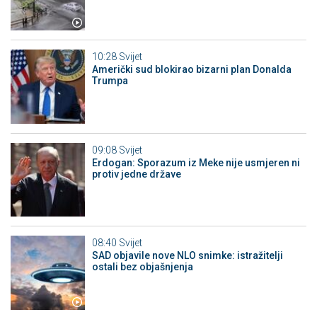
10:28
Svijet
Američki sud blokirao bizarni plan Donalda
Trumpa
09:08
Svijet
Erdogan: Sporazum iz Meke nije usmjeren ni
protiv jedne države
08:40
Svijet
SAD objavile nove NLO snimke: istražitelji
ostali bez objašnjenja