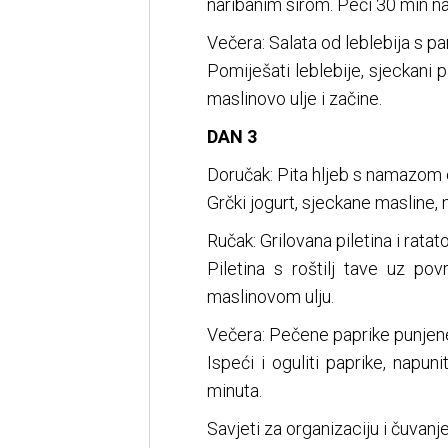
naribanim sirom. Peći 30 min n
Večera: Salata od leblebija s 
Pomiješati leblebije, sjeckani p
maslinovo ulje i začine.
DAN 3
Doručak: Pita hljeb s namazom o
Grčki jogurt, sjeckane masline, 
Ručak: Grilovana piletina i ratat
Piletina s roštilj tave uz povr
maslinovom ulju.
Večera: Pečene paprike punjene
Ispeći i oguliti paprike, napun
minuta.
Savjeti za organizaciju i čuvanj