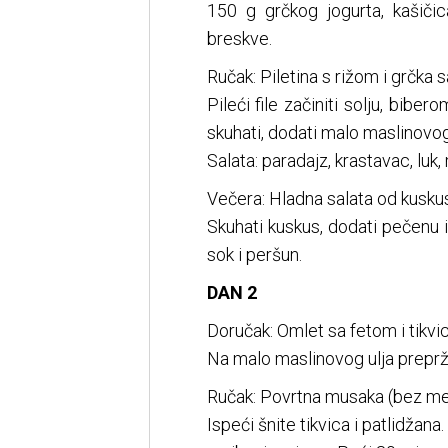
150 g grčkog jogurta, kašičic
breskve.
Ručak: Piletina s rižom i grčka s
Pileći file začiniti solju, bib
skuhati, dodati malo maslinovog 
Salata: paradajz, krastavac, luk,
Večera: Hladna salata od kusku
Skuhati kuskus, dodati pečenu il
sok i peršun.
DAN 2
Doručak: Omlet sa fetom i tikv
Na malo maslinovog ulja prepržit
Ručak: Povrtna musaka (bez m
Ispeći šnite tikvica i patlidžan