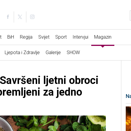
t
BiH
Regija
Svijet
Sport
Intervjui
Magazin
Ljepota i Zdravlje
Galerije
SHOW
Savršeni ljetni obroci
ipremljeni za jedno
Na