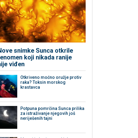
Nove snimke Sunca otkrile
fenomen koji nikada ranije
nije viđen
Otkriveno moćno oružje protiv
raka? Toksin morskog
krastavca
Potpuna pomrčina Sunca prilika
za istraživanje njegovih još
neriješenih tajni