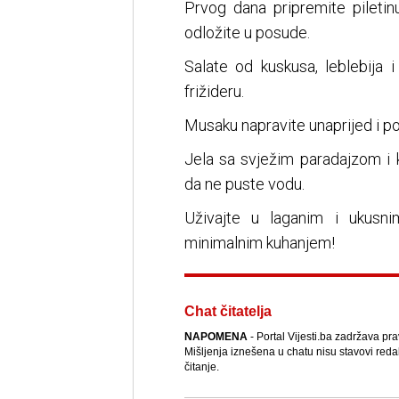
Prvog dana pripremite piletinu
odložite u posude.
Salate od kuskusa, leblebij
frižideru.
Musaku napravite unaprijed i po
Jela sa svježim paradajzom i 
da ne puste vodu.
Uživajte u laganim i ukusn
minimalnim kuhanjem!
Chat čitatelja
NAPOMENA
- Portal Vijesti.ba zadržava pr
Mišljenja iznešena u chatu nisu stavovi reda
čitanje.