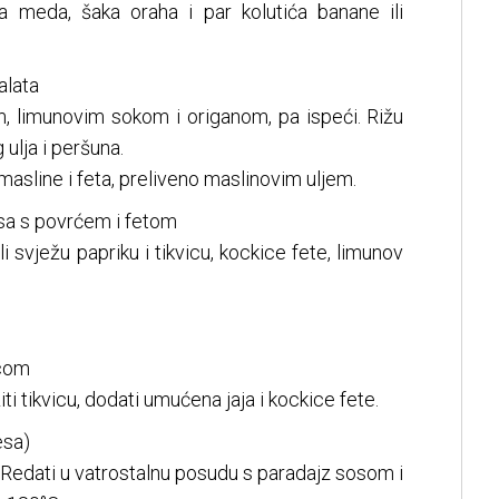
a meda, šaka oraha i par kolutića banane ili
alata
erom, limunovim sokom i origanom, pa ispeći. Rižu
ulja i peršuna.
 masline i feta, preliveno maslinovim uljem.
sa s povrćem i fetom
i svježu papriku i tikvicu, kockice fete, limunov
icom
i tikvicu, dodati umućena jaja i kockice fete.
esa)
a. Redati u vatrostalnu posudu s paradajz sosom i