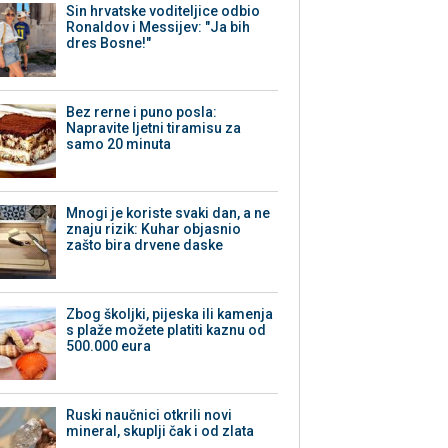
Sin hrvatske voditeljice odbio
Ronaldov i Messijev: "Ja bih
dres Bosne!"
Bez rerne i puno posla:
Napravite ljetni tiramisu za
samo 20 minuta
Mnogi je koriste svaki dan, a ne
znaju rizik: Kuhar objasnio
zašto bira drvene daske
Zbog školjki, pijeska ili kamenja
s plaže možete platiti kaznu od
500.000 eura
Ruski naučnici otkrili novi
mineral, skuplji čak i od zlata