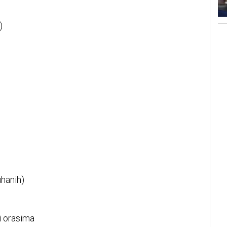
)
uhanih)
i orasima