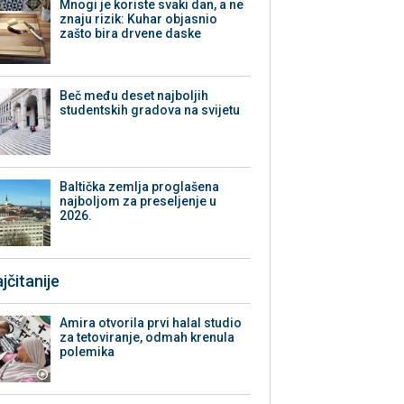
Mnogi je koriste svaki dan, a ne
znaju rizik: Kuhar objasnio
zašto bira drvene daske
Beč među deset najboljih
studentskih gradova na svijetu
Baltička zemlja proglašena
najboljom za preseljenje u
2026.
jčitanije
Amira otvorila prvi halal studio
za tetoviranje, odmah krenula
polemika