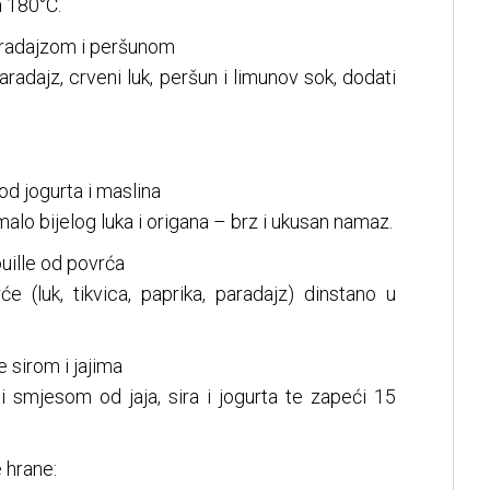
a 180°C.
paradajzom i peršunom
aradajz, crveni luk, peršun i limunov sok, dodati
d jogurta i maslina
malo bijelog luka i origana – brz i ukusan namaz.
ouille od povrća
će (luk, tikvica, paprika, paradajz) dinstano u
 sirom i jajima
iti smjesom od jaja, sira i jogurta te zapeći 15
e hrane: