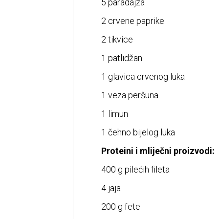
5 paradajza
2 crvene paprike
2 tikvice
1 patlidžan
1 glavica crvenog luka
1 veza peršuna
1 limun
1 čehno bijelog luka
Proteini i mliječni proizvodi:
400 g pilećih fileta
4 jaja
200 g fete