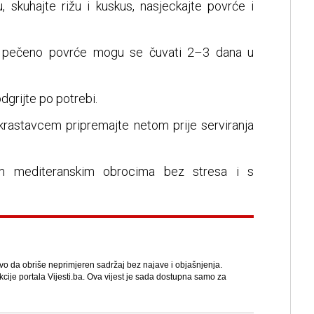
, skuhajte rižu i kuskus, nasjeckajte povrće i
a i pečeno povrće mogu se čuvati 2–3 dana u
dgrijte po potrebi.
krastavcem pripremajte netom prije serviranja
im mediteranskim obrocima bez stresa i s
avo da obriše neprimjeren sadržaj bez najave i objašnjenja.
kcije portala Vijesti.ba. Ova vijest je sada dostupna samo za