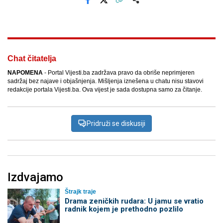
Facebook
X
Kopiraj link
Više
Chat čitatelja
NAPOMENA
- Portal Vijesti.ba zadržava pravo da obriše neprimjeren
sadržaj bez najave i objašnjenja. Mišljenja iznešena u chatu nisu stavovi
redakcije portala Vijesti.ba. Ova vijest je sada dostupna samo za čitanje.
Pridruži se diskusiji
Izdvajamo
Štrajk traje
Drama zeničkih rudara: U jamu se vratio
radnik kojem je prethodno pozlilo