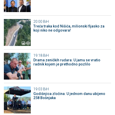
20:00
BiH
Treća traka kod Nišića, milionski fijasko za
koji niko ne odgovara!
19:18
BiH
Drama zeničkih rudara: U jamu se vratio
radnik kojem je prethodno pozlilo
19:03
BiH
Godišnjica zločina: U jednom danu ubijeno
258 Bošnjaka