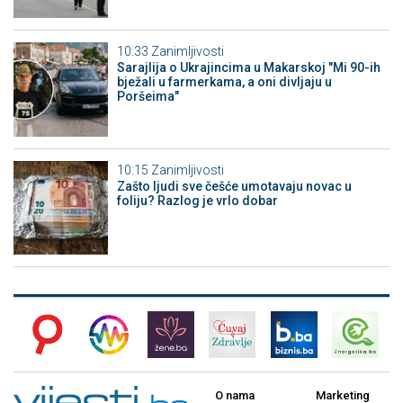
10:33
Zanimljivosti
Sarajlija o Ukrajincima u Makarskoj "Mi 90-ih
bježali u farmerkama, a oni divljaju u
Poršeima"
10:15
Zanimljivosti
Zašto ljudi sve češće umotavaju novac u
foliju? Razlog je vrlo dobar
O nama
Marketing