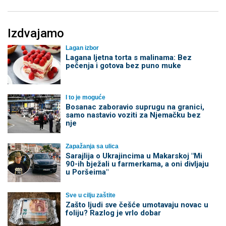
Izdvajamo
Lagan izbor
Lagana ljetna torta s malinama: Bez
pečenja i gotova bez puno muke
I to je moguće
Bosanac zaboravio suprugu na granici,
samo nastavio voziti za Njemačku bez
nje
Zapažanja sa ulica
Sarajlija o Ukrajincima u Makarskoj "Mi
90-ih bježali u farmerkama, a oni divljaju
u Poršeima"
Sve u cilju zaštite
Zašto ljudi sve češće umotavaju novac u
foliju? Razlog je vrlo dobar