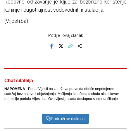
Redovno održavanje je ključ za bezbrižno korištenje
kuhinje i dugotrajnost vodovodnih instalacija.
(Vijesti.ba)
Podijeli ovaj članak
Facebook
X
Kopiraj link
Više
Chat čitatelja
NAPOMENA
- Portal Vijesti.ba zadržava pravo da obriše neprimjeren
sadržaj bez najave i objašnjenja. Mišljenja iznešena u chatu nisu stavovi
redakcije portala Vijesti.ba. Ova vijest je sada dostupna samo za čitanje.
Pridruži se diskusiji