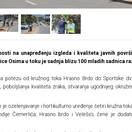
nosti na unapređenju izgleda i kvaliteta javnih pov
ice Osima u toku je sadnja blizu 100 mladih sadnica raz
 potezu od kružnog toka Hrasno Brdo do Sportske dvo
 poboljšanja kvaliteta zraka, stvaranja ugodnijeg okružen
e ozelenjavanje i hortikulturno uređenje četiri kružna to
mdije Čemerlića, Hrasno brdo i Velešići, čime je dodat