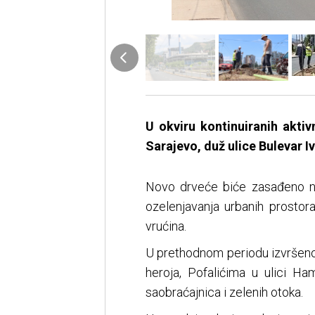
U okviru kontinuiranih aktiv
Sarajevo, duž ulice Bulevar Iv
Novo drveće biće zasađeno na
ozelenjavanja urbanih prostora,
vrućina.
U prethodnom periodu izvršeno j
heroja, Pofalićima u ulici Ha
saobraćajnica i zelenih otoka.