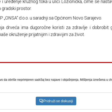
i uređenje kružnog toka u ulici Ložionička, čime se nasta
n gradski prostor.
JP „ONSA“ d.o.o. u saradnji sa Općinom Novo Sarajevo.
ja drveća ima dugoročne koristi za zdravlje i dobrobit
aše okruženje prijatnijim i zdravijim za život.
vo da obriše neprimjeren sadržaj bez najave i objašnjenja. Mišljenja iznešena u chat
Pridruži se diskusiji