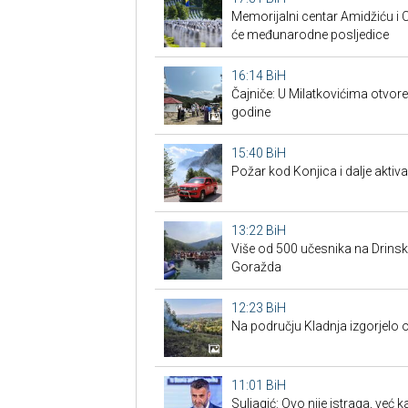
Memorijalni centar Amidžiću i Cv
će međunarodne posljedice
16:14
BiH
Čajniče: U Milatkovićima otvor
godine
15:40
BiH
Požar kod Konjica i dalje aktiva
13:22
BiH
Više od 500 učesnika na Drins
Goražda
12:23
BiH
Na području Kladnja izgorjelo
11:01
BiH
Suljagić: Ovo nije istraga, već