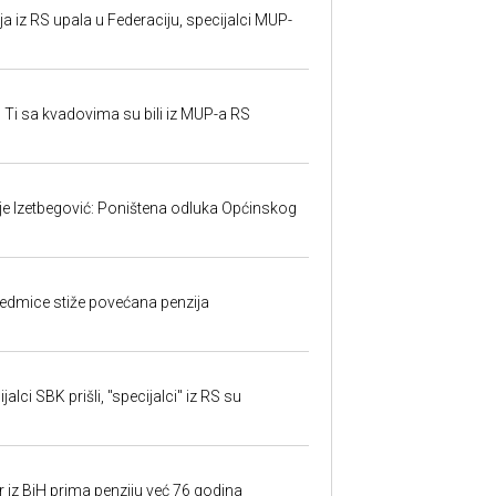
 iz RS upala u Federaciju, specijalci MUP-
 Ti sa kvadovima su bili iz MUP-a RS
ije Izetbegović: Poništena odluka Općinskog
edmice stiže povećana penzija
alci SBK prišli, "specijalci" iz RS su
r iz BiH prima penziju već 76 godina