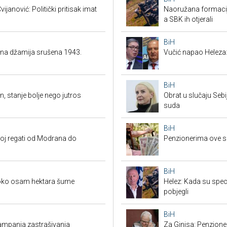
ijanović: Politički pritisak imat
Naoružana formacija
a SBK ih otjerali
BiH
ena džamija srušena 1943.
Vučić napao Heleza:
BiH
n, stanje bolje nego jutros
Obrat u slučaju Seb
suda
BiH
koj regati od Modrana do
Penzionerima ove s
BiH
 oko osam hektara šume
Helez: Kada su specij
pobjegli
BiH
 kampanja zastrašivanja
Za Ginisa: Penzione