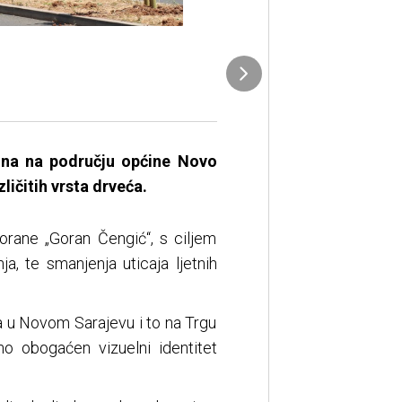
ršina na području općine Novo
ličitih vrsta drveća.
rane „Goran Čengić“, s ciljem
ja, te smanjenja uticaja ljetnih
ka u Novom Sarajevu i to na Trgu
no obogaćen vizuelni identitet