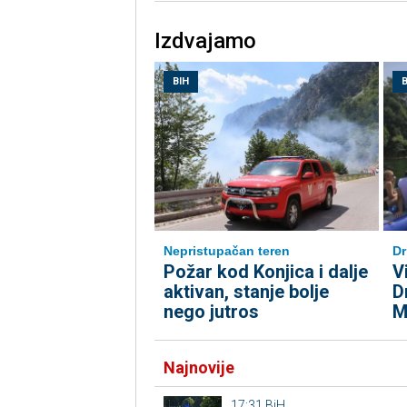
Izdvajamo
BIH
B
Nepristupačan teren
Dr
Požar kod Konjica i dalje
V
aktivan, stanje bolje
D
nego jutros
M
Najnovije
17:31
BiH