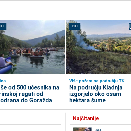
IH
BIH
ina
Više požara na području TK
iše od 500 učesnika na
Na području Kladnja
rinskoj regati od
izgorjelo oko osam
odrana do Goražda
hektara šume
Najčitanije
BiH