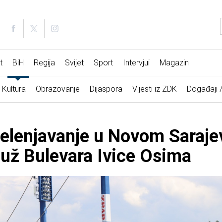
t
BiH
Regija
Svijet
Sport
Intervjui
Magazin
Kultura
Obrazovanje
Dijaspora
Vijesti iz ZDK
Događaji 
zelenjavanje u Novom Saraje
duž Bulevara Ivice Osima