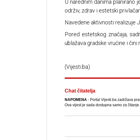
U narednim danima planirano je 
održiv, zdrav i estetski privlača
Navedene aktivnosti realizuje 
Pored estetskog značaja, sadn
ublažava gradske vrućine i čini n
(Vijesti.ba)
Chat čitatelja
NAPOMENA
- Portal Vijesti.ba zadržava pra
Ova vijest je sada dostupna samo za čitanje.