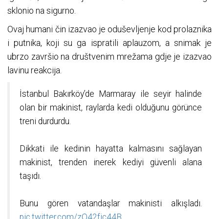
sklonio na sigurno.
Ovaj humani čin izazvao je oduševljenje kod prolaznika
i putnika, koji su ga ispratili aplauzom, a snimak je
ubrzo završio na društvenim mrežama gdje je izazvao
lavinu reakcija.
İstanbul Bakırköy’de Marmaray ile seyir halinde
olan bir makinist, raylarda kedi olduğunu görünce
treni durdurdu.
Dikkati ile kedinin hayatta kalmasını sağlayan
makinist, trenden inerek kediyi güvenli alana
taşıdı.
Bunu gören vatandaşlar makinisti alkışladı.
pic.twitter.com/zO42fic44B