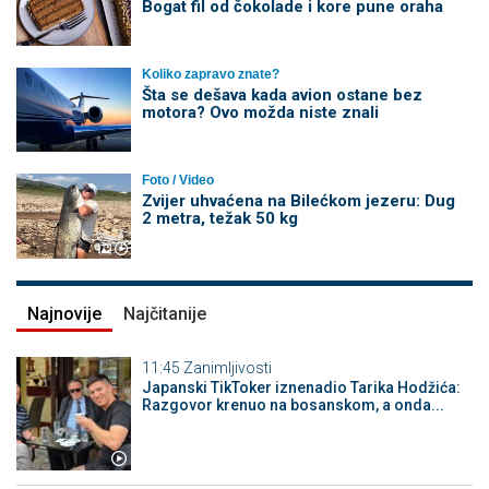
Bogat fil od čokolade i kore pune oraha
Koliko zapravo znate?
Šta se dešava kada avion ostane bez
motora? Ovo možda niste znali
Foto / Video
Zvijer uhvaćena na Bilećkom jezeru: Dug
2 metra, težak 50 kg
Najnovije
Najčitanije
11:45
Zanimljivosti
Japanski TikToker iznenadio Tarika Hodžića:
Razgovor krenuo na bosanskom, a onda...