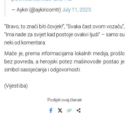
— Aykırı (@aykiricomtr)
July 11, 2025
"Bravo, to znači biti čovjek!", "Svaka čast ovom vozaču",
"Ima nade za svijet kad postoje ovakvi ljudi" – samo su
neki od komentara.
Mače je, prema informacijama lokalnih medija, prošlo
bez povreda, a herojski potez mašinovođe postao je
simbol saosjećanja i odgovornosti.
(Vijesti.ba)
Podijeli ovaj članak
Facebook
X
Kopiraj link
Više