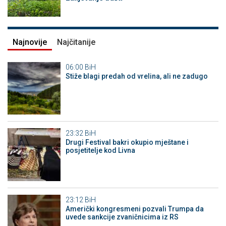
Najnovije
Najčitanije
06:00
BiH
Stiže blagi predah od vrelina, ali ne zadugo
23:32
BiH
Drugi Festival bakri okupio mještane i
posjetitelje kod Livna
23:12
BiH
Američki kongresmeni pozvali Trumpa da
uvede sankcije zvaničnicima iz RS