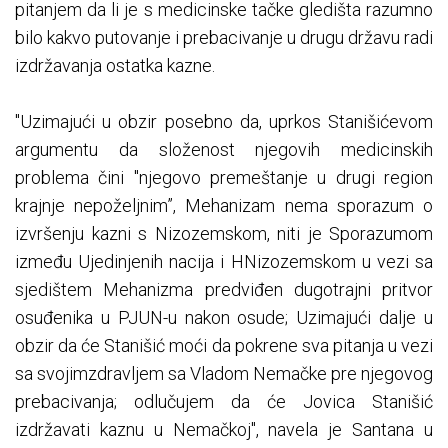
pitanjem da li je s medicinske tačke gledišta razumno
bilo kakvo putovanje i prebacivanje u drugu državu radi
izdržavanja ostatka kazne.
"Uzimajući u obzir posebno da, uprkos Stanišićevom
argumentu da složenost njegovih medicinskih
problema čini "njegovo premeštanje u drugi region
krajnje nepoželjnim”, Mehanizam nema sporazum o
izvršenju kazni s Nizozemskom, niti je Sporazumom
između Ujedinjenih nacija i HNizozemskom u vezi sa
sjedištem Mehanizma predviđen dugotrajni pritvor
osuđenika u PJUN-u nakon osude; Uzimajući dalje u
obzir da će Stanišić moći da pokrene sva pitanja u vezi
sa svojimzdravljem sa Vladom Nemačke pre njegovog
prebacivanja; odlučujem da će Jovica Stanišić
izdržavati kaznu u Nemačkoj", navela je Santana u