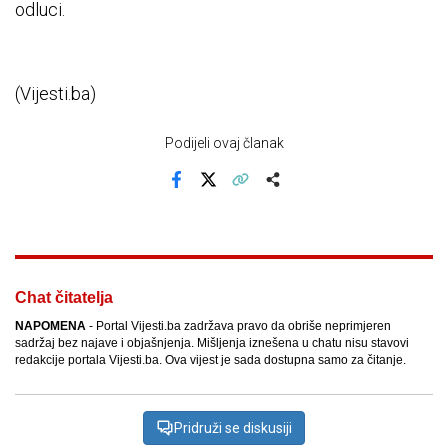
odluci.
(Vijesti.ba)
Podijeli ovaj članak
Facebook
X
Kopiraj link
Više
Chat čitatelja
NAPOMENA
- Portal Vijesti.ba zadržava pravo da obriše neprimjeren
sadržaj bez najave i objašnjenja. Mišljenja iznešena u chatu nisu stavovi
redakcije portala Vijesti.ba. Ova vijest je sada dostupna samo za čitanje.
Pridruži se diskusiji