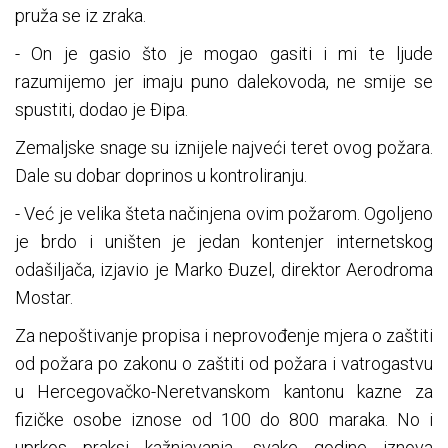
pruža se iz zraka.
- On je gasio što je mogao gasiti i mi te ljude
razumijemo jer imaju puno dalekovoda, ne smije se
spustiti, dodao je Đipa.
Zemaljske snage su iznijele najveći teret ovog požara.
Dale su dobar doprinos u kontroliranju.
- Već je velika šteta načinjena ovim požarom. Ogoljeno
je brdo i uništen je jedan kontenjer internetskog
odašiljača, izjavio je Marko Đuzel, direktor Aerodroma
Mostar.
Za nepoštivanje propisa i neprovođenje mjera o zaštiti
od požara po zakonu o zaštiti od požara i vatrogastvu
u Hercegovačko-Neretvanskom kantonu kazne za
fizičke osobe iznose od 100 do 800 maraka. No i
uprkos praksi kažnjavanja, svake godine iznova