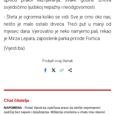
svjedočimo ljudskoj nepažnji i neodgovornosti.
- Šteta je ogromna koliko se vidi. Sve je crno oko nas,
nešto je malo ostalo drveća. Treći put u manji od
mjesec dana. Vjerovatno je neko namjerno pali, rekao
je Mirza Lepara, zaposlenik parka prirode Fortica.
(Vijesti.ba)
Podijeli ovaj članak
Facebook
X
Kopiraj link
Više
Chat čitatelja
NAPOMENA
- Portal Vijesti.ba zadržava pravo da obriše neprimjeren
sadržaj bez najave i objašnjenja. Mišljenja iznešena u chatu nisu stavovi