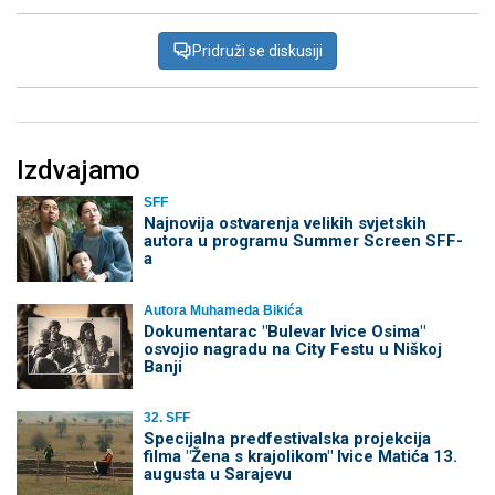
Pridruži se diskusiji
Izdvajamo
SFF
Najnovija ostvarenja velikih svjetskih
autora u programu Summer Screen SFF-
a
Autora Muhameda Bikića
Dokumentarac "Bulevar Ivice Osima"
osvojio nagradu na City Festu u Niškoj
Banji
32. SFF
Specijalna predfestivalska projekcija
filma "Žena s krajolikom" Ivice Matića 13.
augusta u Sarajevu