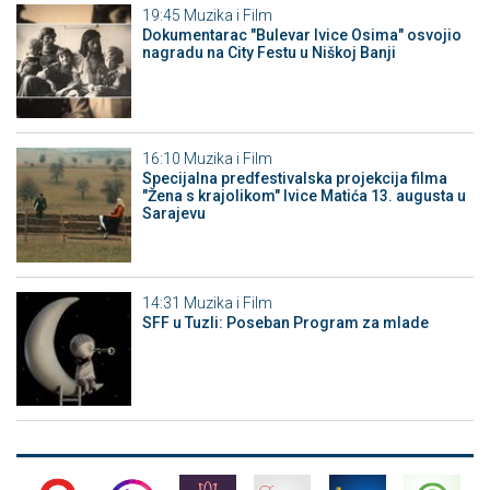
19:45
Muzika i Film
Dokumentarac "Bulevar Ivice Osima" osvojio
nagradu na City Festu u Niškoj Banji
16:10
Muzika i Film
Specijalna predfestivalska projekcija filma
"Žena s krajolikom" Ivice Matića 13. augusta u
Sarajevu
14:31
Muzika i Film
SFF u Tuzli: Poseban Program za mlade