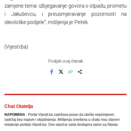
zamjene tema: izbjegavanje govora o otpadu, prometu
i Jakuševcu, i preusmjeravanje pozornosti na
ideološke podjele", mišljenja je Petek.
(Vijesti.ba)
Podijeli ovaj članak
Facebook
X
Kopiraj link
Više
Chat čitatelja
NAPOMENA
- Portal Vijesti.ba zadržava pravo da obriše neprimjeren
sadržaj bez najave i objašnjenja. Mišljenja iznešena u chatu nisu stavovi
redakcije portala Vijesti.ba. Ova vijest je sada dostupna samo za čitanje.