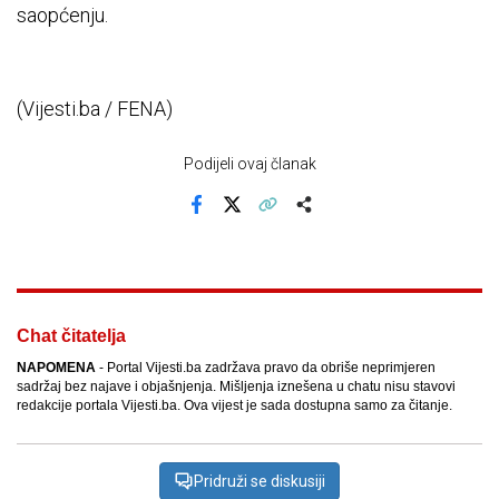
saopćenju.
(Vijesti.ba / FENA)
Podijeli ovaj članak
Facebook
X
Kopiraj link
Više
Chat čitatelja
NAPOMENA
- Portal Vijesti.ba zadržava pravo da obriše neprimjeren
sadržaj bez najave i objašnjenja. Mišljenja iznešena u chatu nisu stavovi
redakcije portala Vijesti.ba. Ova vijest je sada dostupna samo za čitanje.
Pridruži se diskusiji