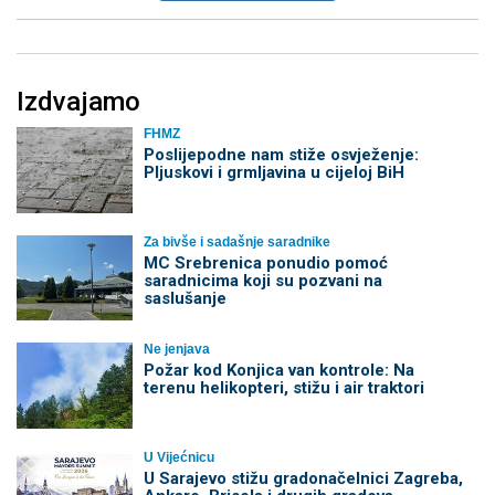
Izdvajamo
FHMZ
Poslijepodne nam stiže osvježenje:
Pljuskovi i grmljavina u cijeloj BiH
Za bivše i sadašnje saradnike
MC Srebrenica ponudio pomoć
saradnicima koji su pozvani na
saslušanje
Ne jenjava
Požar kod Konjica van kontrole: Na
terenu helikopteri, stižu i air traktori
U Vijećnicu
U Sarajevo stižu gradonačelnici Zagreba,