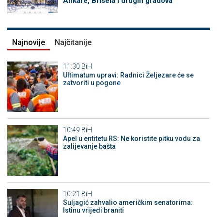
Ankare, Brisela i drugih gradova
Najnovije
Najčitanije
11:30
BiH
Ultimatum upravi: Radnici Željezare će se
zatvoriti u pogone
10:49
BiH
Apel u entitetu RS: Ne koristite pitku vodu za
zalijevanje bašta
10:21
BiH
Suljagić zahvalio američkim senatorima:
Istinu vrijedi braniti