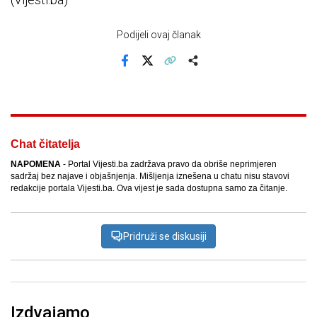
Podijeli ovaj članak
Facebook
X
Kopiraj link
Više
Chat čitatelja
NAPOMENA
- Portal Vijesti.ba zadržava pravo da obriše neprimjeren
sadržaj bez najave i objašnjenja. Mišljenja iznešena u chatu nisu stavovi
redakcije portala Vijesti.ba. Ova vijest je sada dostupna samo za čitanje.
Pridruži se diskusiji
Izdvajamo