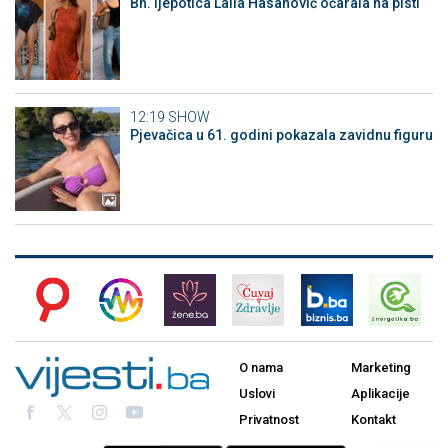
Bh. ljepotica Laila Hasanović očarala na pisti
12:19
SHOW
Pjevačica u 61. godini pokazala zavidnu figuru
O nama
Marketing
Uslovi
Aplikacije
Privatnost
Kontakt