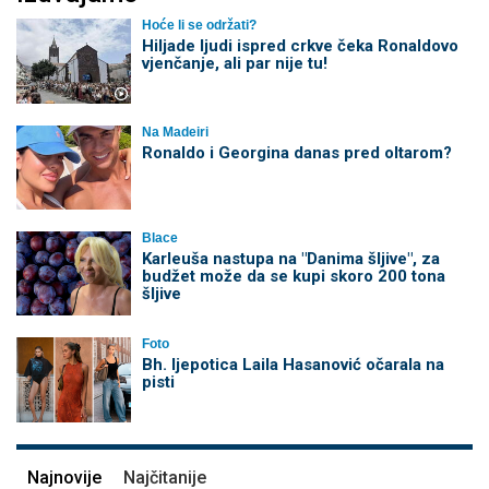
Hoće li se održati?
Hiljade ljudi ispred crkve čeka Ronaldovo
vjenčanje, ali par nije tu!
Na Madeiri
Ronaldo i Georgina danas pred oltarom?
Blace
Karleuša nastupa na "Danima šljive", za
budžet može da se kupi skoro 200 tona
šljive
Foto
Bh. ljepotica Laila Hasanović očarala na
pisti
Najnovije
Najčitanije