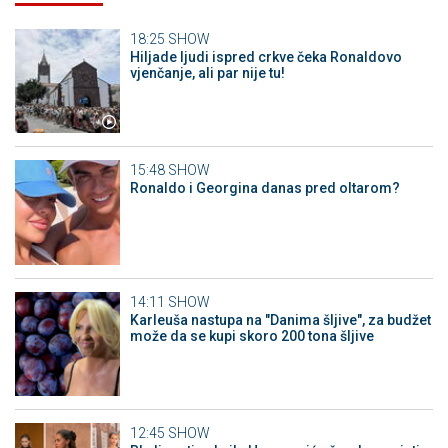
18:25
SHOW
Hiljade ljudi ispred crkve čeka Ronaldovo
vjenčanje, ali par nije tu!
15:48
SHOW
Ronaldo i Georgina danas pred oltarom?
14:11
SHOW
Karleuša nastupa na "Danima šljive", za budžet
može da se kupi skoro 200 tona šljive
12:45
SHOW