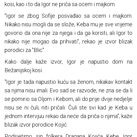
kosi, kao i to da Igor ne priča sa ocem i majkom.
"Igor se zbog Sofije posvađao sa ocem i majkom.
Nikako nisu mogli da se slože, Keba mu je sve vrijeme
govorio da ona nije za njega i da ga koristi, ali Igor to
nikako nije mogao da prihvati", rekao je izvor blizak
porodici za "Blic".
Kako dalje kaže izvor, Igor je napustio dom na
Bežanijskoj kosi.
"Igor je tada napustio kuću sa ženom, nikakav kontakt
sa njima nisu imali. Evo sad se razvode, ne zna se da li
se pomirio sa Oljom i Kebom, ali do prije dvije nedjelje
nisu se ni čuli, niti pričali. Čuli ste svi kad je Keba u
jednom intervjuu rekao da neće da priča o njima", kaže
blizak izvor porodice Kojić.
Podsjetimo, sin folkera Dragana Kojića Kebe, Igor