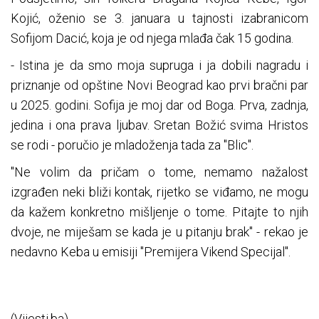
Kojić, oženio se 3. januara u tajnosti izabranicom
Sofijom Dacić, koja je od njega mlađa čak 15 godina.
- Istina je da smo moja supruga i ja dobili nagradu i
priznanje od opštine Novi Beograd kao prvi bračni par
u 2025. godini. Sofija je moj dar od Boga. Prva, zadnja,
jedina i ona prava ljubav. Sretan Božić svima Hristos
se rodi - poručio je mladoženja tada za "Blic".
"Ne volim da pričam o tome, nemamo nažalost
izgrađen neki bliži kontak, rijetko se viđamo, ne mogu
da kažem konkretno mišljenje o tome. Pitajte to njih
dvoje, ne miješam se kada je u pitanju brak" - rekao je
nedavno Keba u emisiji "Premijera Vikend Specijal".
(Vijesti.ba)