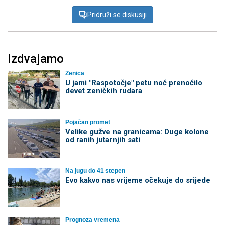
Pridruži se diskusiji
Izdvajamo
Zenica
U jami "Raspotočje" petu noć prenoćilo
devet zeničkih rudara
Pojačan promet
Velike gužve na granicama: Duge kolone
od ranih jutarnjih sati
Na jugu do 41 stepen
Evo kakvo nas vrijeme očekuje do srijede
Prognoza vremena