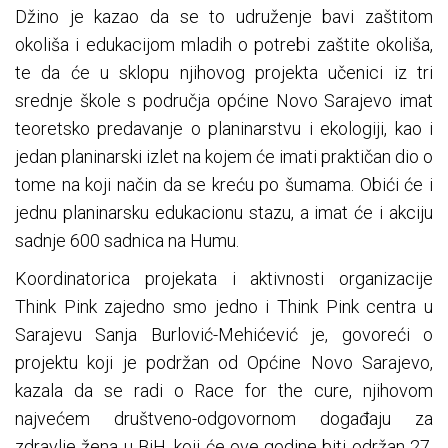
Džino je kazao da se to udruženje bavi zaštitom
okoliša i edukacijom mladih o potrebi zaštite okoliša,
te da će u sklopu njihovog projekta učenici iz tri
srednje škole s područja općine Novo Sarajevo imat
teoretsko predavanje o planinarstvu i ekologiji, kao i
jedan planinarski izlet na kojem će imati praktičan dio o
tome na koji način da se kreću po šumama. Obići će i
jednu planinarsku edukacionu stazu, a imat će i akciju
sadnje 600 sadnica na Humu.
Koordinatorica projekata i aktivnosti organizacije
Think Pink zajedno smo jedno i Think Pink centra u
Sarajevu Sanja Burlović-Mehićević je, govoreći o
projektu koji je podržan od Općine Novo Sarajevo,
kazala da se radi o Race for the cure, njihovom
najvećem društveno-odgovornom događaju za
zdravlje žena u BiH, koji će ove godine biti održan 27.