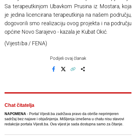
Sa terapeutkinjom Ubavkom Prusina iz Mostara, koja
je jedina licencirana terapeutkinja na našem području,
dogovorili smo realizaciju ovog projekta i na području
općine Novo Sarajevo - kazala je Kubat Okić.
(Vijesti.ba / FENA)
Podijeli ovaj članak
Facebook
X
Kopiraj link
Više
Chat čitatelja
NAPOMENA
- Portal Vijesti.ba zadržava pravo da obriše neprimjeren
sadržaj bez najave i objašnjenja. Mišljenja iznešena u chatu nisu stavovi
redakcije portala Vijesti.ba. Ova vijest je sada dostupna samo za čitanje.