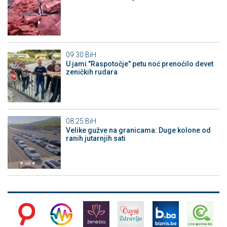
09:30
BiH
U jami "Raspotočje" petu noć prenoćilo devet
zeničkih rudara
08:25
BiH
Velike gužve na granicama: Duge kolone od
ranih jutarnjih sati